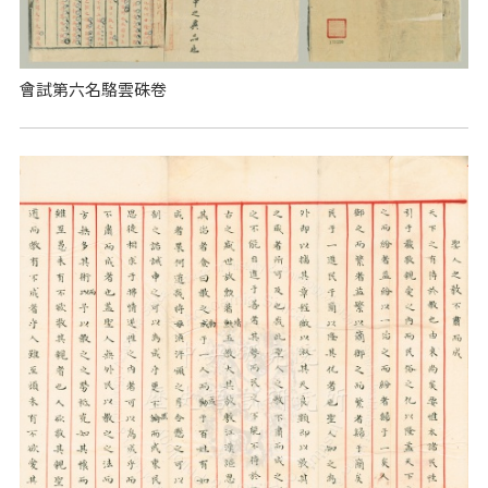
會試第六名駱雲硃卷