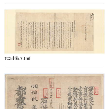
兵部申飭兵丁由