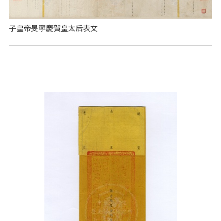
子皇帝旻寧慶賀皇太后表文