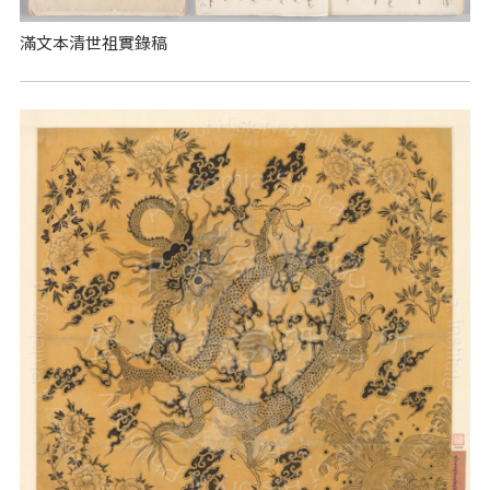
滿文本清世祖實錄稿