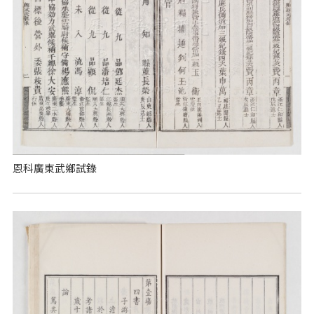
恩科廣東武鄉試錄