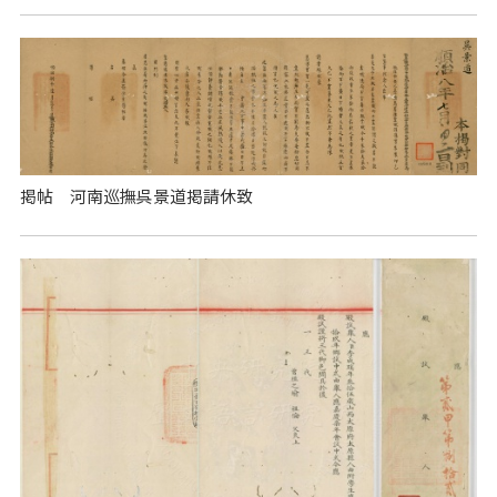
掲帖 河南巡撫呉景道掲請休致