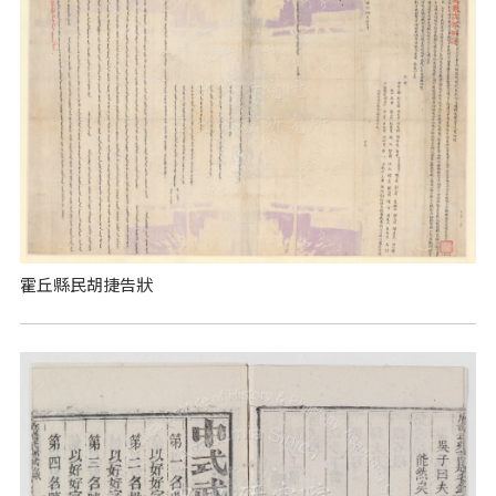
霍丘縣民胡捷告狀