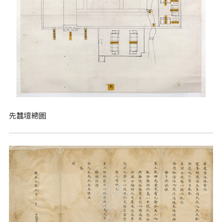
先蠶壇總圖