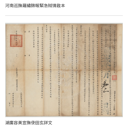
河南巡撫羅繡錦報緊急賊情啟本
湖廣容美宣撫使田玄詳文