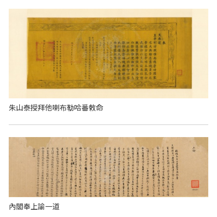
朱山泰授拜他喇布勒哈番敕命
內閣奉上諭一道