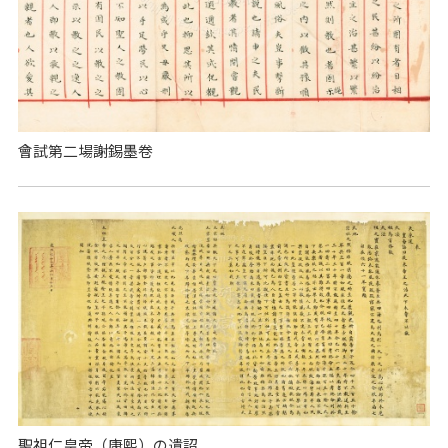
會試第二場謝錫墨卷
聖祖仁皇帝（康熙）の遺詔