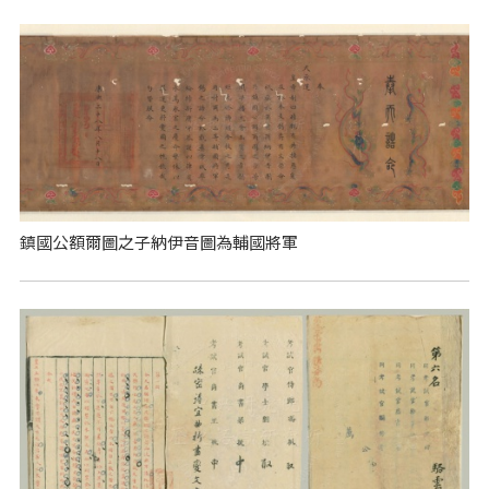
鎮國公額爾圖之子納伊音圖為輔國將軍