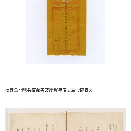
福建金門總兵官羅英笈慶賀皇帝長至令節表文