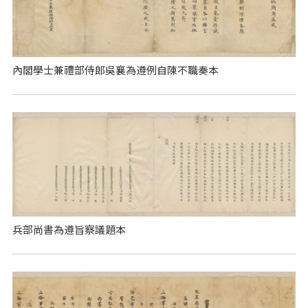
內閣學士兼禮部侍郎吳襄為遵例自陳不職奏本
兵部尚書為遵旨察議題本