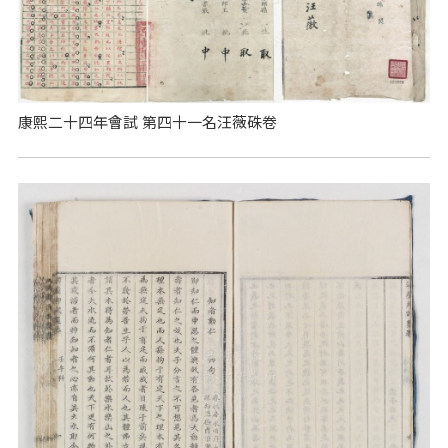
康熙二十四年會試 第四十一名汪薇硃卷