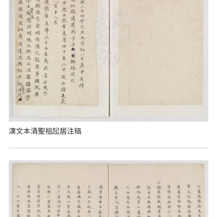
漢文本清聖祖起居注稿