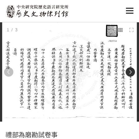
:::
1
/ 3
:::
禮部為磨勘試卷事