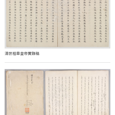
清世祖章皇帝實錄稿