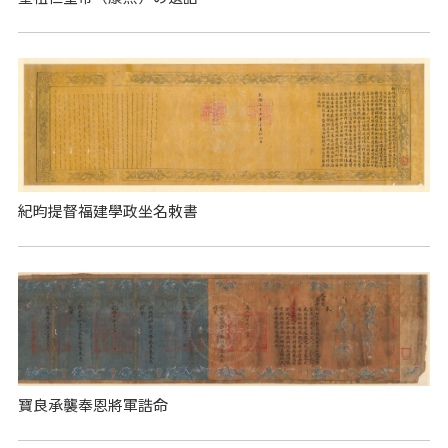
紀昀提督福建學政坐名敕書
寶良承襲奉恩將軍誥命