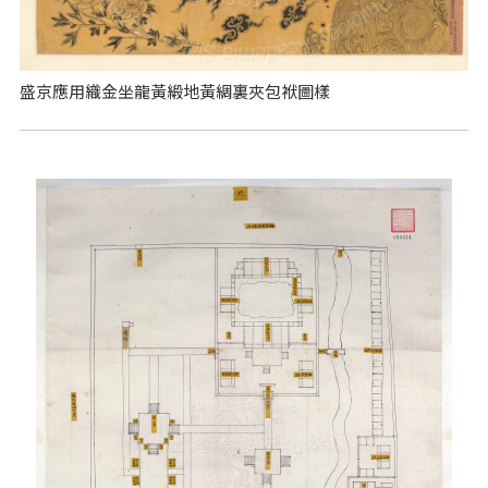
盛京應用織金坐龍黃緞地黃綢裏夾包袱圖樣