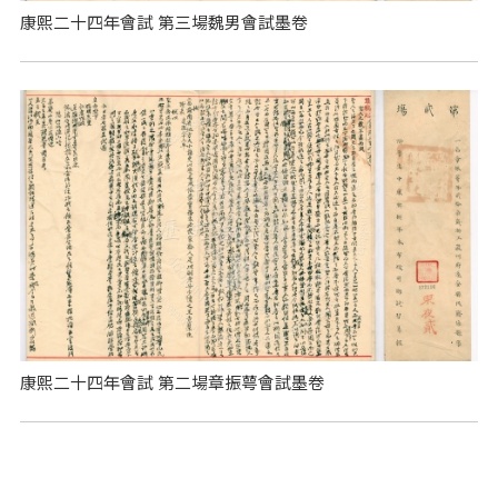
康熙二十四年會試 第三場魏男會試墨卷
康熙二十四年會試 第二場章振萼會試墨卷