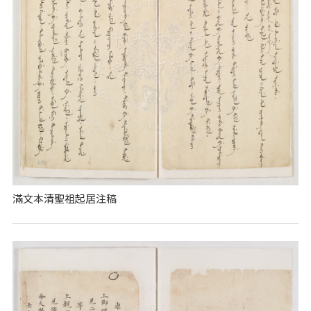
滿文本清聖祖起居注稿