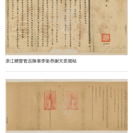
浙江總督管巡撫事李衛恭謝天恩揭帖