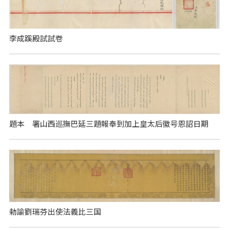
李成蹊殿試試卷
題本 署山西巡撫巴延三題報奉到加上皇太后徽号恩詔日期
勅諭劉瑞芬出使法義比三国