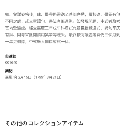
鄉、會試發榜後，硃、墨卷仍需送至禮部磨勘，覆核硃、墨卷有無
不同之處，或文章語句、書法有無違例。如發現問題，中式者及考
官均受懲處。經查嘉慶三年戊午科鄉試有題目謄錄違式、詩句平仄
有誤、同考官批閱誤用紫筆等疏失。最終按例議處考官們三個月到
一年之罰俸，中式舉人罰停會試一科。
典藏號
001640
期間
嘉慶4年2月16日（1799年3月21日）
その他のコレクションアイテム