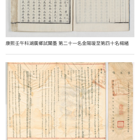
康熙壬午科湖廣鄉試闈墨 第二十一名金陽瑗至第四十名楊緒