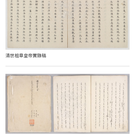
清世祖章皇帝實錄稿