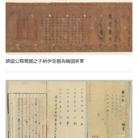
鎮國公額爾圖之子納伊音圖為輔國將軍