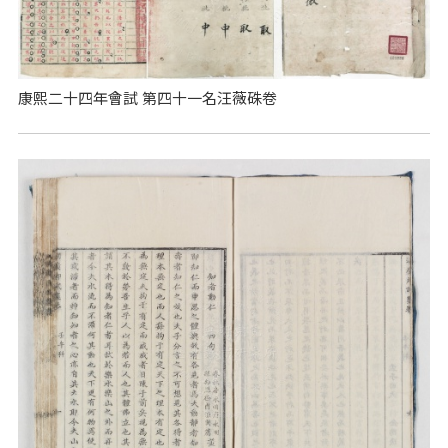
康熙二十四年會試 第四十一名汪薇硃卷