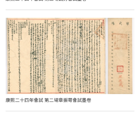
康熙二十四年會試 第二場章振萼會試墨卷