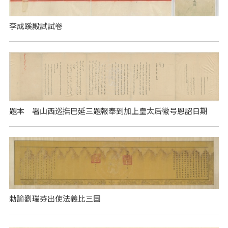
李成蹊殿試試卷
題本 署山西巡撫巴延三題報奉到加上皇太后徽号恩詔日期
勅諭劉瑞芬出使法義比三国