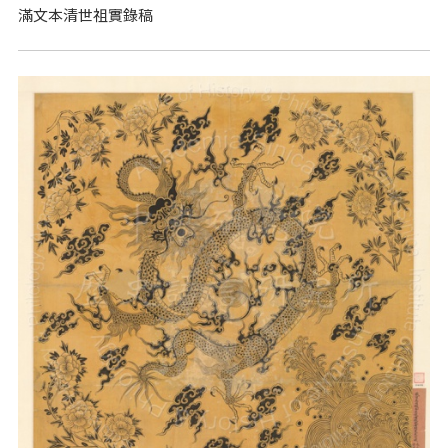
滿文本清世祖實錄稿