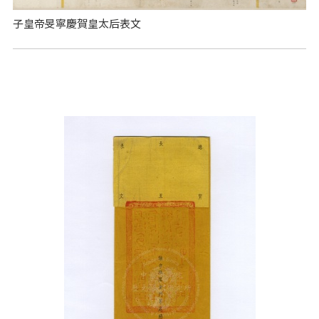
子皇帝旻寧慶賀皇太后表文