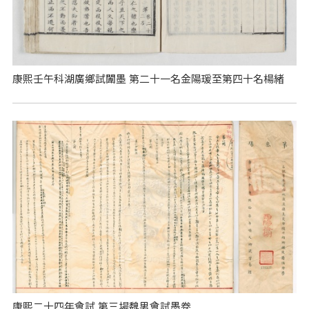
康熙壬午科湖廣鄉試闈墨 第二十一名金陽瑗至第四十名楊緒
康熙二十四年會試 第三場魏男會試墨卷