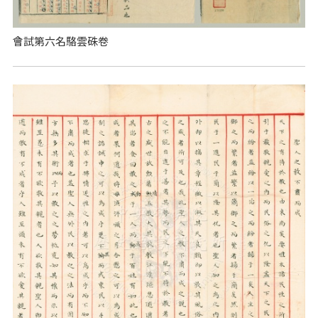
會試第六名駱雲硃卷