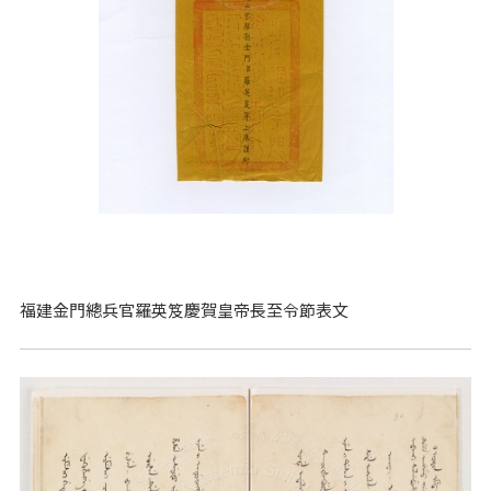
福建金門總兵官羅英笈慶賀皇帝長至令節表文