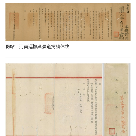
掲帖 河南巡撫呉景道掲請休致