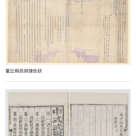
霍丘縣民胡捷告狀