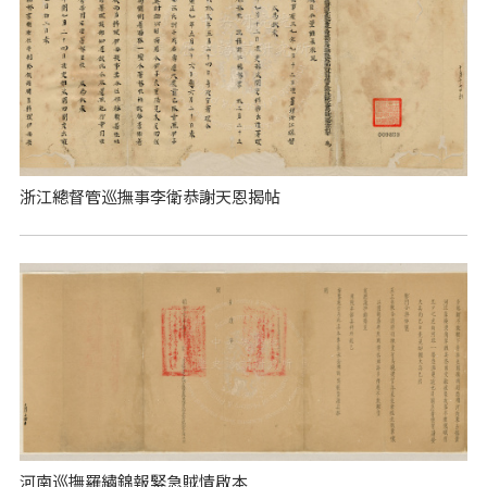
浙江總督管巡撫事李衛恭謝天恩揭帖
河南巡撫羅繡錦報緊急賊情啟本