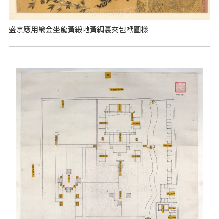
盛京應用織金坐龍黃緞地黃綢裏夾包袱圖樣