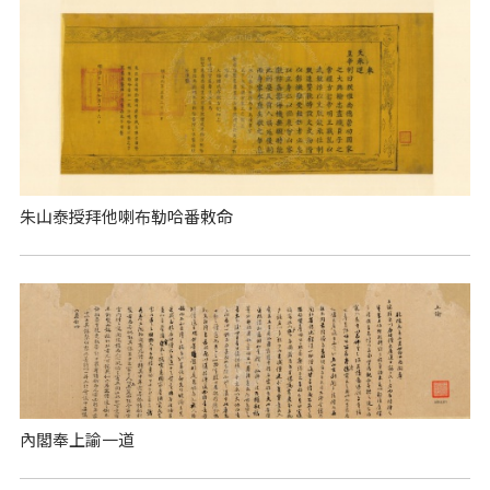
朱山泰授拜他喇布勒哈番敕命
內閣奉上諭一道