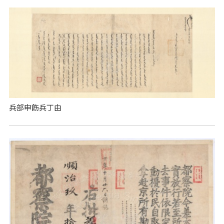
兵部申飭兵丁由