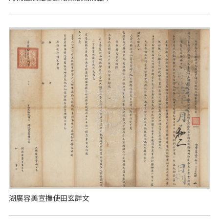
湖廣容美宣撫使田玄詳文