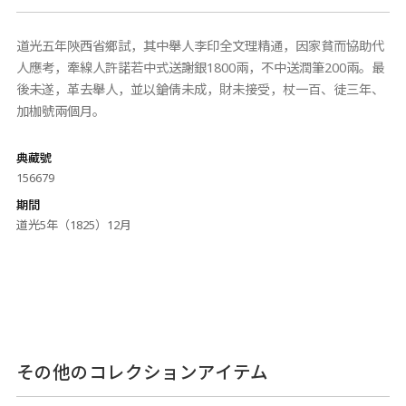
道光五年陝西省鄉試，其中舉人李印全文理精通，因家貧而協助代
人應考，牽線人許諾若中式送謝銀1800兩，不中送潤筆200兩。最
後未遂，革去舉人，並以鎗倩未成，財未接受，杖一百、徒三年、
加枷號兩個月。
典藏號
156679
期間
道光5年（1825）12月
その他のコレクションアイテム