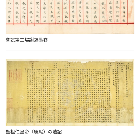
會試第二場謝錫墨卷
聖祖仁皇帝（康熙）の遺詔