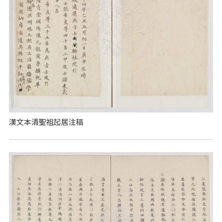
漢文本清聖祖起居注稿