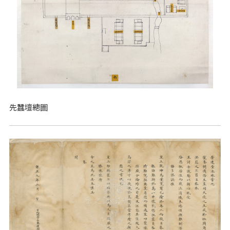
先蠶壇總圖