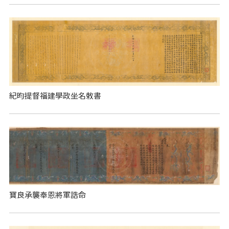
紀昀提督福建學政坐名敕書
寶良承襲奉恩將軍誥命