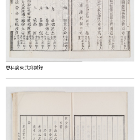
恩科廣東武鄉試錄