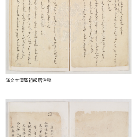
滿文本清聖祖起居注稿