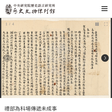
:::
1
/ 4
:::
禮部為科場傳遞未成事