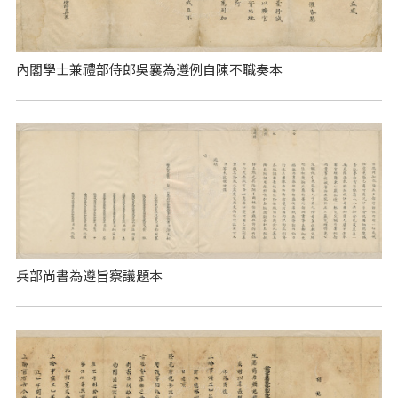
內閣學士兼禮部侍郎吳襄為遵例自陳不職奏本
兵部尚書為遵旨察議題本