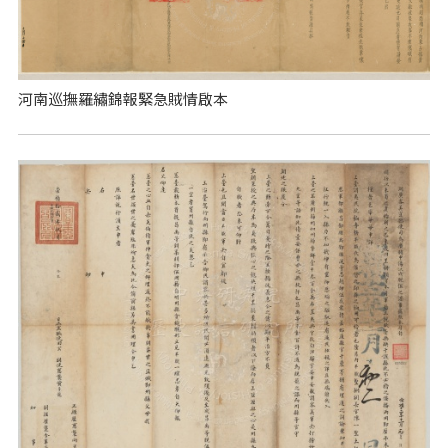
河南巡撫羅繡錦報緊急賊情啟本