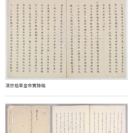
清世祖章皇帝實錄稿