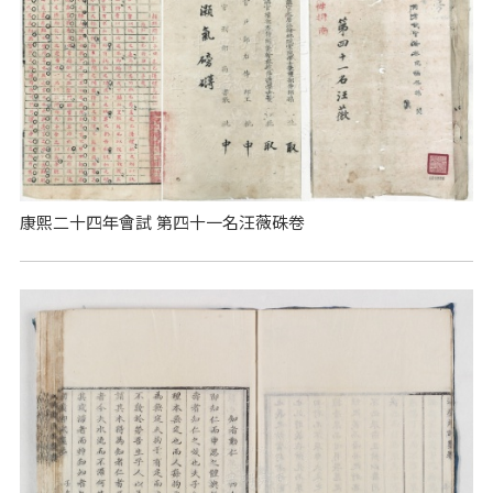
康熙二十四年會試 第四十一名汪薇硃卷