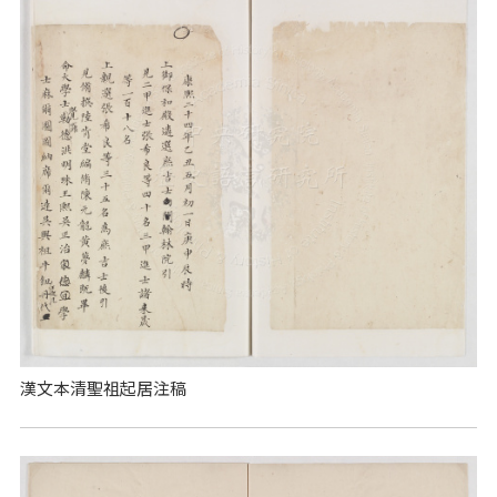
漢文本清聖祖起居注稿