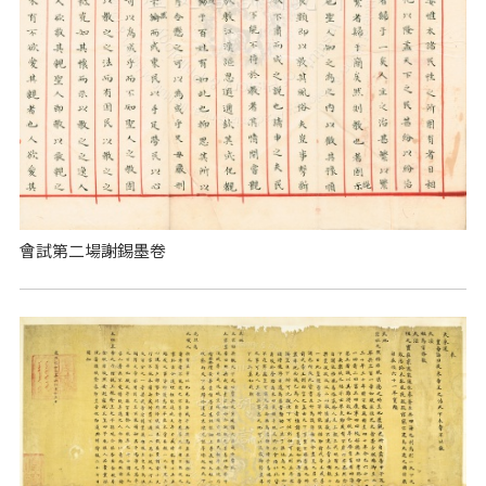
會試第二場謝錫墨卷