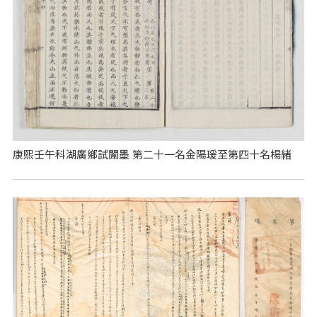
康熙壬午科湖廣鄉試闈墨 第二十一名金陽瑗至第四十名楊緒