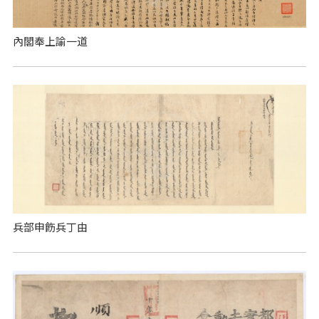
內閣奉上諭一道
兵部申飭兵丁由