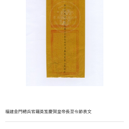
福建金門總兵官羅英笈慶賀皇帝長至令節表文