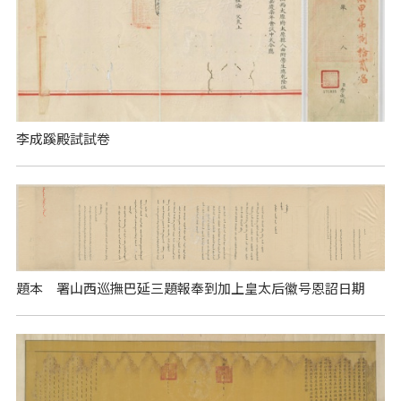
李成蹊殿試試卷
題本 署山西巡撫巴延三題報奉到加上皇太后徽号恩詔日期