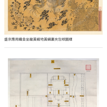
盛京應用織金坐龍黃緞地黃綢裏夾包袱圖樣