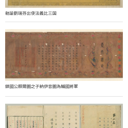
勅諭劉瑞芬出使法義比三国
鎮國公額爾圖之子納伊音圖為輔國將軍