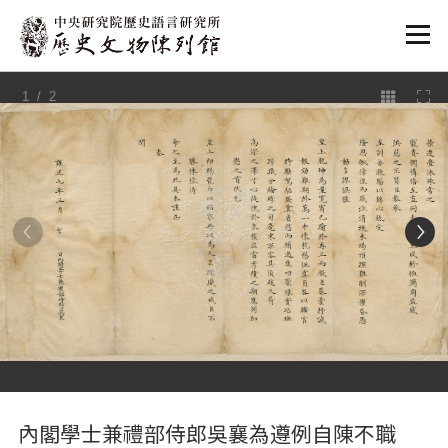
:::
1
/ 2
:::
內閣學士兼禮部侍郎吳襄為遵例自陳不職