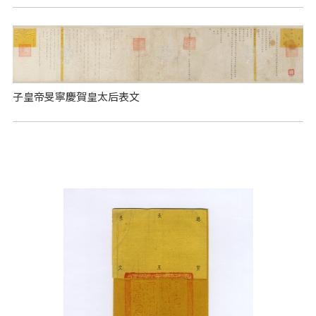
子皇帝旻寧慶賀皇太后表文