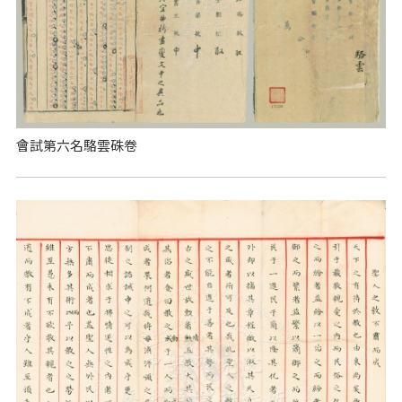
會試第六名駱雲硃卷