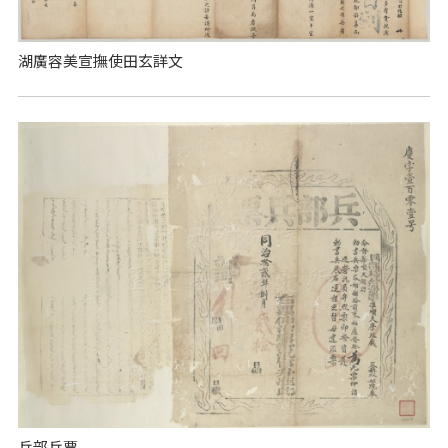
湖廣容美宣撫使田玄詳文
兵部兵票