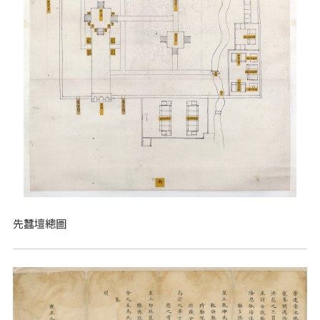
先蠶壇總圖