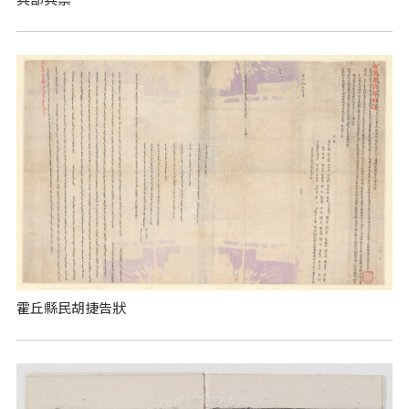
霍丘縣民胡捷告狀