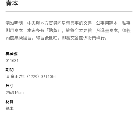
奏本
清沿明制，中央與地方官員向皇帝言事的文書，公事用題本，私事
則用奏本。本末多有「貼黃」，摘錄全本要旨。凡進呈奏本，須經
內閣票擬諭旨，得旨後批紅，即發交各關係衙門執行。
典藏號
011681
期間
清 雍正7年（1729）3月10日
尺寸
29x316cm
材質
紙本