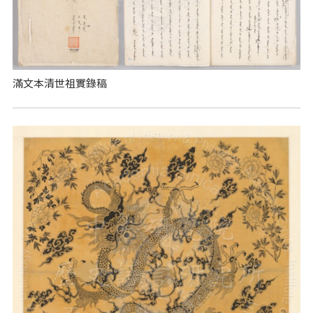
滿文本清世祖實錄稿