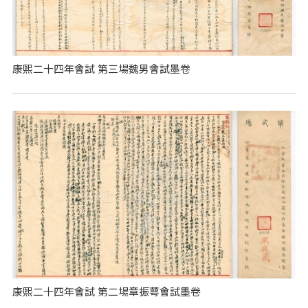
康熙二十四年會試 第三場魏男會試墨卷
康熙二十四年會試 第二場章振萼會試墨卷