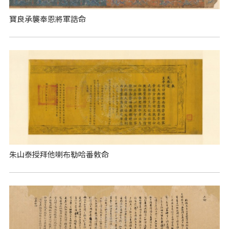
寶良承襲奉恩將軍誥命
朱山泰授拜他喇布勒哈番敕命