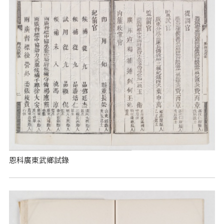
恩科廣東武鄉試錄