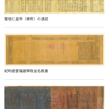
聖祖仁皇帝（康熙）の遺詔
紀昀提督福建學政坐名敕書