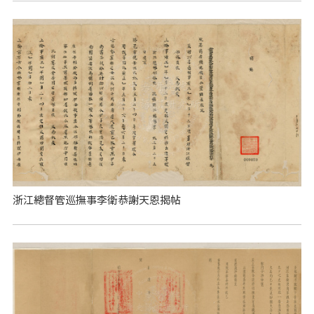
浙江總督管巡撫事李衛恭謝天恩揭帖