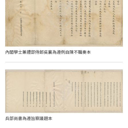
內閣學士兼禮部侍郎吳襄為遵例自陳不職奏本
兵部尚書為遵旨察議題本