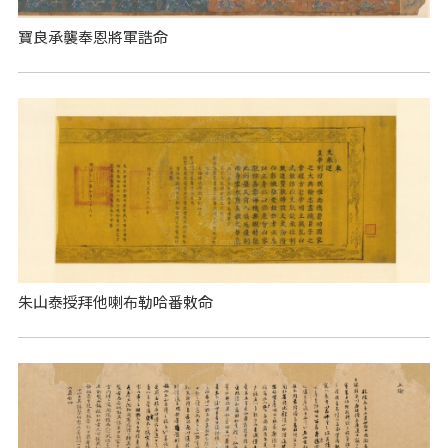
寶良承襲奉恩將軍誥命
朱山泰授拜他喇布勒哈番敕命