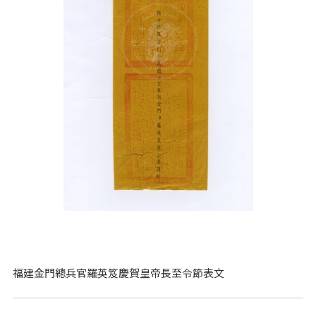
福建金門總兵官羅英笈慶賀皇帝長至令節表文