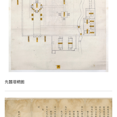
先蠶壇總圖