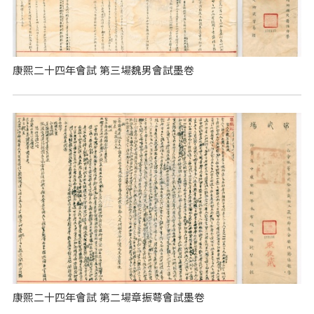
康熙二十四年會試 第三場魏男會試墨卷
康熙二十四年會試 第二場章振萼會試墨卷