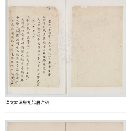
漢文本清聖祖起居注稿