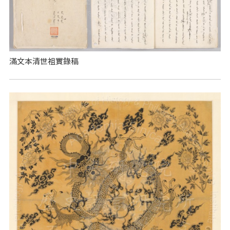
滿文本清世祖實錄稿