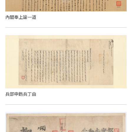
內閣奉上諭一道
兵部申飭兵丁由