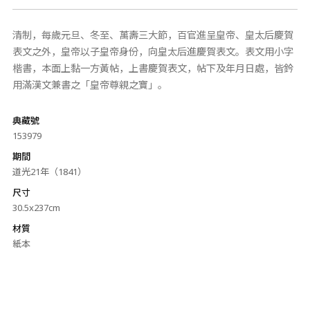
清制，每歲元旦、冬至、萬壽三大節，百官進呈皇帝、皇太后慶賀
表文之外，皇帝以子皇帝身份，向皇太后進慶賀表文。表文用小字
楷書，本面上黏一方黃帖，上書慶賀表文，帖下及年月日處，皆鈐
用滿漢文兼書之「皇帝尊親之寶」。
典藏號
153979
期間
道光21年（1841）
尺寸
30.5x237cm
材質
紙本