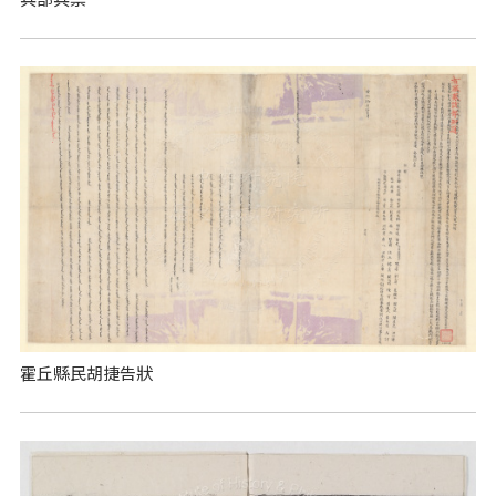
霍丘縣民胡捷告狀