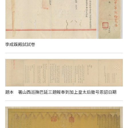
李成蹊殿試試卷
題本 署山西巡撫巴延三題報奉到加上皇太后徽号恩詔日期