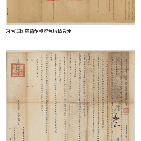
河南巡撫羅繡錦報緊急賊情啟本