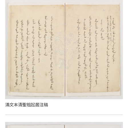
滿文本清聖祖起居注稿