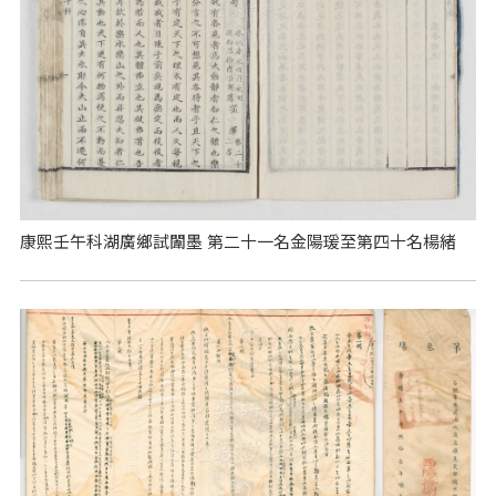
康熙壬午科湖廣鄉試闈墨 第二十一名金陽瑗至第四十名楊緒