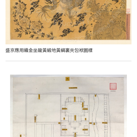
盛京應用織金坐龍黃緞地黃綢裏夾包袱圖樣