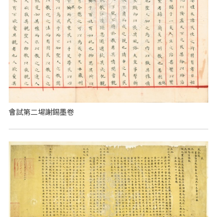
會試第二場謝錫墨卷