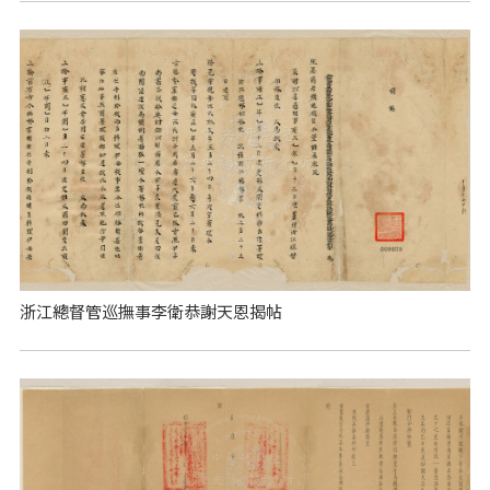
浙江總督管巡撫事李衛恭謝天恩揭帖