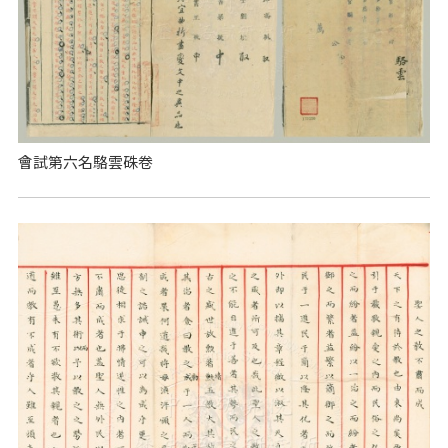
會試第六名駱雲硃卷