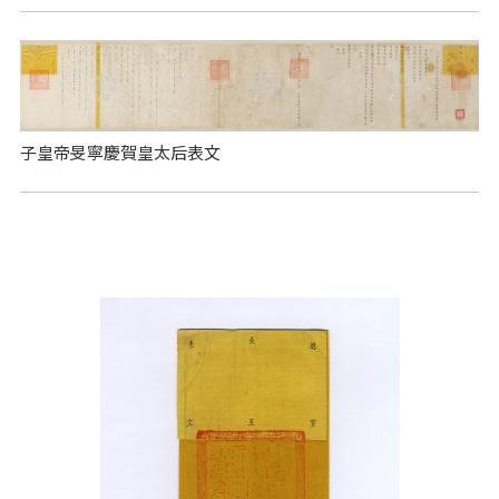
子皇帝旻寧慶賀皇太后表文