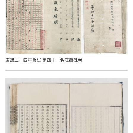
康熙二十四年會試 第四十一名汪薇硃卷