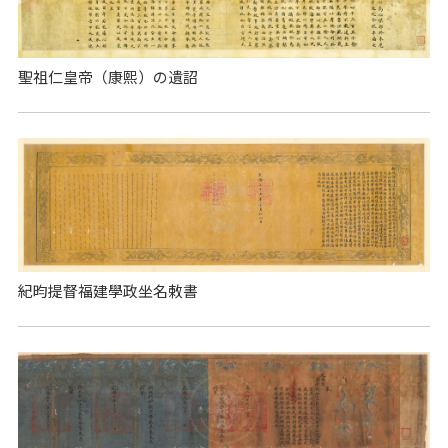
聖祖仁皇帝（康熙）の遺詔
紀昀提督福建學政坐名敕書