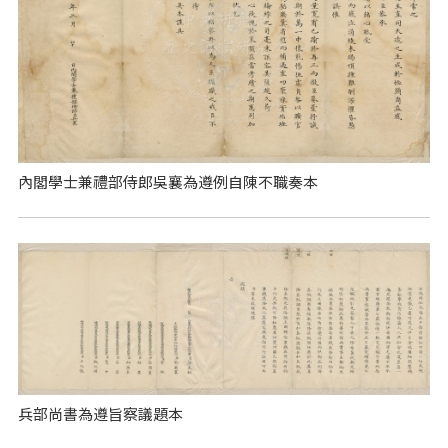
內閣學士兼禮部侍郎吳襄為遵例自陳不職奏本
兵部尚書為遵旨察議題本