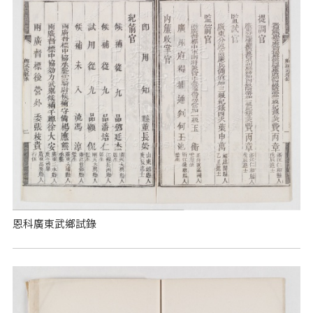
恩科廣東武鄉試錄