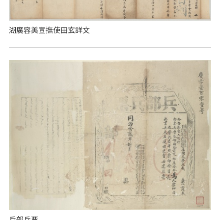
湖廣容美宣撫使田玄詳文
兵部兵票