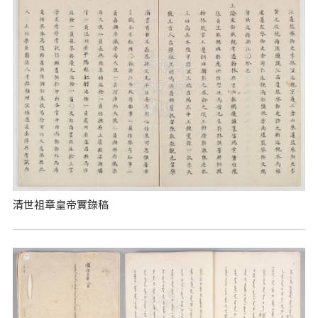
清世祖章皇帝實錄稿