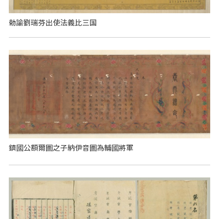
勅諭劉瑞芬出使法義比三国
鎮國公額爾圖之子納伊音圖為輔國將軍