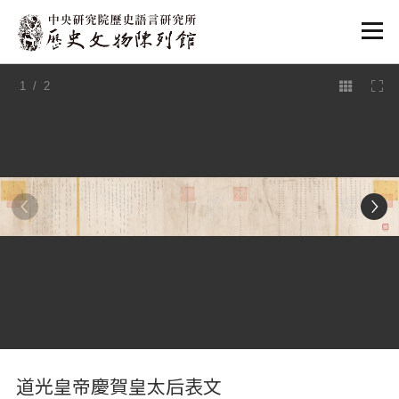
:::
1
/ 2
:::
道光皇帝慶賀皇太后表文