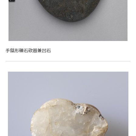
手鎬形礫石砍器兼凹石