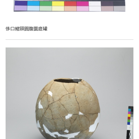
侈口縮頸圓腹圜底罐