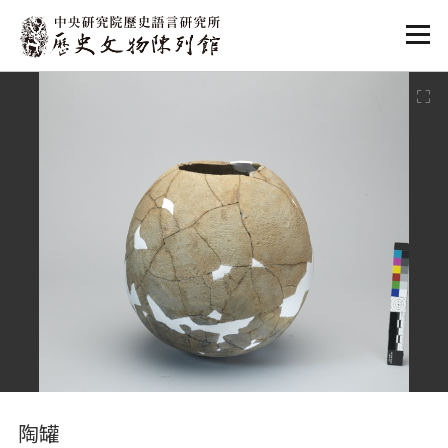
:::
:::
陶罐