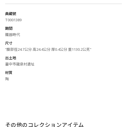
典藏號
T0001389
期間
鐵器時代
尺寸
"腹部徑24.7公分 高24.4公分 厚0.4公分 重1130.2公克"
出土地
臺中市龍泉村遺址
材質
陶
その他のコレクションアイテム