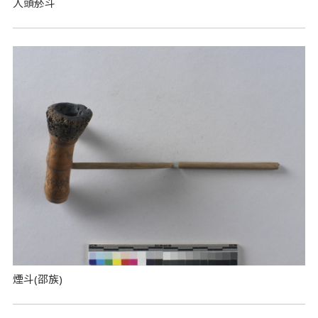
人頭菸斗
煙斗(邵族)