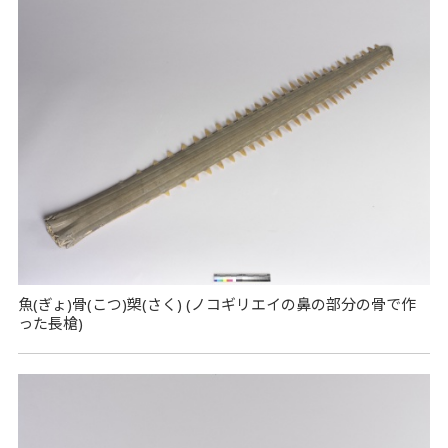
魚(ぎょ)骨(こつ)槊(さく) (ノコギリエイの鼻の部分の骨で作
った長槍)