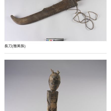
長刀(雅美族)