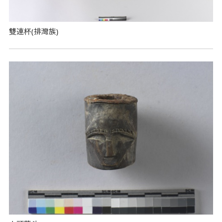
雙連杯(排灣族)