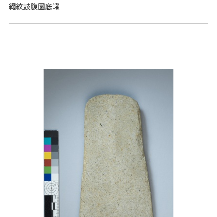
繩紋鼓腹圜底罐