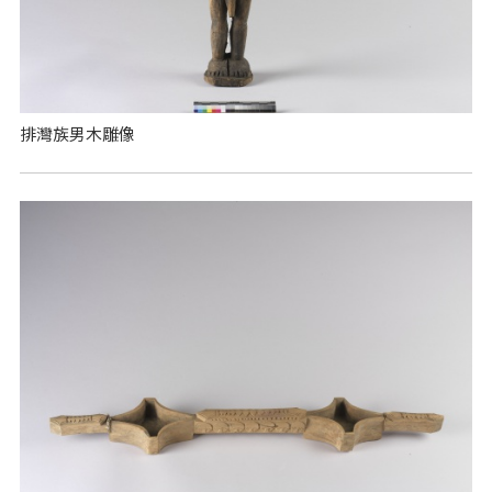
排灣族男木雕像