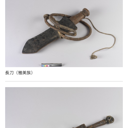
長刀（雅美族）