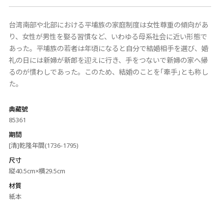
台湾南部や北部における平埔族の家庭制度は女性尊重の傾向があ
り、女性が男性を娶る習慣など、いわゆる母系社会に近い形態で
あった。平埔族の若者は年頃になると自分で結婚相手を選び、婚
礼の日には新婦が新郎を迎えに行き、手をつないで新婦の家へ帰
るのが慣わしであった。このため、結婚のことを｢牽手｣とも称し
た。
典藏號
85361
期間
[清]乾隆年間(1736-1795)
尺寸
縦40.5cm×横29.5cm
材質
紙本