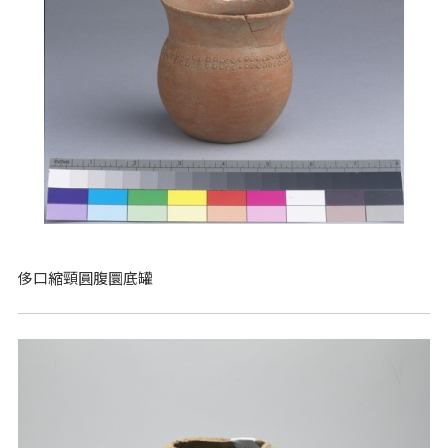
侈口縮頸圓腹圜底罐