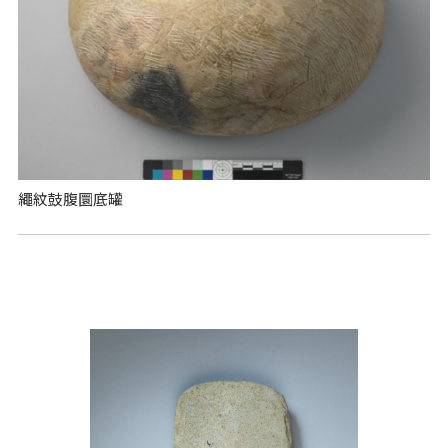
繩紋鼓腹圜底罐