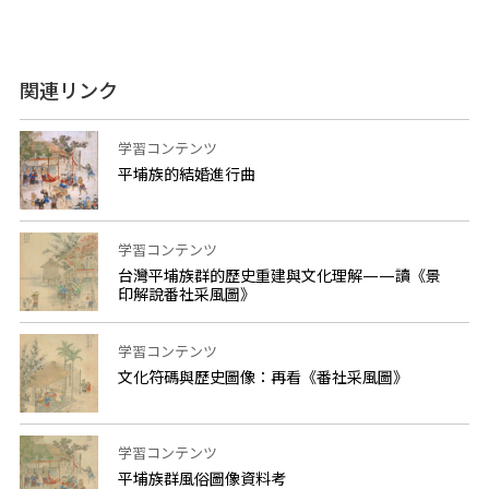
関連リンク
学習コンテンツ
平埔族的結婚進行曲
学習コンテンツ
台灣平埔族群的歷史重建與文化理解——讀《景
印解說番社采風圖》
学習コンテンツ
文化符碼與歷史圖像：再看《番社采風圖》
学習コンテンツ
平埔族群風俗圖像資料考