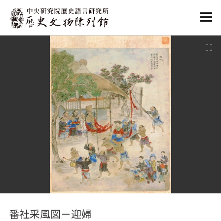
:::
:::
番社采風図－迎婦