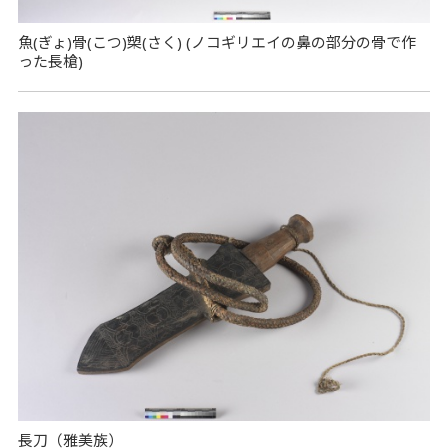
魚(ぎょ)骨(こつ)槊(さく) (ノコギリエイの鼻の部分の骨で作
った長槍)
長刀（雅美族）