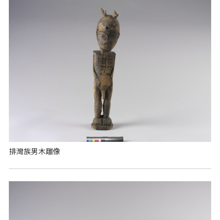
排灣族男木雕像