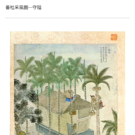
番社采風圖─守隘