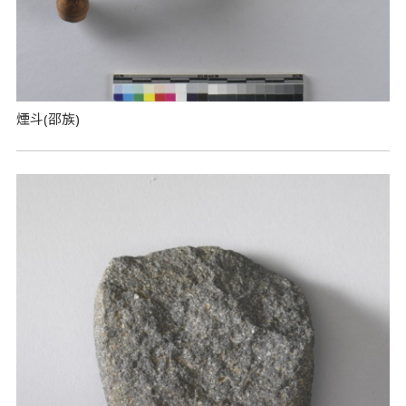
煙斗(邵族)