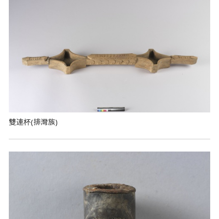
雙連杯(排灣族)