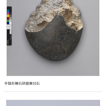
手鎬形礫石砍器兼凹石