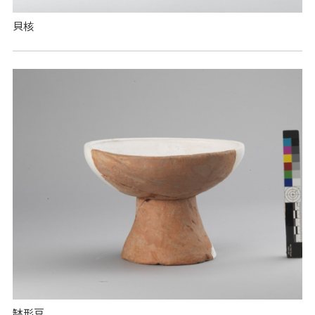
貝核
缽形豆