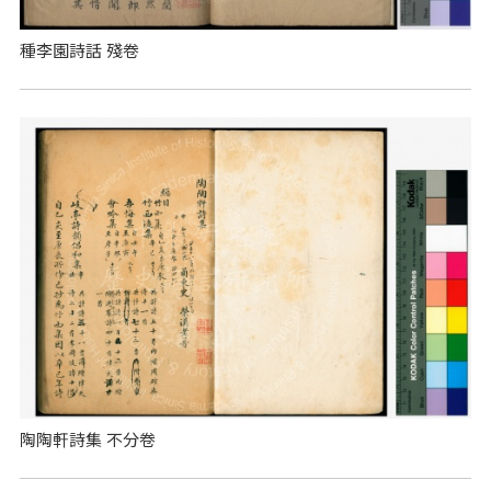
種李園詩話 殘卷
陶陶軒詩集 不分卷