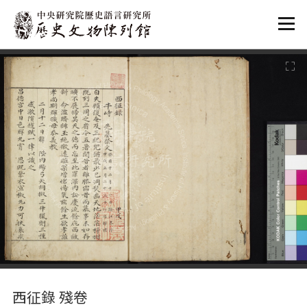
:::
:::
西征錄 殘卷