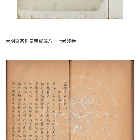
大明熹宗哲皇帝實錄八十七卷殘卷