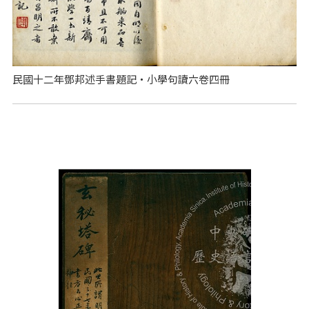
民國十二年鄧邦述手書題記‧小學句讀六卷四冊