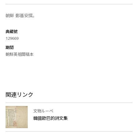
朝鮮 鄭基安撰。
典藏號
129669
期間
朝鮮英祖間稿本
関連リンク
文物ルーペ
韓國歐巴的詩文集