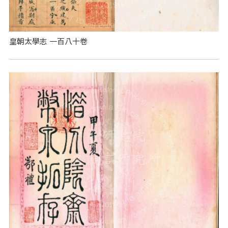
皇朝太學志 一百八十卷