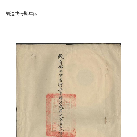
胡適致傅斯年函