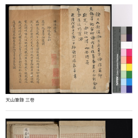
天山筆錄 三卷