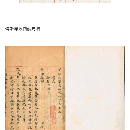
傅斯年致函蔡元培