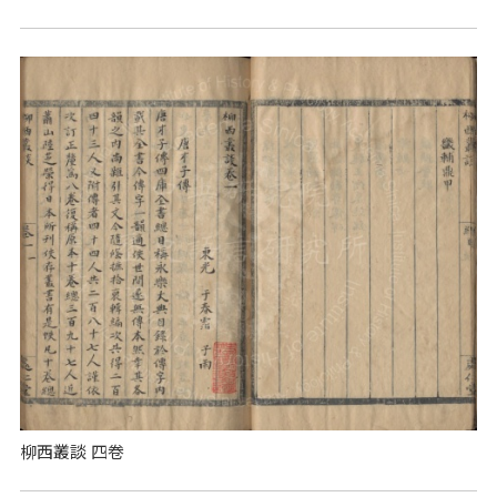
柳西叢談 四卷