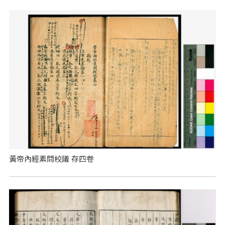
黃帝內經素問校議 存四卷