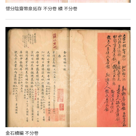
惜分陰齋幣泉拓存 不分卷 續 不分卷
金石續編 不分卷