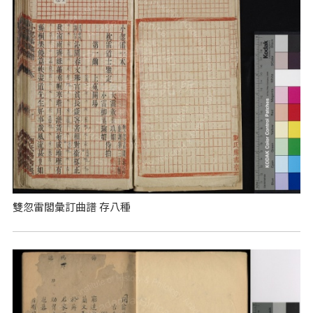
雙忽雷閣彙訂曲譜 存八種