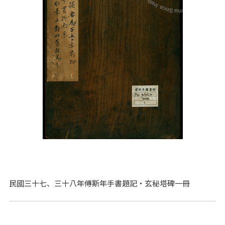
民國三十七、三十八年傅斯年手書題記‧玄秘塔碑一冊