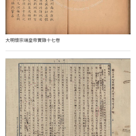
大明懷宗端皇帝實錄十七卷