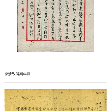
李濟致傅斯年函