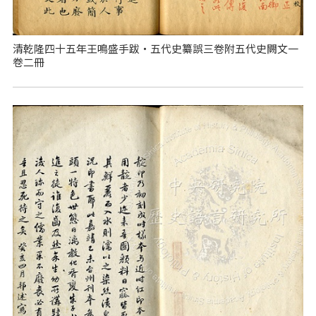
清乾隆四十五年王鳴盛手跋‧五代史纂誤三卷附五代史闕文一
卷二冊