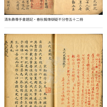
清朱彝尊手書題記‧春秋輯傳辯疑不分卷五十二冊