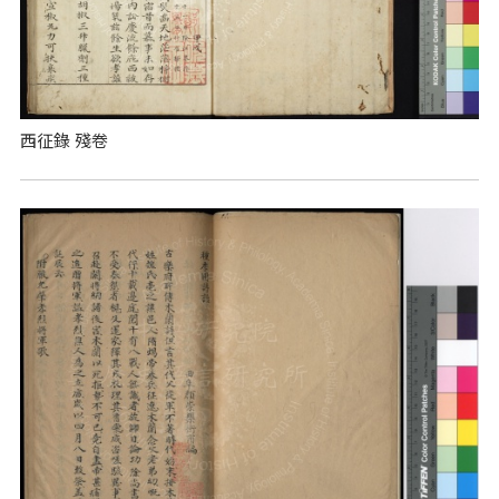
西征錄 殘卷