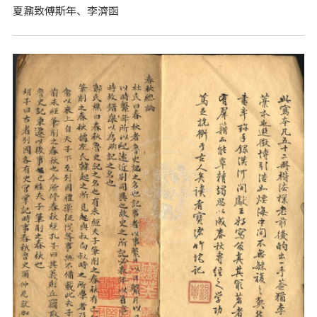
夏鼐致傅斯年、李濟函