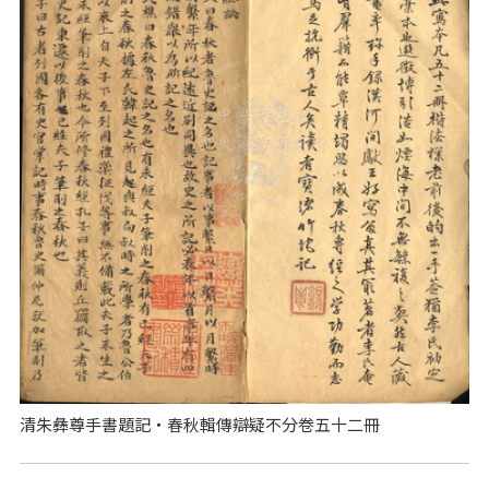
清朱彝尊手書題記‧春秋輯傳辯疑不分卷五十二冊