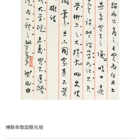
傅斯年致函蔡元培