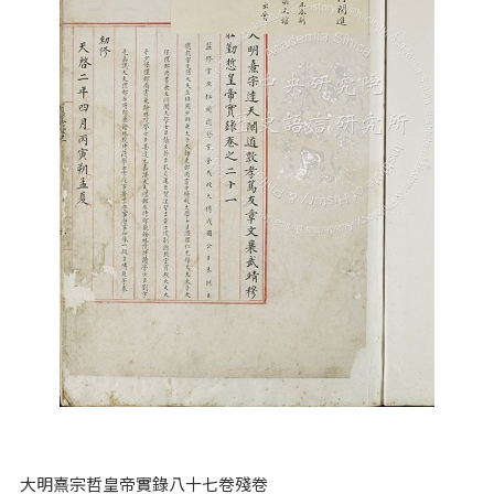
大明熹宗哲皇帝實錄八十七卷殘卷