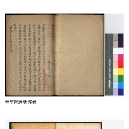
種李園詩話 殘卷