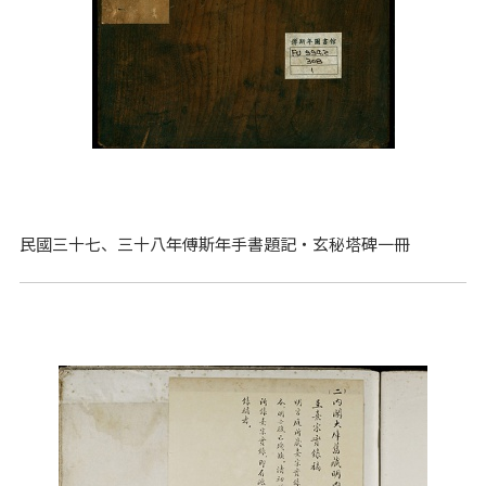
民國三十七、三十八年傅斯年手書題記‧玄秘塔碑一冊