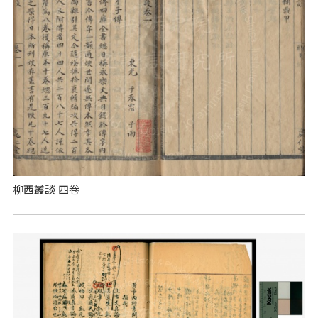
柳西叢談 四卷