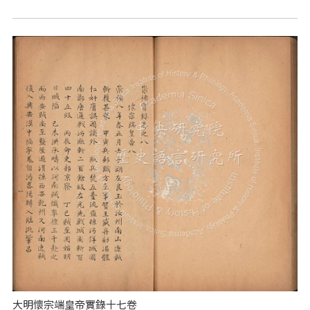
大明懷宗端皇帝實錄十七卷