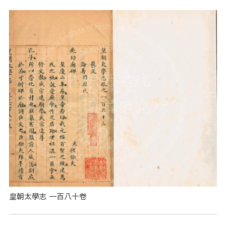
皇朝太學志 一百八十卷