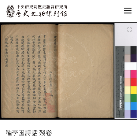
:::
:::
種李園詩話 殘卷