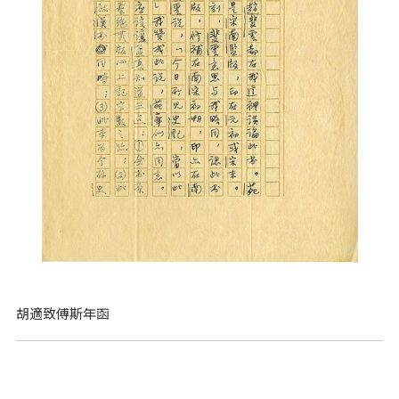
胡適致傅斯年函