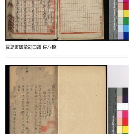
雙忽雷閣彙訂曲譜 存八種