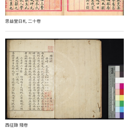
思益堂日札 二十卷
西征錄 殘卷