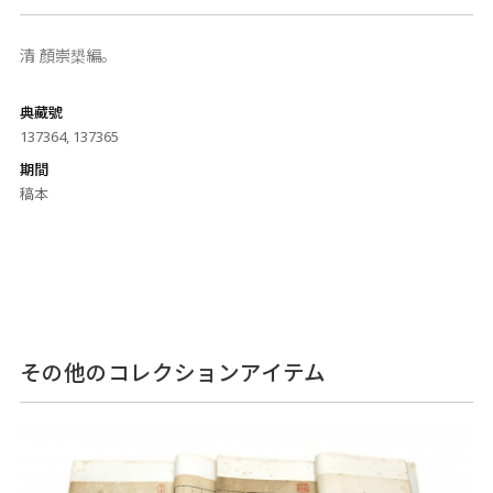
清 顏崇槼編。
典藏號
137364, 137365
期間
稿本
その他のコレクションアイテム