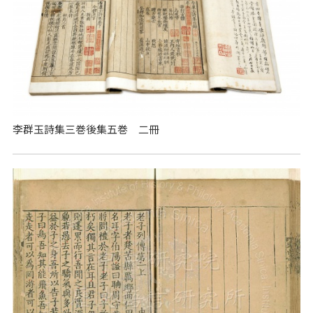
李群玉詩集三巻後集五巻 二冊