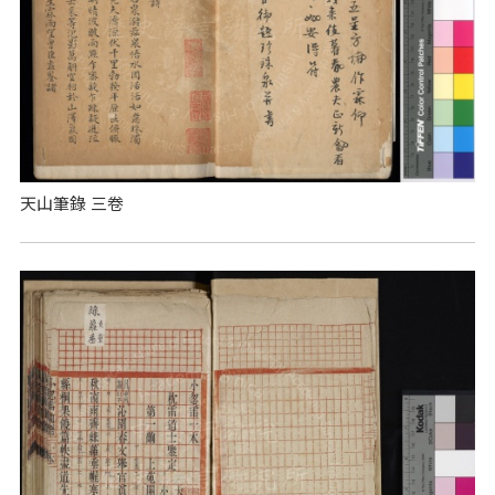
天山筆錄 三卷