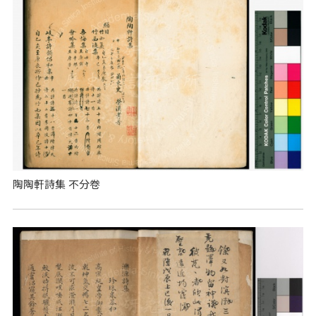
陶陶軒詩集 不分卷