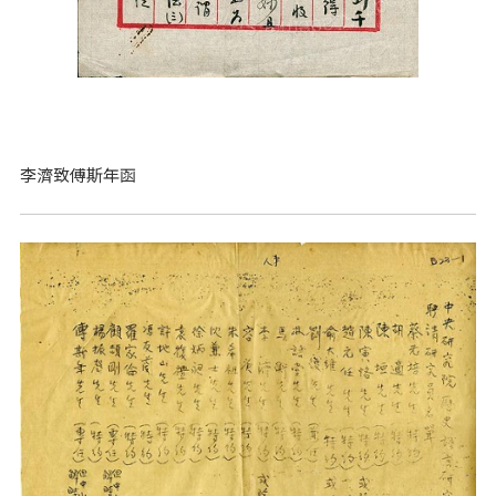
李濟致傅斯年函