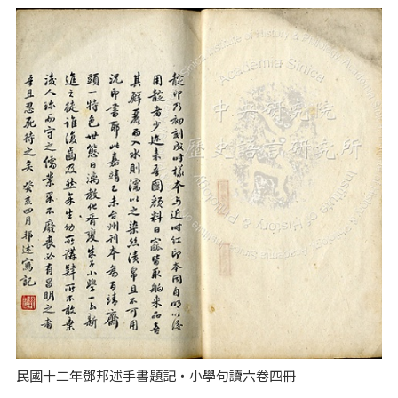
民國十二年鄧邦述手書題記‧小學句讀六卷四冊