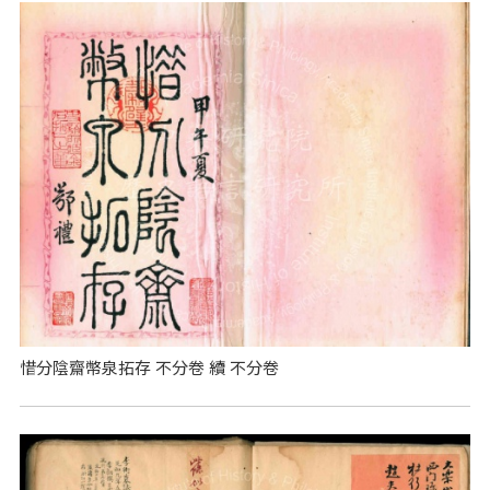
惜分陰齋幣泉拓存 不分卷 續 不分卷