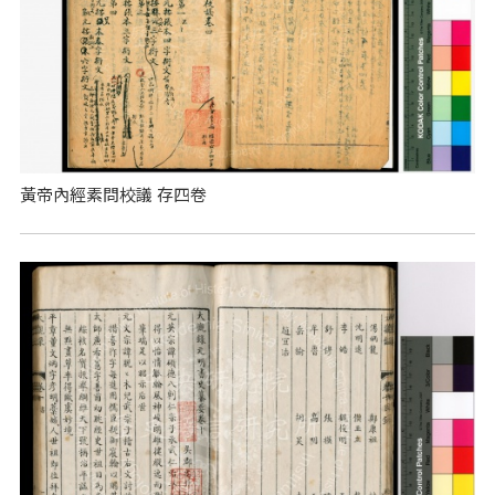
黃帝內經素問校議 存四卷