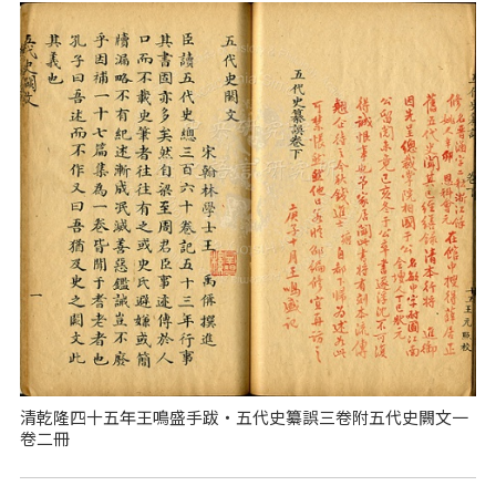
清乾隆四十五年王鳴盛手跋‧五代史纂誤三卷附五代史闕文一
卷二冊