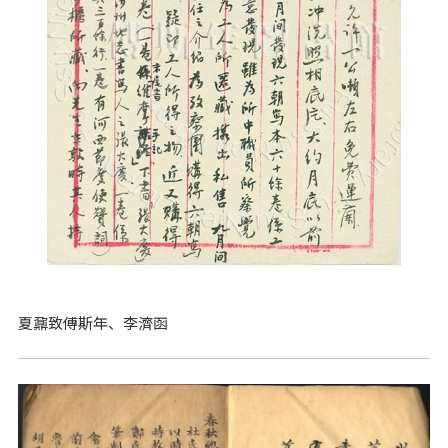
夏鼐致傅斯年、李濟函