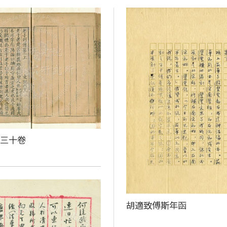
百三十卷
胡適致傅斯年函