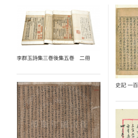
李群玉詩集三巻後集五巻 二冊
史記 一