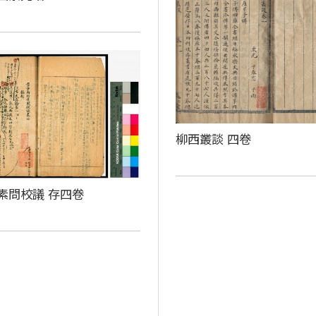
柳西叢談 四卷
素問校議 存四卷