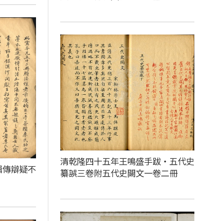
清乾隆四十五年王鳴盛手跋‧五代史
輯傳辯疑不
纂誤三卷附五代史闕文一卷二冊