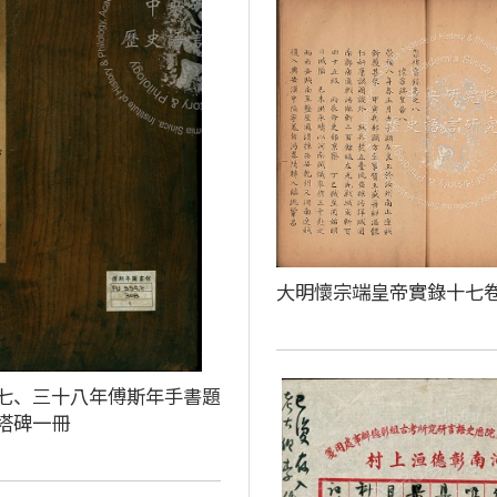
大明懷宗端皇帝實錄十七
七、三十八年傅斯年手書題
塔碑一冊