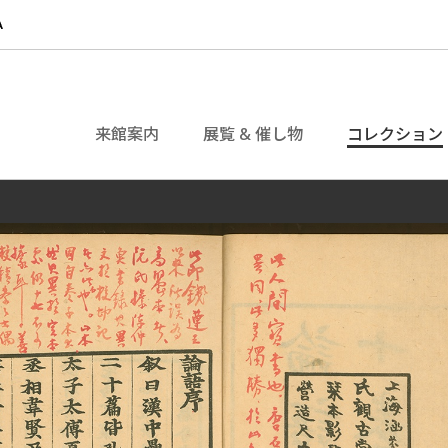
来館案内
展覧 & 催し物
コレクション