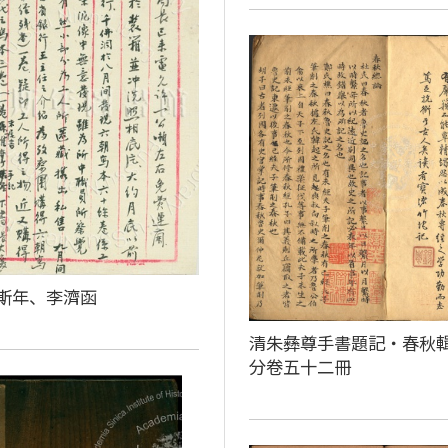
斯年、李濟函
清朱彝尊手書題記‧春秋
分卷五十二冊