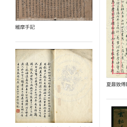
維摩手記
夏鼐致傅