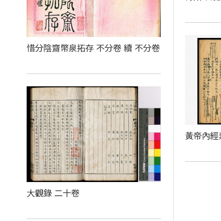
惜分陰齋幣泉拓存 不分卷 續 不分卷
黃帝內經
大觀錄 二十卷