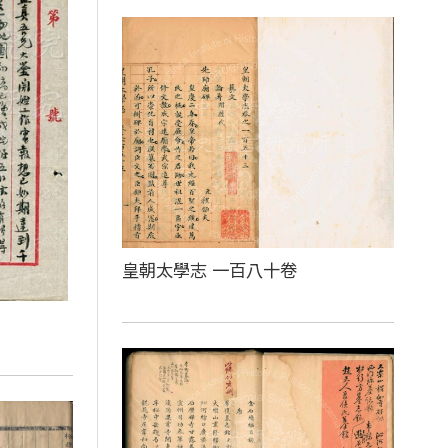
皇朝太學志 一百八十卷