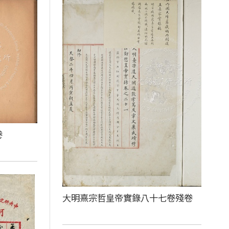
卷
大明熹宗哲皇帝實錄八十七卷殘卷