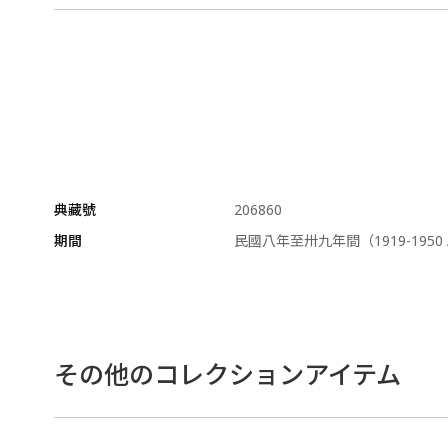
典藏號
206860
期間
民國八年至卅九年間（1919-1950 A
その他のコレクションアイテム