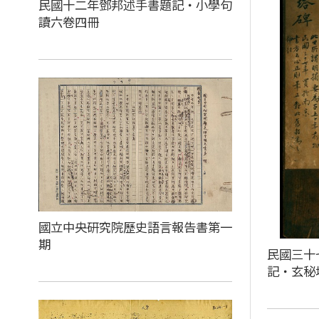
民國十二年鄧邦述手書題記‧小學句
讀六卷四冊
國立中央研究院歷史語言報告書第一
期
民國三十
記‧玄秘