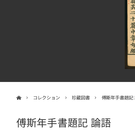
コレクション
珍蔵図書
傅斯年手書題記 
:::
傅斯年手書題記 論語