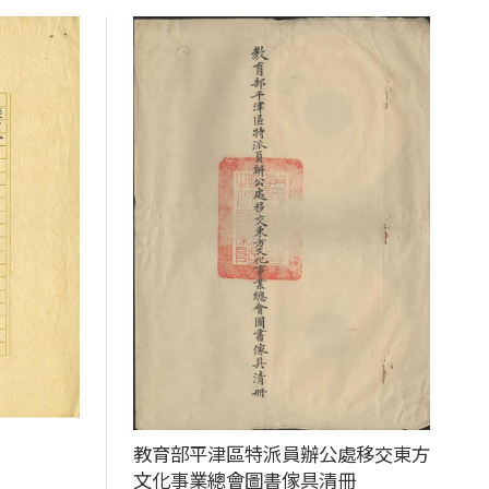
教育部平津區特派員辦公處移交東方
文化事業總會圖書傢具清冊