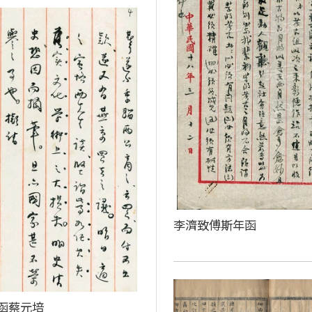
李濟致傅斯年函
函蔡元培