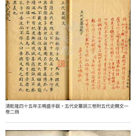
清乾隆四十五年王鳴盛手跋‧五代史纂誤三卷附五代史闕文一
卷二冊