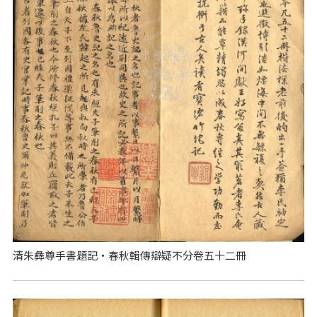
清朱彝尊手書題記‧春秋輯傳辯疑不分卷五十二冊