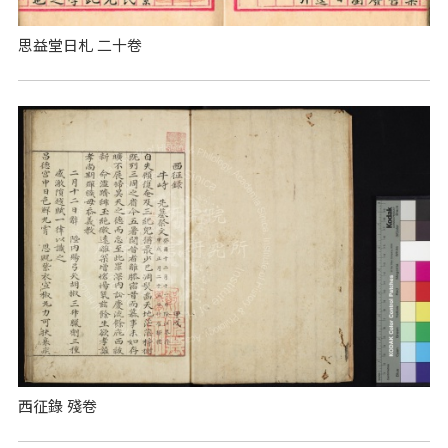
思益堂日札 二十卷
西征錄 殘卷