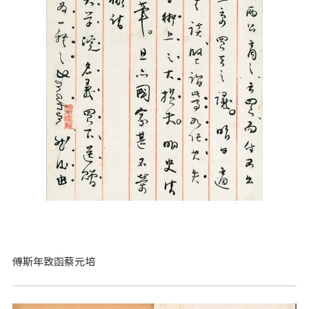
傅斯年致函蔡元培