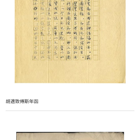
胡適致傅斯年函