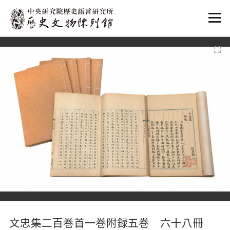
:::
:::
文忠集二百巻首一巻附録五巻 六十八冊