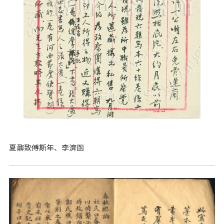
夏鼐致傅斯年、李濟函