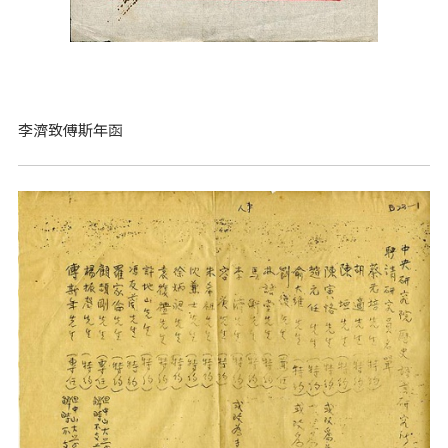
李濟致傅斯年函