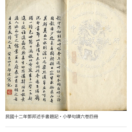
民國十二年鄧邦述手書題記‧小學句讀六卷四冊