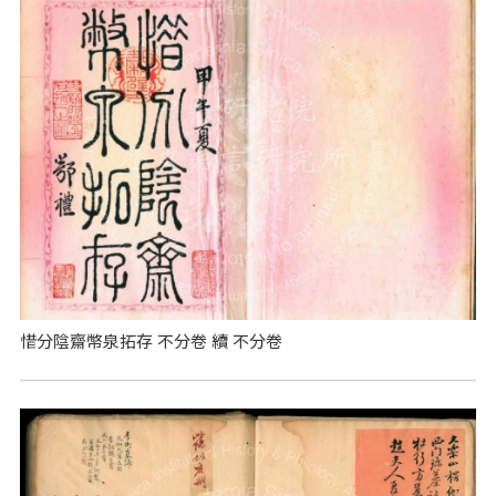
惜分陰齋幣泉拓存 不分卷 續 不分卷