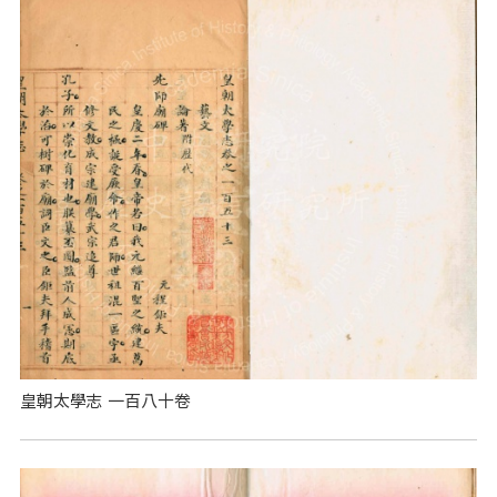
皇朝太學志 一百八十卷