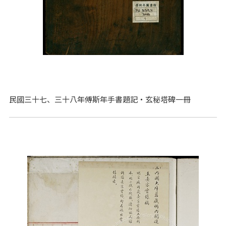
民國三十七、三十八年傅斯年手書題記‧玄秘塔碑一冊