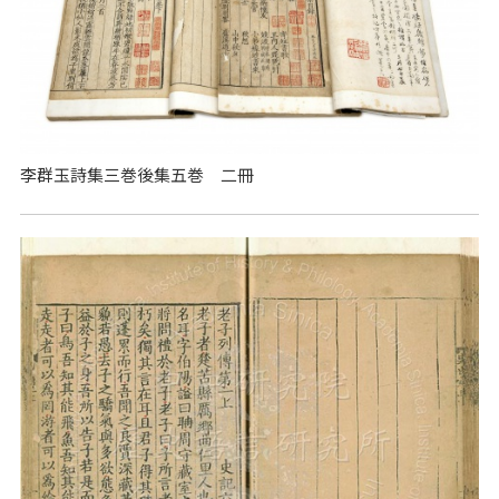
李群玉詩集三巻後集五巻 二冊