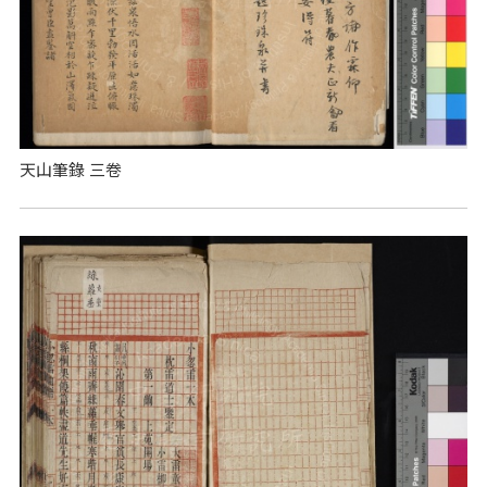
天山筆錄 三卷