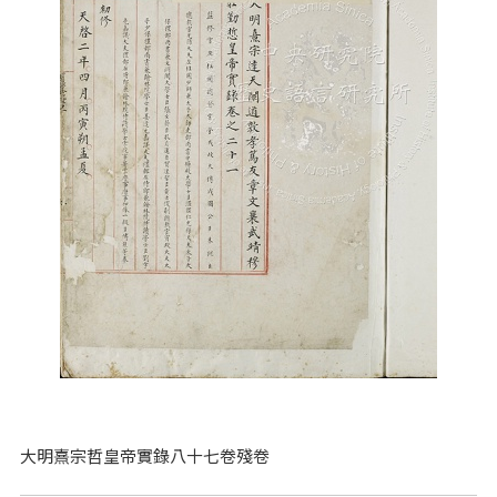
大明熹宗哲皇帝實錄八十七卷殘卷