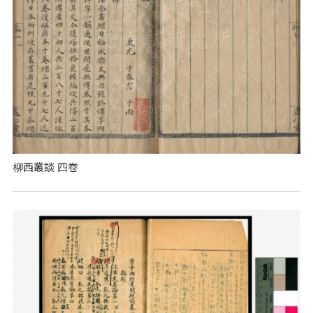
柳西叢談 四卷