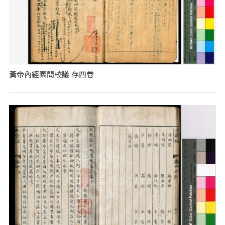
黃帝內經素問校議 存四卷