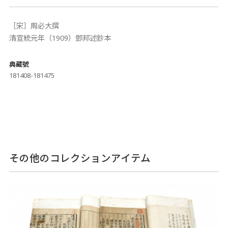
［宋］周必大撰
清宣統元年（1909）鄧邦述鈔本
典藏號
181408-181475
その他のコレクションアイテム