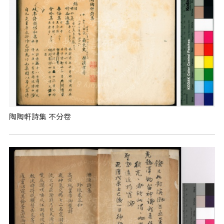
陶陶軒詩集 不分卷