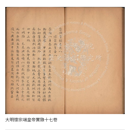
大明懷宗端皇帝實錄十七卷