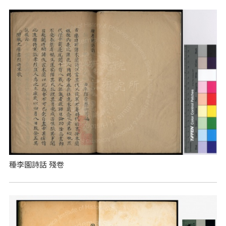
種李園詩話 殘卷