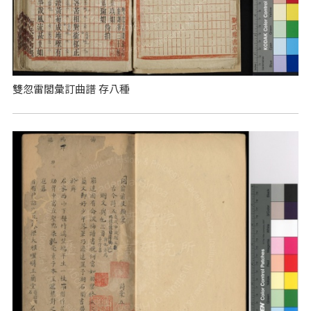
雙忽雷閣彙訂曲譜 存八種