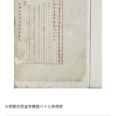
大明熹宗哲皇帝實錄八十七卷殘卷