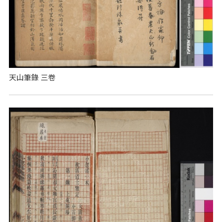
天山筆錄 三卷