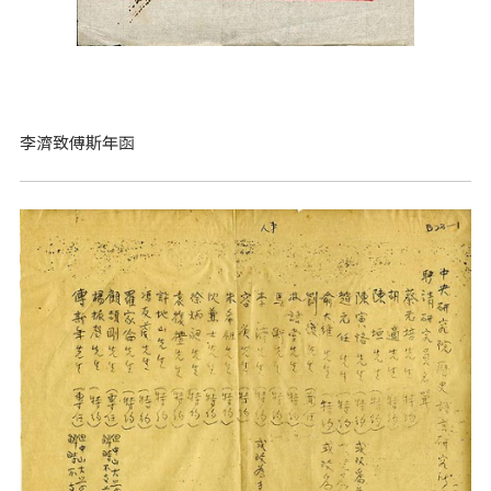
李濟致傅斯年函