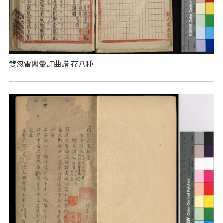
雙忽雷閣彙訂曲譜 存八種