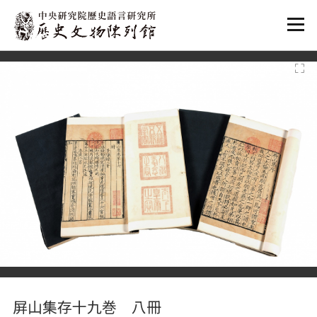
:::
:::
屏山集存十九巻 八冊