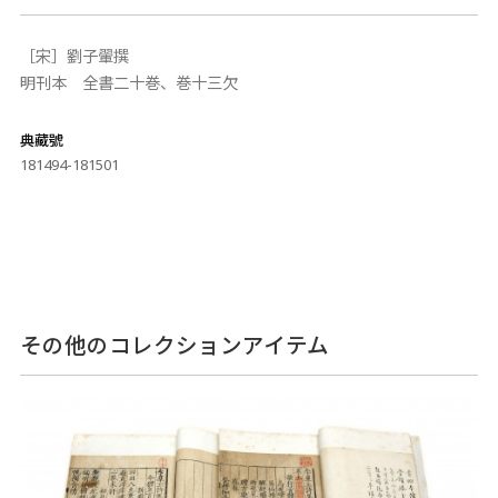
［宋］劉子翬撰
明刊本 全書二十巻、巻十三欠
典藏號
181494-181501
その他のコレクションアイテム