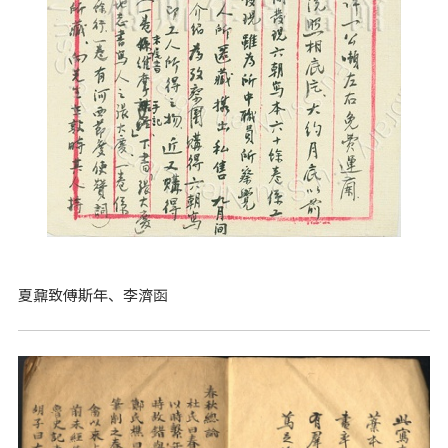
夏鼐致傅斯年、李濟函