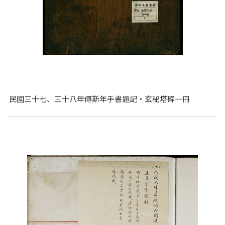
民國三十七、三十八年傅斯年手書題記‧玄秘塔碑一冊