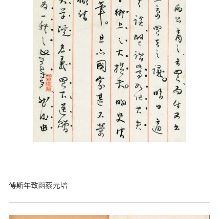
傅斯年致函蔡元培