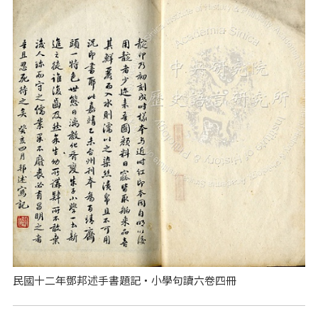
民國十二年鄧邦述手書題記‧小學句讀六卷四冊