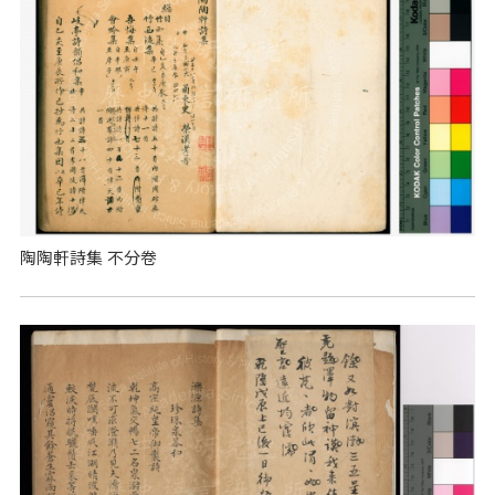
陶陶軒詩集 不分卷