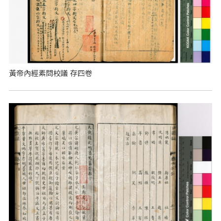
黃帝內經素問校議 存四卷