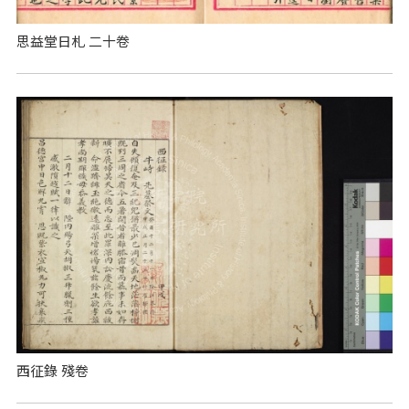
思益堂日札 二十卷
西征錄 殘卷