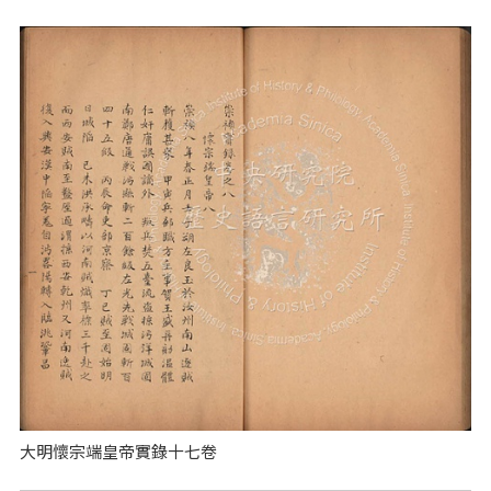
大明懷宗端皇帝實錄十七卷