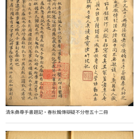
清朱彝尊手書題記‧春秋輯傳辯疑不分卷五十二冊