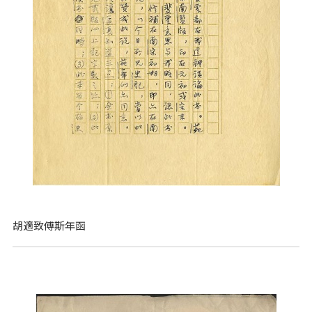
胡適致傅斯年函