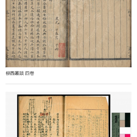
柳西叢談 四卷