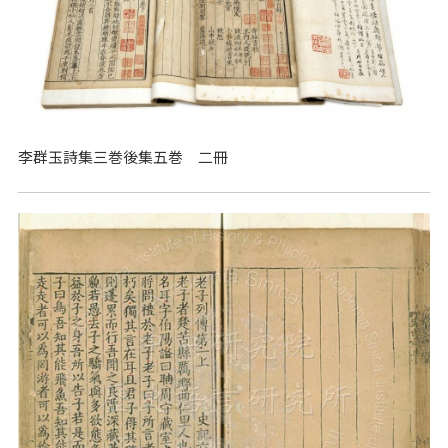
李群玉詩集三巻後集五巻 二冊