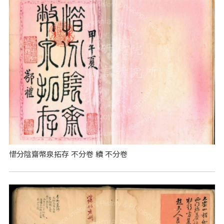
惜分陰齋幣泉拓存 不分卷 續 不分卷