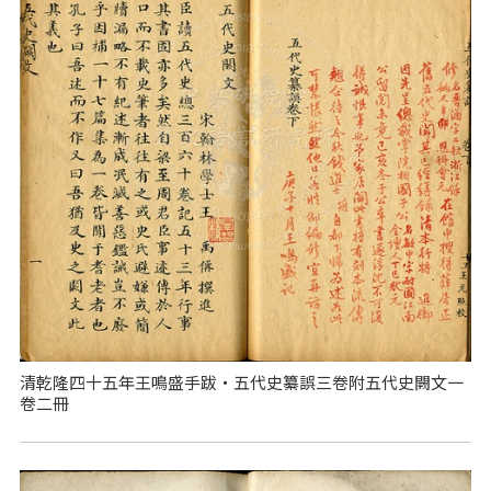
清乾隆四十五年王鳴盛手跋‧五代史纂誤三卷附五代史闕文一
卷二冊