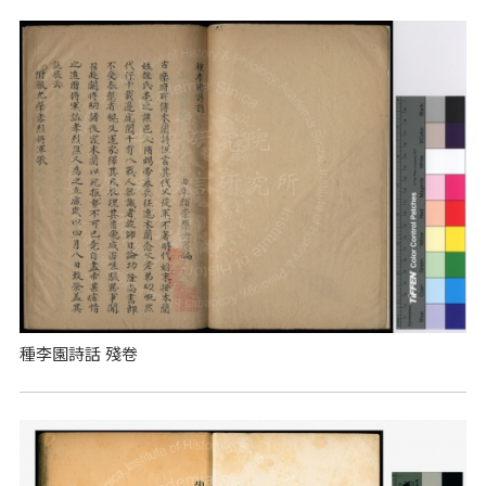
種李園詩話 殘卷