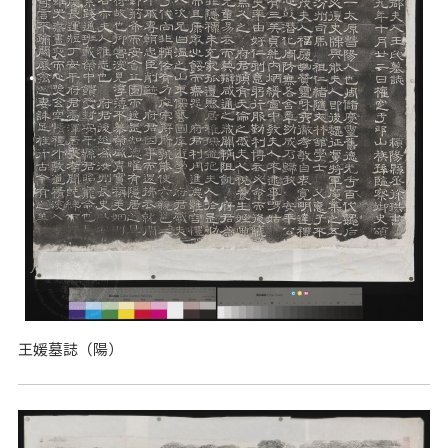
王媛墓誌（陽）