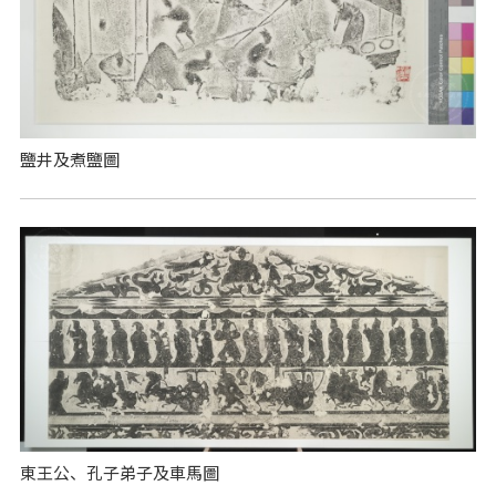
鹽井及煮鹽圖
東王公、孔子弟子及車馬圖