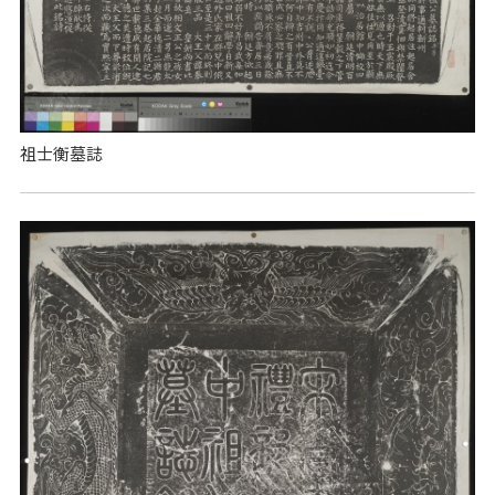
祖士衡墓誌