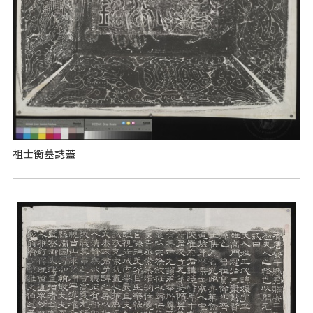
祖士衡墓誌蓋