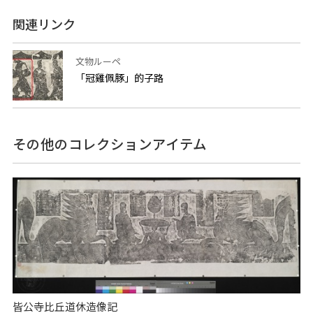
関連リンク
文物ルーペ
「冠雞佩豚」的子路
その他のコレクションアイテム
皆公寺比丘道休造像記