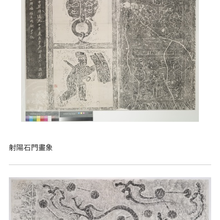
射陽石門畫象