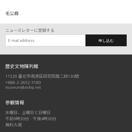
毛公鼎
ニュースレターに登録する
申し込む
:::
歷史文物陳列館
11529 臺北市南港區研究院路二段130號
+886-2-2652-3180
museum@asihp.net
参観情報
水曜日、土曜日と日曜日
午前9時30分 - 午後4時30分
無料入場