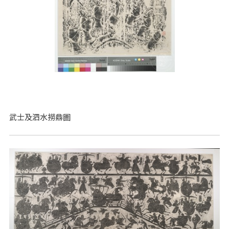
武士及泗水撈鼎圖