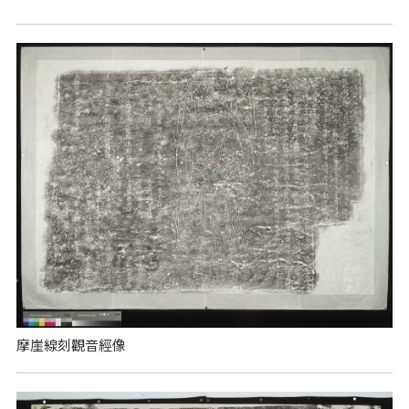
摩崖線刻觀音經像