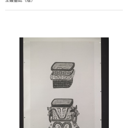
王媛墓誌（陰）