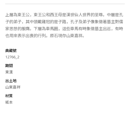
上層為東王公，東王公和西王母是漢世仙人世界的至尊。中層是孔
子的弟子，其中頭戴雞冠的是子路，孔子及弟子像象徵著墓主對儒
家思想的服膺。下層為車馬圖，這些車馬有時象徵墓主出巡，有時
也用來表示出喪的行列。原石現存山東嘉祥。
典藏號
12766_2
期間
東漢
出土地
山東嘉祥
材質
紙本