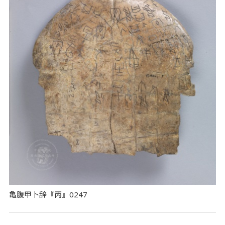
亀腹甲卜辞『丙』0247