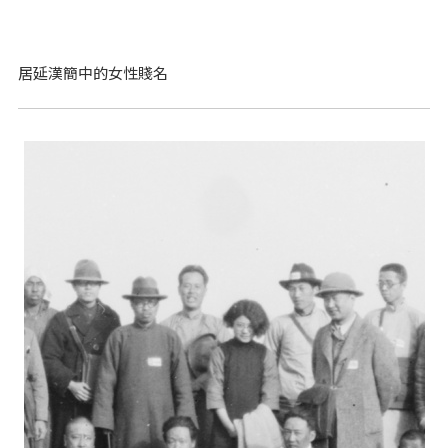
居延漢簡中的女性賤名