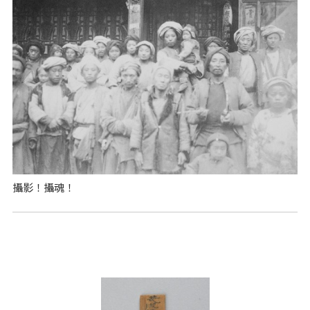
攝影！攝魂！