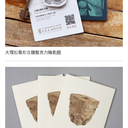
大理石梟形立雕壓克力鑰匙圈