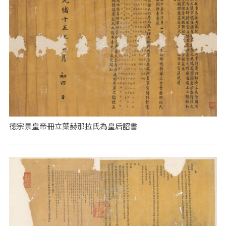
德宗景皇帝冊立葉赫那拉氏為皇后詔書