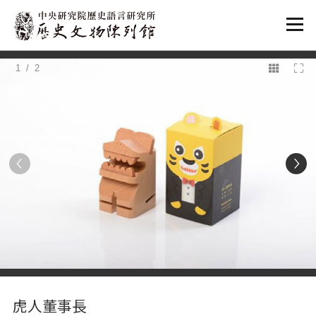
:::
1
/ 2
:::
虎人董事長