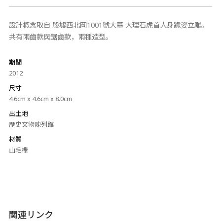
設計概念取自 殷墟西北岡1001號大墓 大理石虎首人身跪姿立雕。
共有兩齒款與鋸齒款，兩種造型。
期間
2012
尺寸
4.6cm x 4.6cm x 8.0cm
出土地
歷史文物陳列館
材質
山毛櫸
関連リンク