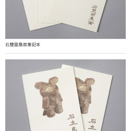
石雙面梟首筆記本