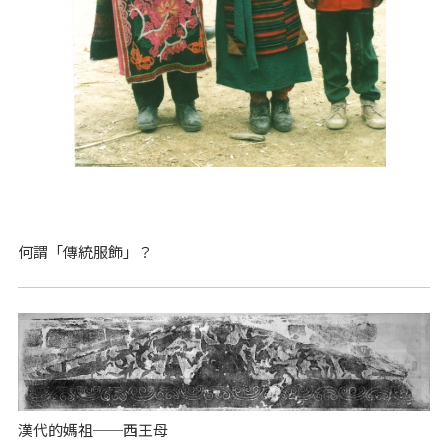
何謂「傳統服飾」？
漢代的媽祖──西王母