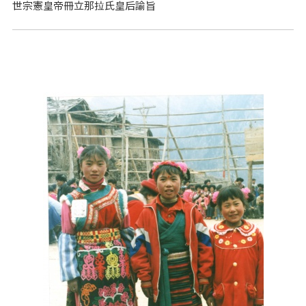
世宗憲皇帝冊立那拉氏皇后諭旨