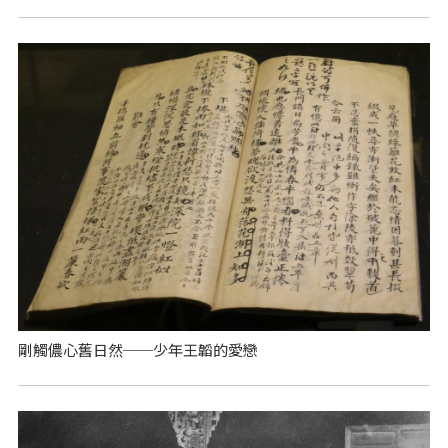
剛觸儂心舊日然──少年王韜的愛戀