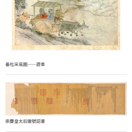
番社采風圖──遊車
崇慶皇太后徽號詔書