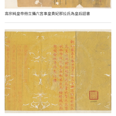
高宗純皇帝冊立攝六宮事皇貴妃那拉氏為皇后詔書