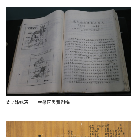
情比姊妹深──林徽因與費慰梅