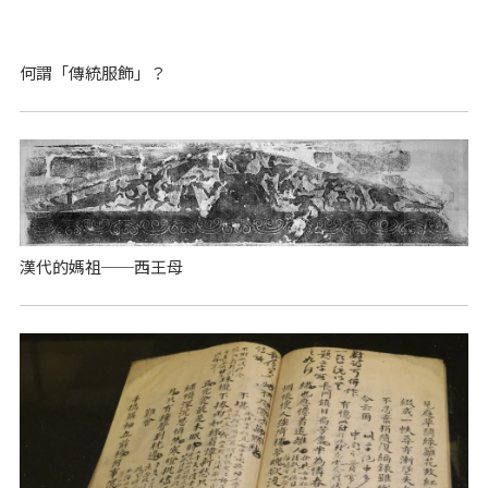
何謂「傳統服飾」？
漢代的媽祖──西王母