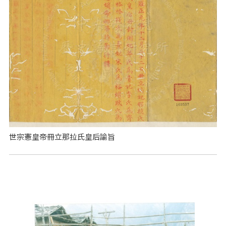
世宗憲皇帝冊立那拉氏皇后諭旨