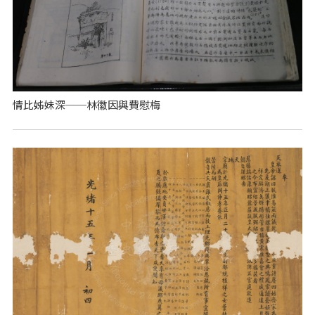
情比姊妹深──林徽因與費慰梅