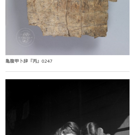
亀腹甲卜辞『丙』0247