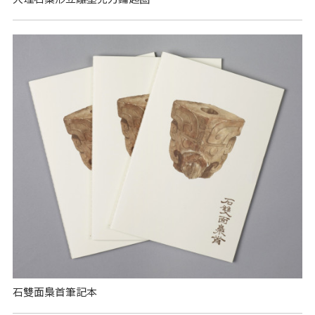
石雙面梟首筆記本