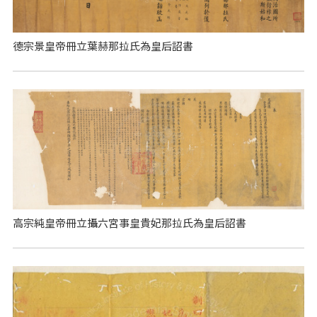
德宗景皇帝冊立葉赫那拉氏為皇后詔書
高宗純皇帝冊立攝六宮事皇貴妃那拉氏為皇后詔書