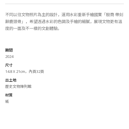
不同以往文物照片為主的設計，運用水彩重新手繪國寶「殷商 帶刻
辭鹿頭骨」，希望透過水彩的色調及手繪的細膩，展現文物更有溫
度的一面及不一樣的文創體驗。
期間
2024
尺寸
14.8 X 21cm，內頁32頁
出土地
歷史文物陳列館
材質
紙