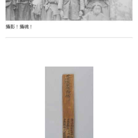
攝影！攝魂！