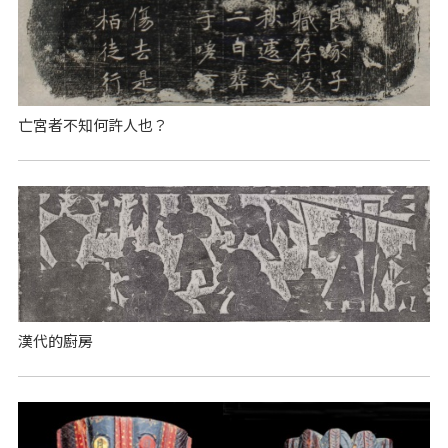
亡宮者不知何許人也？
漢代的廚房