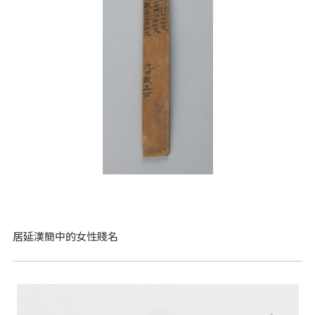
居延漢簡中的女性賤名