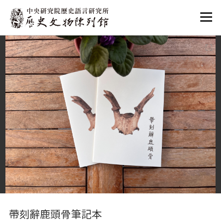
:::
:::
帶刻辭鹿頭骨筆記本