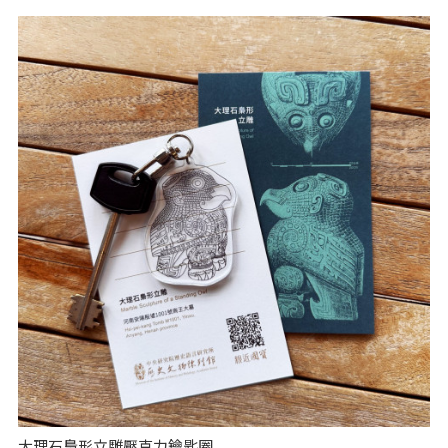
大理石梟形立雕壓克力鑰匙圈