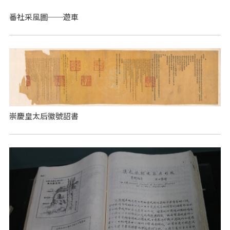
番社采風圖──遊車
崇慶皇太后徽號詔書