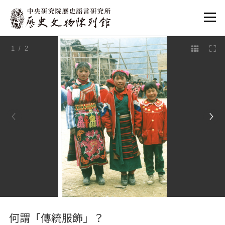
:::
1
/ 2
:::
何謂「傳統服飾」？