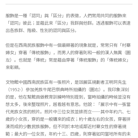
服飾是一種「認同」與「區分」的表徵，人們常用共同的服飾來
「認同」彼此；並藉此來「區分」我群與他群。透過服飾可以表達
出各族群、階級、性別的認同與區分。
但是在西南民族服飾中有一個最顯著的現象就是，常常只有「村寨
婦女」穿著「傳統服飾」，而男人的穿著則和一般的漢人無異（圖
左）。也就是「傳統」常是藉由穿著「傳統服飾」的「傳統婦女」
來彰顯。
文物館中國西南民族區有一張照片，是該展區規劃者王明珂先生
（1952-）參加羌族牛尾巴祭典時所拍攝的（圖右）。我印象深刻
的是，他在幫館員做教育訓練時特別提到，當時拍攝的時候並沒有
想太多，後來整理照片，越看越有意思。他說：「展示中有一張當
代羌族女孩的照片。照片中三位女孩並排而立──其中年約六、七
歲的小女孩，穿的是一般購來的成衣；約十歲左右的女孩，穿著拼
湊而成的少數民族服飾，但不同於本地或鄰近村寨女性的穿著規
範；最大的一位女孩，年約十三、四歲，則穿著如同當地所有的未