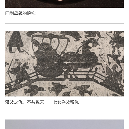
回到母親的懷抱
殺父之仇，不共戴天──七女為父報仇