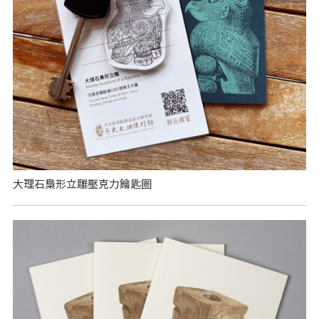
大理石梟形立雕壓克力鑰匙圈