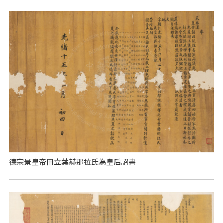
德宗景皇帝冊立葉赫那拉氏為皇后詔書