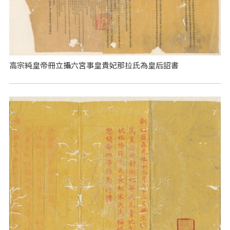
高宗純皇帝冊立攝六宮事皇貴妃那拉氏為皇后詔書