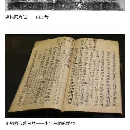
漢代的媽祖──西王母
剛觸儂心舊日然──少年王韜的愛戀