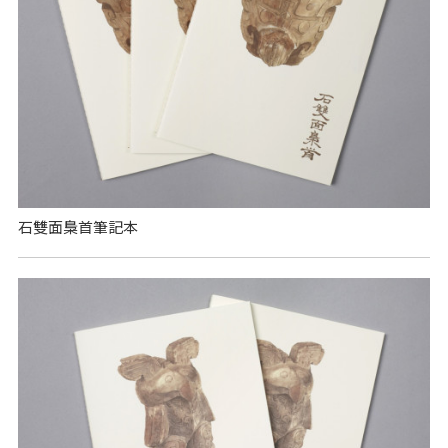
石雙面梟首筆記本