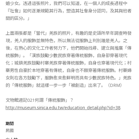
婚少女。透過這張照片，我們可以知道，在一個人的成長過程中
『社會』如何逐漸規範其行為，塑造其社會身分認同，及其與他者
間的區分。」
上面兩張都是「當代」羌族的照片，有趣的是史語所早年調查時發
現，羌人的服飾並無特色，所以無法從服飾上判別誰是羌人。之
後，在熱心的文化工作者努力下，他們開始找尋、建立與推廣「傳
統服飾」。「漢族鼓勵少數民族穿著傳統服飾，自身卻穿著現代
化；城鎮羌族鼓勵村寨羌族穿著傳統服飾，自身也穿著現代化；村
寨男性自豪於本地穿著有傳統，自身也不願穿著傳統服飾。村寨婦
女則在各方鼓勵下，服飾愈來愈鮮明而具有少數民族特色。」羌族
的「傳統服飾」就這樣一步一步「被創造」出來了。（DRM）
文物館週記021何謂「傳統服飾」？
http://museum.sinica.edu.tw/education_detail.php?id=38
期間
民國