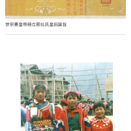
世宗憲皇帝冊立那拉氏皇后諭旨