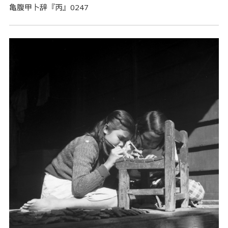
亀腹甲卜辞『丙』0247