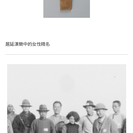
居延漢簡中的女性賤名