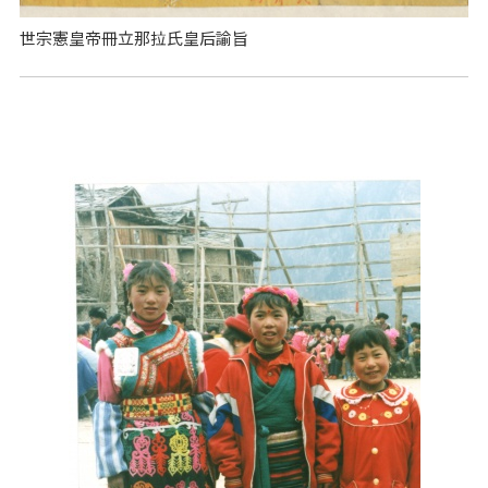
世宗憲皇帝冊立那拉氏皇后諭旨