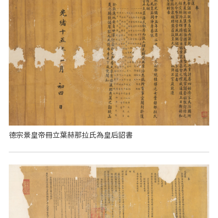
德宗景皇帝冊立葉赫那拉氏為皇后詔書