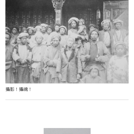
攝影！攝魂！