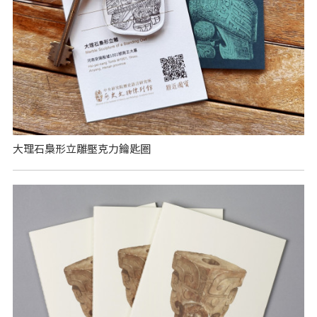
大理石梟形立雕壓克力鑰匙圈