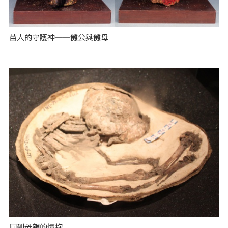
苗人的守護神──儺公與儺母
回到母親的懷抱