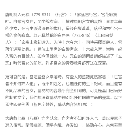
唐朝詩人元稹（779-831）〈行宮〉：「寥落古行宮，宮花寂寞
紅。白頭宮女在，閒坐說玄宗。」描述唐朝宮女的哀怨：青春年華
的少女，在宮中渡過漫長的歲月，最後白髮蒼蒼，落得和古行宮一
樣的寥落寂寞。與元稹並稱的白居易（772-846）〈上陽白髮
人〉：「玄宗末歲初選入，入時十六今六十。同時采擇百餘人，零
落年深殘此身。」這位上陽宮的白髮宮女，十六歲入宮，當時一起
入宮的有百餘人，如今僅餘她一人。元白的這兩首詩都描述了「玄
宗」時代宮女的悲涼，許多宮女的青春歲月都葬送在深宮。
更可哀的是，當這些宮女零落時，有些人的墓誌竟然寫著：「亡宮
者不知何許人也」，既不知姓名，也無任何的生平記載，而且還有
不同品秩的宮女，墓誌的內容幾乎完全相同的，可見是套用已備好
的制式文字，我們無法從墓誌中辨別出任何個體生命的差異。以下
兩件即是例證（藍色字體外，墓誌內容皆相同）：
大唐故七品（八品）亡宮誌文。亡宮者不知何許人也，盖以良家子
選入後宮。蘭儀婉麗，備乎內職，存沒如一，恪勤在心。奈何蕣華