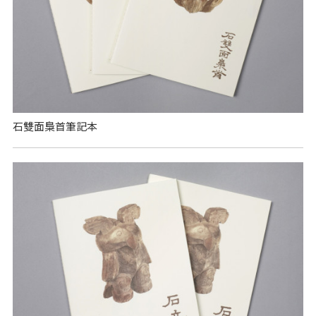
石雙面梟首筆記本