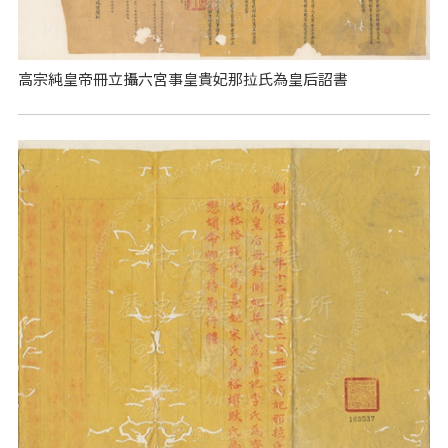
高宗純皇帝冊立攝六宮事皇貴妃那拉氏為皇后詔書