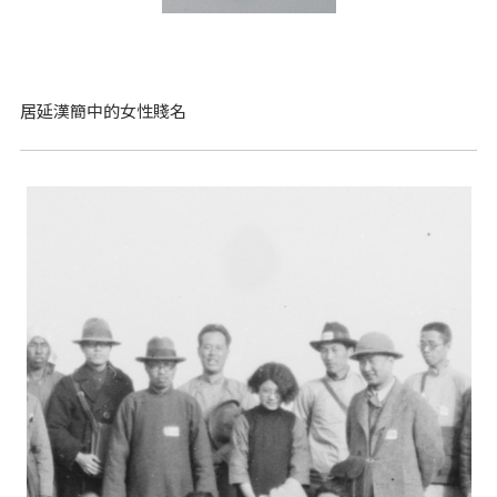
居延漢簡中的女性賤名