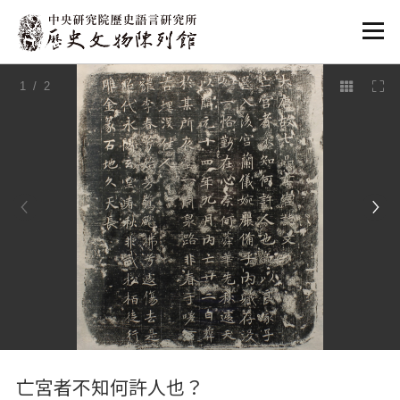
:::
1
/ 2
:::
亡宮者不知何許人也？