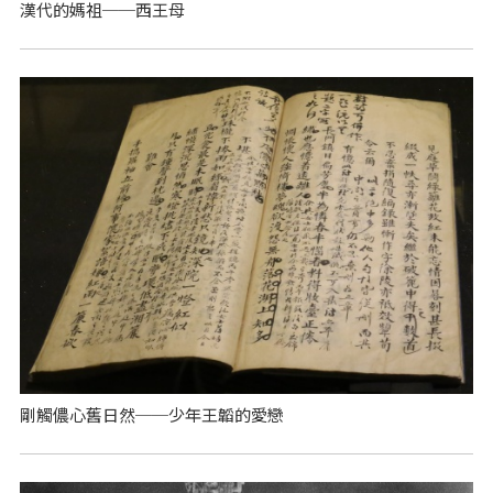
漢代的媽祖──西王母
剛觸儂心舊日然──少年王韜的愛戀