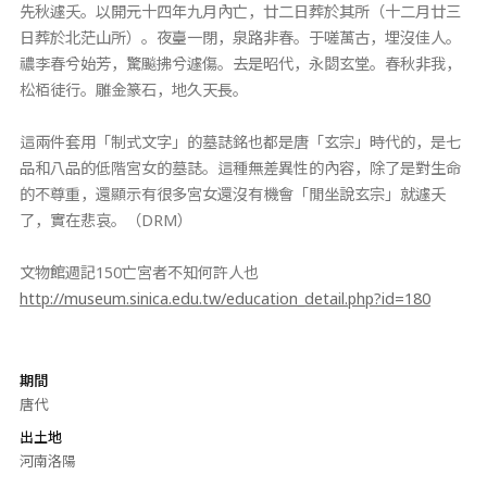
先秋遽夭。以開元十四年九月內亡，廿二日葬於其所（十二月廿三
日葬於北茫山所）。夜臺一閉，泉路非春。于嗟萬古，埋沒佳人。
禯李春兮始芳，驚飈拂兮遽傷。去是昭代，永閟玄堂。春秋非我，
松栢徒行。雕金篆石，地久天長。
這兩件套用「制式文字」的墓誌銘也都是唐「玄宗」時代的，是七
品和八品的低階宮女的墓誌。這種無差異性的內容，除了是對生命
的不尊重，還顯示有很多宮女還沒有機會「閒坐說玄宗」就遽夭
了，實在悲哀。（DRM）
文物館週記150亡宮者不知何許人也
http://museum.sinica.edu.tw/education_detail.php?id=180
期間
唐代
出土地
河南洛陽