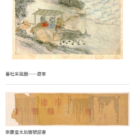
番社采風圖──遊車
崇慶皇太后徽號詔書