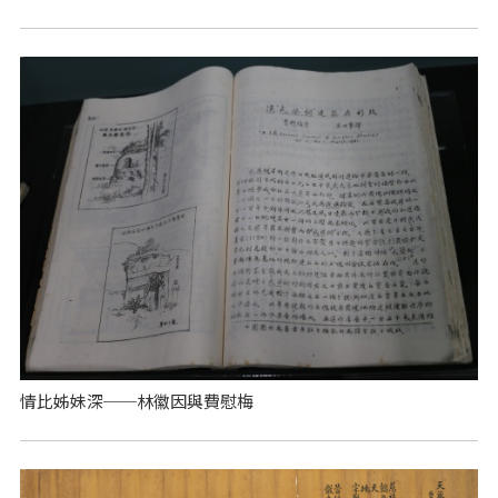
情比姊妹深──林徽因與費慰梅