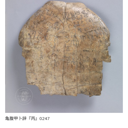
亀腹甲卜辞『丙』0247