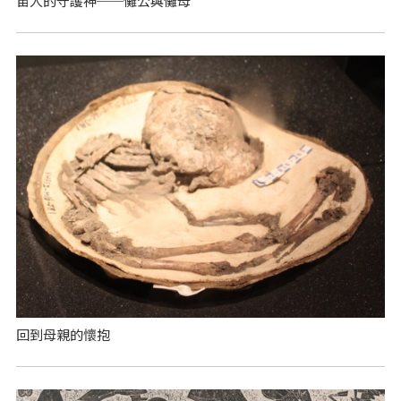
苗人的守護神──儺公與儺母
回到母親的懷抱