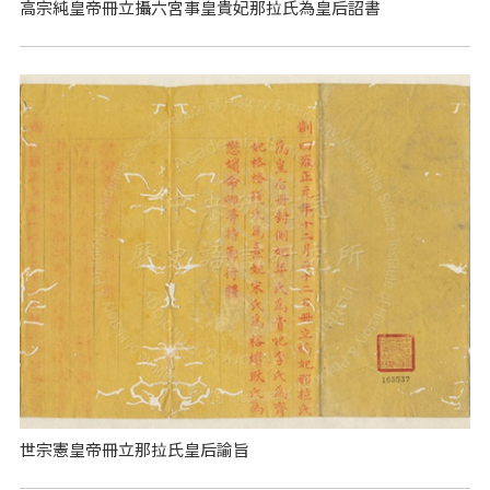
高宗純皇帝冊立攝六宮事皇貴妃那拉氏為皇后詔書
世宗憲皇帝冊立那拉氏皇后諭旨