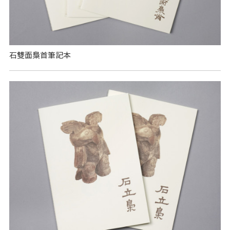
石雙面梟首筆記本