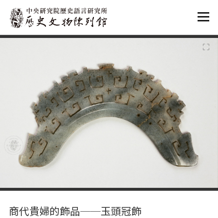
:::
:::
商代貴婦的飾品──玉頭冠飾