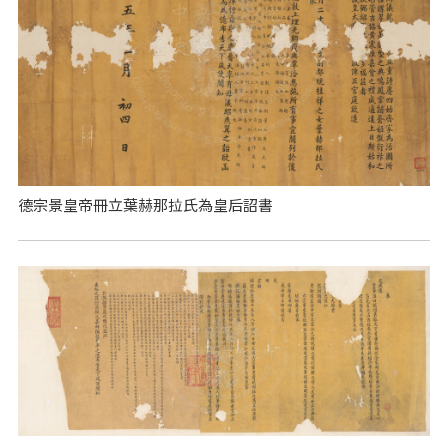
德宗景皇帝冊立葉赫那拉氏為皇后詔書