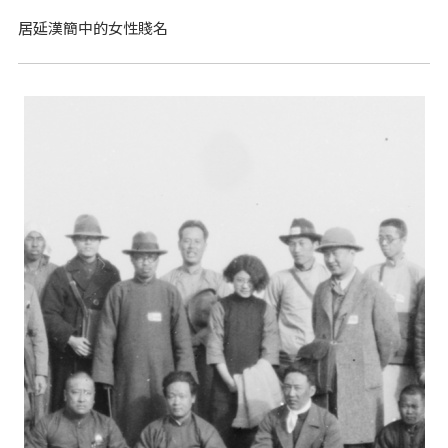
居延漢簡中的女性賤名