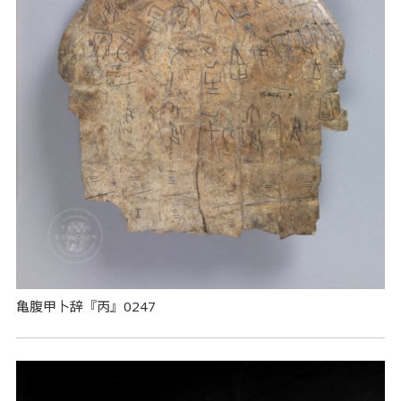
亀腹甲卜辞『丙』0247