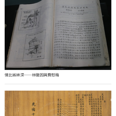
情比姊妹深──林徽因與費慰梅