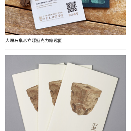
大理石梟形立雕壓克力鑰匙圈