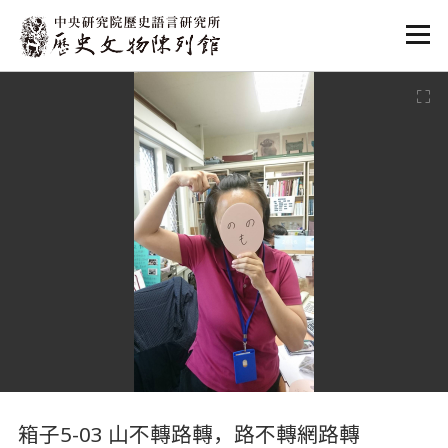
:::
:::
箱子5-03 山不轉路轉，路不轉網路轉