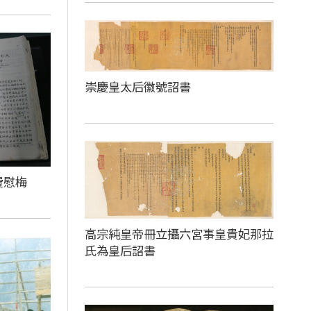
崇慶皇太后徽號詔書
費慰梅
高宗純皇帝冊立攝六宮事皇貴妃那拉
氏為皇后詔書