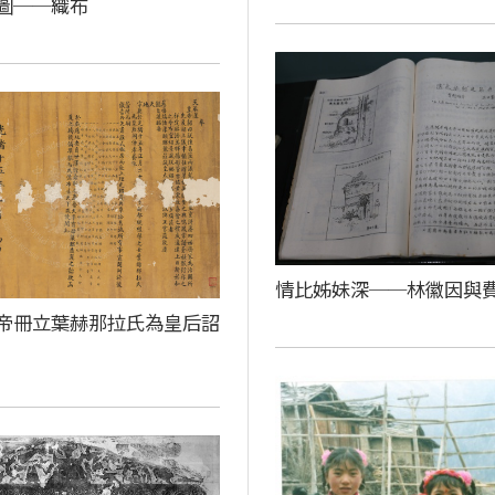
圖──織布
情比姊妹深──林徽因與
帝冊立葉赫那拉氏為皇后詔