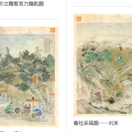
形立雕壓克力鑰匙圈
番社采風圖──刈禾