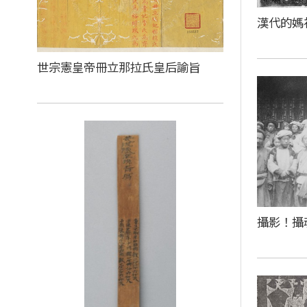
漢代的媽
世宗憲皇帝冊立那拉氏皇后諭旨
攝影！攝