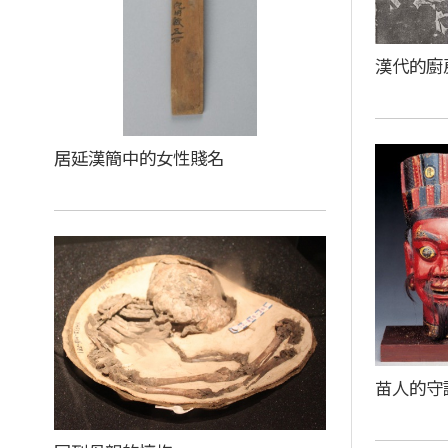
漢代的廚
居延漢簡中的女性賤名
苗人的守