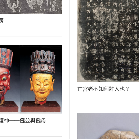
房
亡宮者不知何許人也？
護神──儺公與儺母