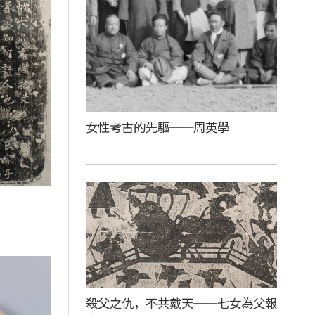
女性考古的先驅──周英學
殺父之仇，不共戴天──七女為父報