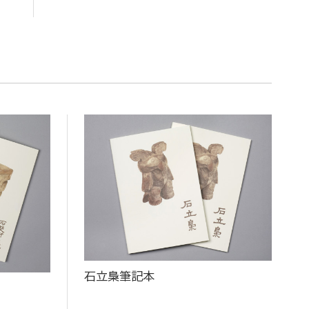
石立梟筆記本