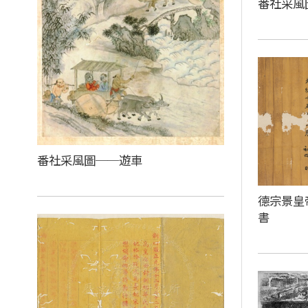
番社采風
番社采風圖──遊車
德宗景皇
書