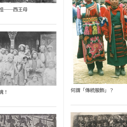
祖──西王母
何謂「傳統服飾」？
魂！