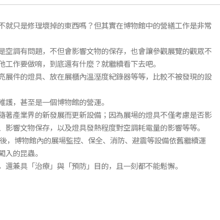
不就只是修理壞掉的東西嗎？但其實在博物館中的營繕工作是非常
是空調有問題，不但會影響文物的保存，也會讓參觀展覽的觀眾不
他工作要做唷，到底還有什麼？就繼續看下去吧。
亮展件的燈具、放在展櫃內溫溼度紀錄器等等，比較不被發現的設
維護，甚至是一個博物館的營運。
隨著產業界的新發展而更新設備；因為展場的燈具不僅考慮是否影
、影響文物保存，以及燈具發熱程度對空調耗電量的影響等等。
館後，博物館內的展場監控、保全、消防、避震等設備依舊繼續運
闖入的昆蟲。
，還兼具「治療」與「預防」目的，且一刻都不能鬆懈。