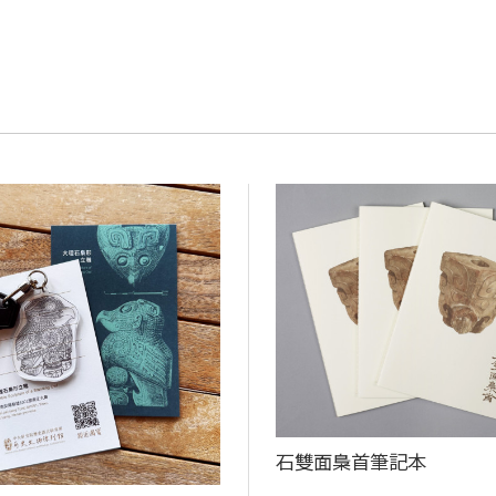
石雙面梟首筆記本