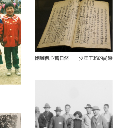
剛觸儂心舊日然──少年王韜的愛戀