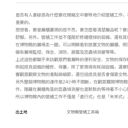
是否有人會疑惑為什麼要在開箱文中要特地介紹營繕工作，
重要的。
想想看，要是展櫃裏頭的燈不亮，要怎麼看清楚展品呢？要
舒服。另外，營繕工作並不僅限於修繕壞掉的設備，還有其
在博物館的展場走一圈，可以明顯看到放置文物的展櫃、照
備有展場監控、保全、消防、避震及昆蟲偵測屋等等。
上述這些都關乎來訪觀眾們看展時的便利安全、文物的保存
例如燈具設備的維修、保養，除了更換現有耗損設備，還要
響觀眾觀察文物的重點與細節，還包括燈具是否會傷害文物
另外整個博物館的運作是24小時不間斷，在觀眾離開博物
作，隱藏在展櫃角落的昆蟲偵測屋也是默默的等待著不小心
所以博物館內的營繕工作不僅是「進行式」也是「未來式」
出土地
文物館營繕工具箱