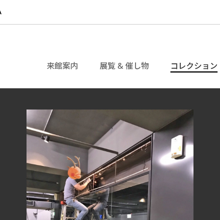
来館案内
展覧 & 催し物
コレクション