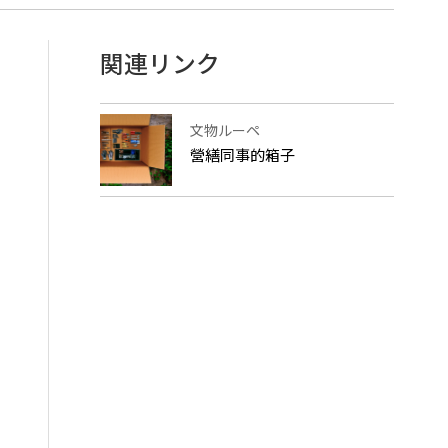
関連リンク
文物ルーペ
營繕同事的箱子