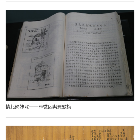
情比姊妹深──林徽因與費慰梅