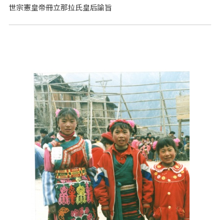
世宗憲皇帝冊立那拉氏皇后諭旨