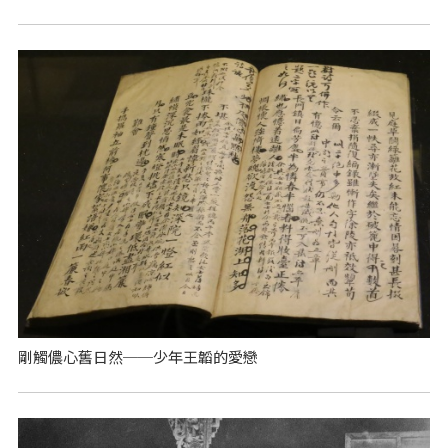
剛觸儂心舊日然──少年王韜的愛戀