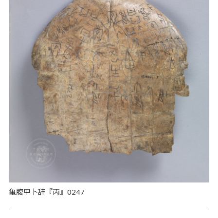
亀腹甲卜辞『丙』0247