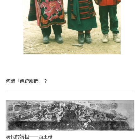
何謂「傳統服飾」？
漢代的媽祖──西王母