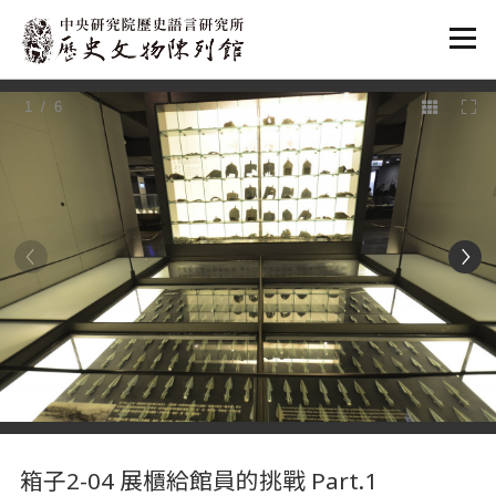
:::
1
/ 6
:::
箱子2-04 展櫃給館員的挑戰 Part.1