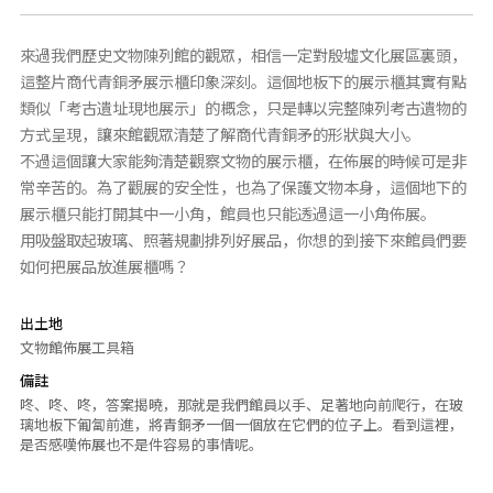
來過我們歷史文物陳列館的觀眾，相信一定對殷墟文化展區裏頭，
這整片商代青銅矛展示櫃印象深刻。這個地板下的展示櫃其實有點
類似「考古遺址現地展示」的概念，只是轉以完整陳列考古遺物的
方式呈現，讓來館觀眾清楚了解商代青銅矛的形狀與大小。
不過這個讓大家能夠清楚觀察文物的展示櫃，在佈展的時候可是非
常辛苦的。為了觀展的安全性，也為了保護文物本身，這個地下的
展示櫃只能打開其中一小角，館員也只能透過這一小角佈展。
用吸盤取起玻璃、照著規劃排列好展品，你想的到接下來館員們要
如何把展品放進展櫃嗎？
出土地
文物館佈展工具箱
備註
咚、咚、咚，答案揭曉，那就是我們館員以手、足著地向前爬行，在玻
璃地板下匍匐前進，將青銅矛一個一個放在它們的位子上。看到這裡，
是否感嘆佈展也不是件容易的事情呢。