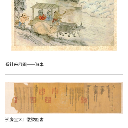
番社采風圖──遊車
崇慶皇太后徽號詔書