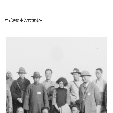
居延漢簡中的女性賤名