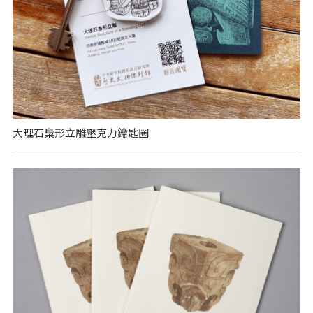
大理石梟形立雕壓克力鑰匙圈