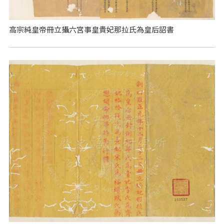
高宗純皇帝冊立攝六宮事皇貴妃那拉氏為皇后詔書