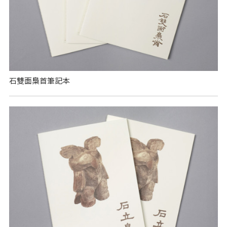
石雙面梟首筆記本