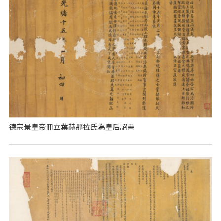
德宗景皇帝冊立葉赫那拉氏為皇后詔書