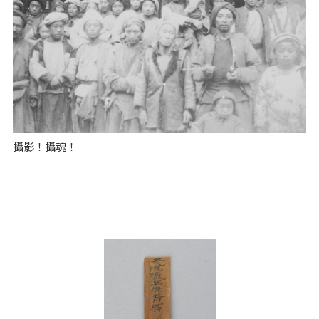
攝影！攝魂！