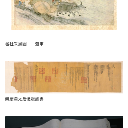
番社采風圖──遊車
崇慶皇太后徽號詔書