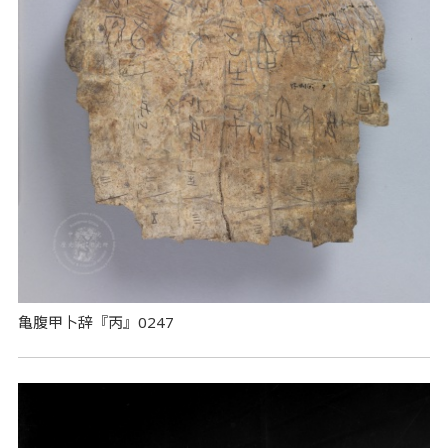
亀腹甲卜辞『丙』0247