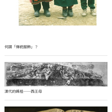
何謂「傳統服飾」？
漢代的媽祖──西王母