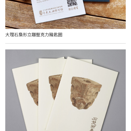
大理石梟形立雕壓克力鑰匙圈