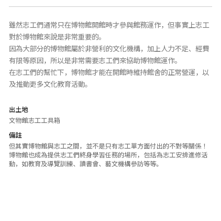
雖然志工們通常只在博物館開館時才參與館務運作，但事實上志工
對於博物館來說是非常重要的。
因為大部分的博物館屬於非營利的文化機構，加上人力不足、經費
有限等原因，所以是非常需要志工們來協助博物館運作。
在志工們的幫忙下，博物館才能在開館時維持館舍的正常營運，以
及推動更多文化教育活動。
出土地
文物館志工工具箱
備註
但其實博物館與志工之間，並不是只有志工單方面付出的不對等關係！
博物館也成為提供志工們終身學習任務的場所，包括為志工安排進修活
動，如教育及導覽訓練、讀書會、藝文機構參訪等等。