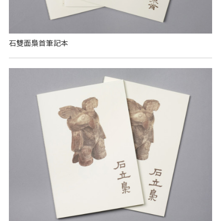
石雙面梟首筆記本