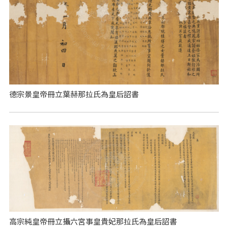
德宗景皇帝冊立葉赫那拉氏為皇后詔書
高宗純皇帝冊立攝六宮事皇貴妃那拉氏為皇后詔書