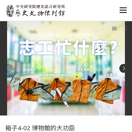
:::
1
/ 8
:::
箱子4-02 博物館的大功臣