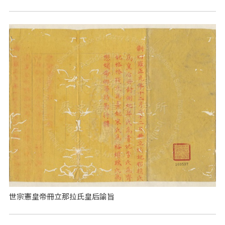
世宗憲皇帝冊立那拉氏皇后諭旨