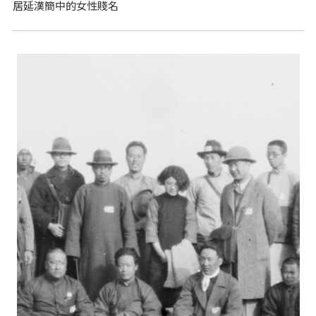
居延漢簡中的女性賤名