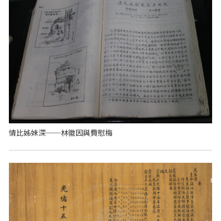
情比姊妹深──林徽因與費慰梅