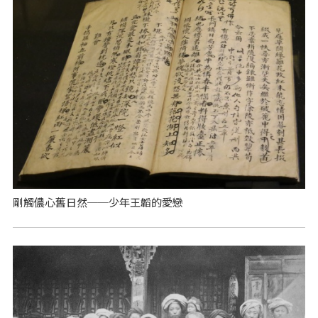
剛觸儂心舊日然──少年王韜的愛戀