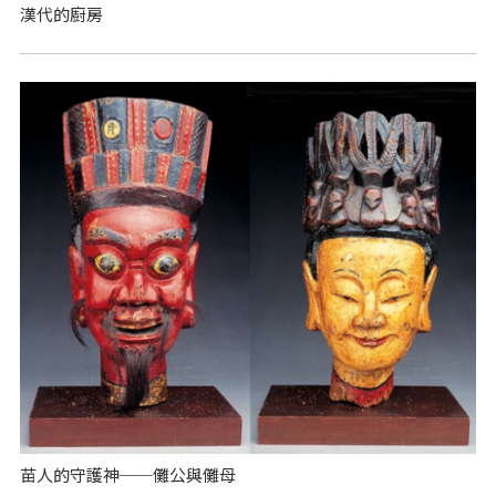
漢代的廚房
苗人的守護神──儺公與儺母