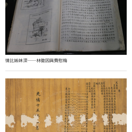
情比姊妹深──林徽因與費慰梅