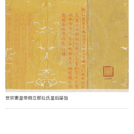
世宗憲皇帝冊立那拉氏皇后諭旨