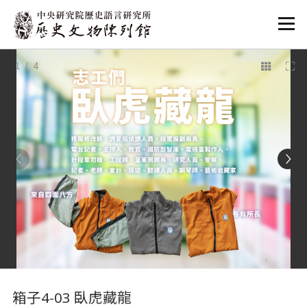
:::
1
/ 4
:::
箱子4-03 臥虎藏龍