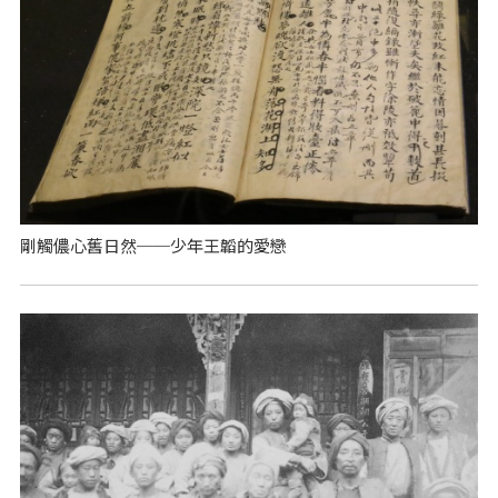
剛觸儂心舊日然──少年王韜的愛戀