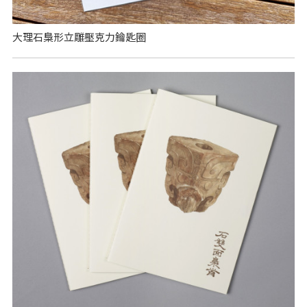
大理石梟形立雕壓克力鑰匙圈