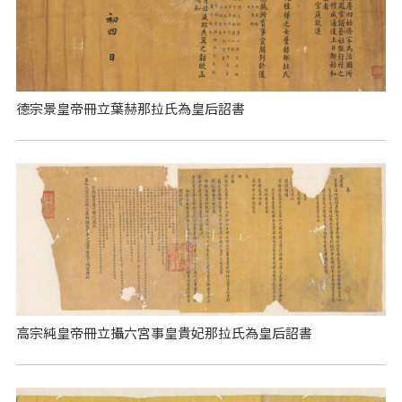
德宗景皇帝冊立葉赫那拉氏為皇后詔書
高宗純皇帝冊立攝六宮事皇貴妃那拉氏為皇后詔書