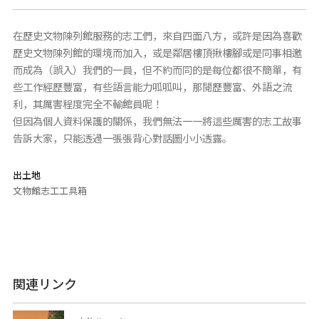
在歷史文物陳列館服務的志工們，來自四面八方，或許是因為喜歡
歷史文物陳列館的環境而加入，或是鄰居樓頂揪樓腳或是同事相邀
而成為（誤入）我們的一員，但不約而同的是每位都很不簡單，有
些工作經歷豐富，有些語言能力呱呱叫，那閱歷豐富、外語之流
利，其厲害程度完全不輸館員呢！
但因為個人資料保護的關係，我們無法一一將這些厲害的志工故事
告訴大家，只能透過一張張背心對話圖小小透露。
出土地
文物館志工工具箱
関連リンク