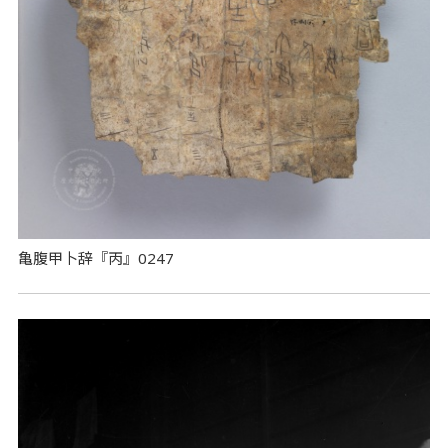
亀腹甲卜辞『丙』0247