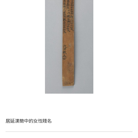
居延漢簡中的女性賤名