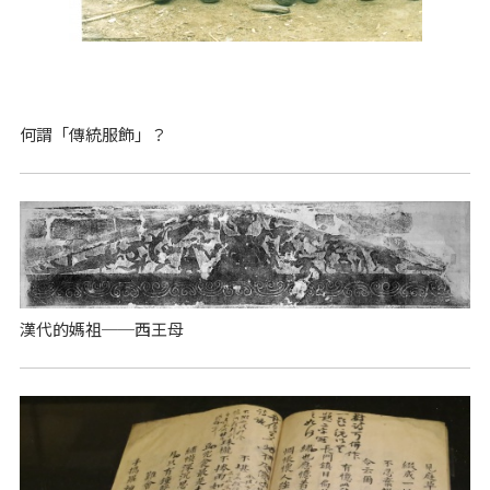
何謂「傳統服飾」？
漢代的媽祖──西王母