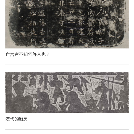
亡宮者不知何許人也？
漢代的廚房