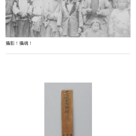
攝影！攝魂！