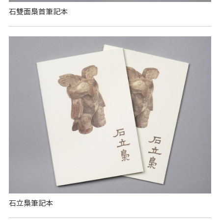
石雙面梟首筆記本
石立梟筆記本