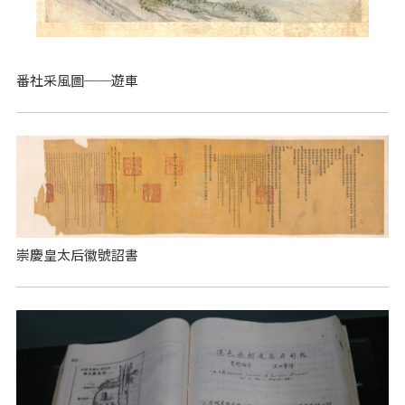
番社采風圖──遊車
崇慶皇太后徽號詔書