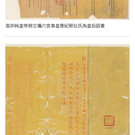
高宗純皇帝冊立攝六宮事皇貴妃那拉氏為皇后詔書