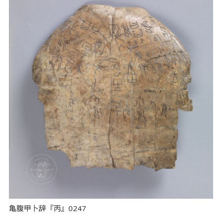
亀腹甲卜辞『丙』0247