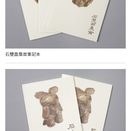
石雙面梟首筆記本