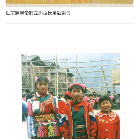
世宗憲皇帝冊立那拉氏皇后諭旨