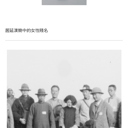
居延漢簡中的女性賤名