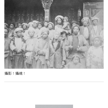
攝影！攝魂！