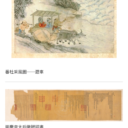
番社采風圖──遊車
崇慶皇太后徽號詔書