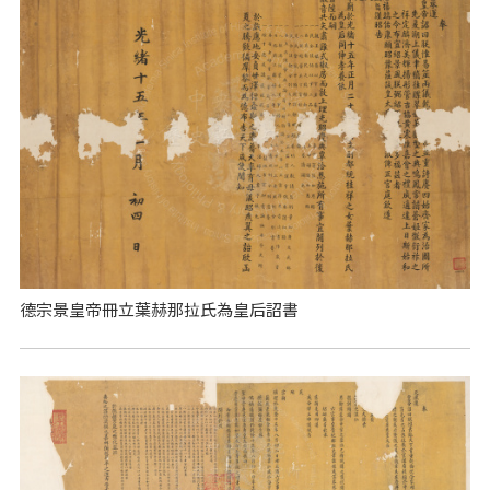
德宗景皇帝冊立葉赫那拉氏為皇后詔書