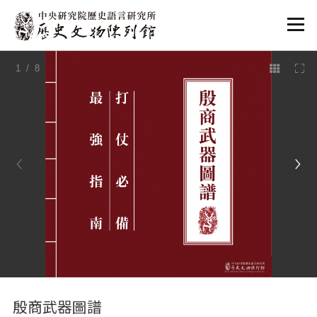
:::
1
/ 8
:::
殷商武器圖譜