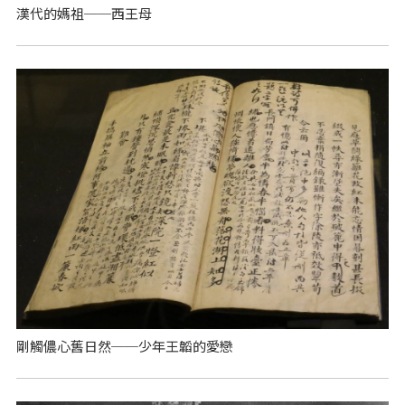
漢代的媽祖──西王母
剛觸儂心舊日然──少年王韜的愛戀