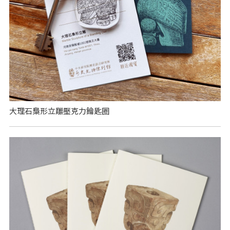
大理石梟形立雕壓克力鑰匙圈