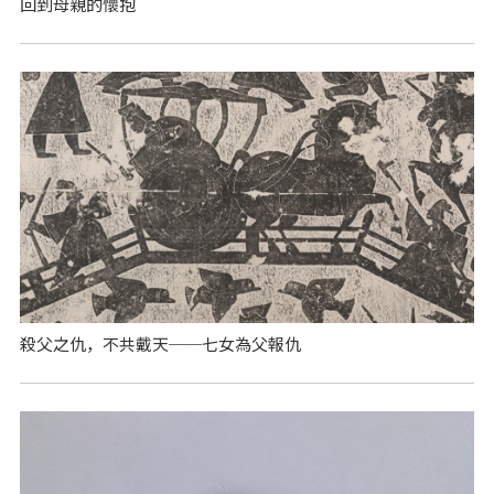
回到母親的懷抱
殺父之仇，不共戴天──七女為父報仇