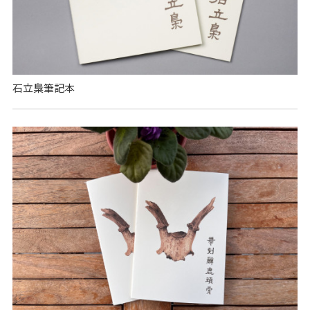
石立梟筆記本