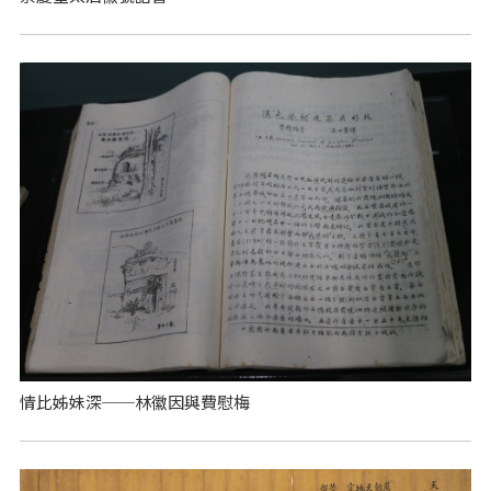
情比姊妹深──林徽因與費慰梅