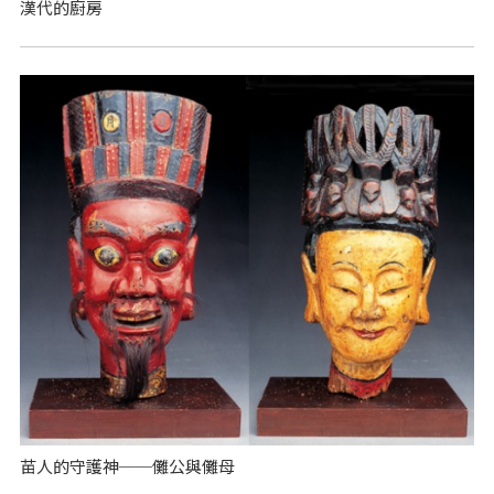
漢代的廚房
苗人的守護神──儺公與儺母