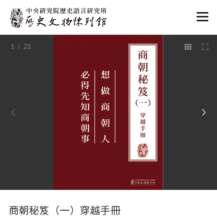
:::
1
/ 23
:::
商朝秘笈（一）穿越手冊