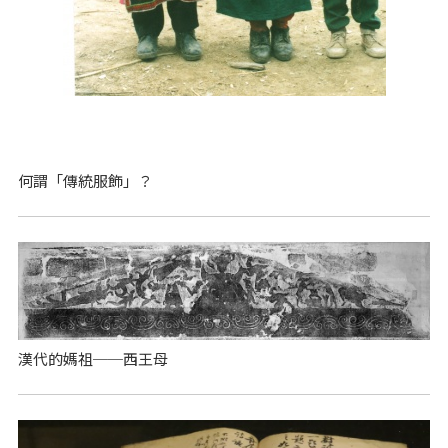
何謂「傳統服飾」？
漢代的媽祖──西王母