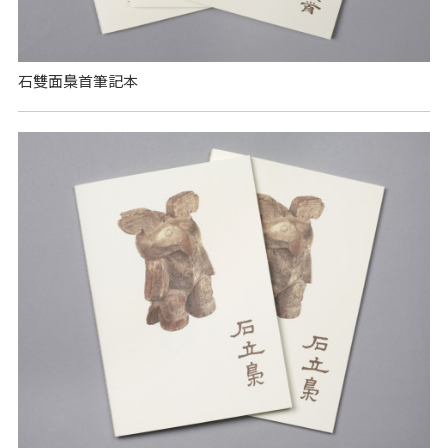
石雙面梟首筆記本