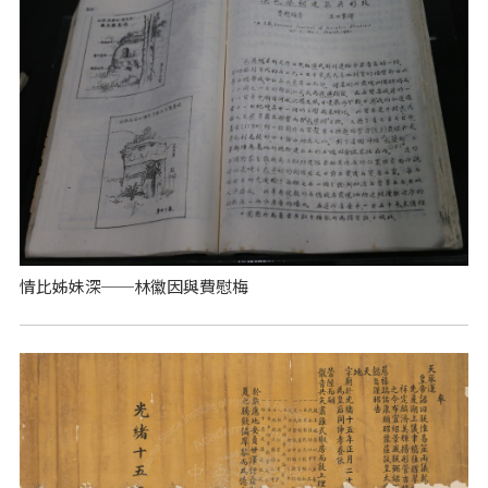
情比姊妹深──林徽因與費慰梅