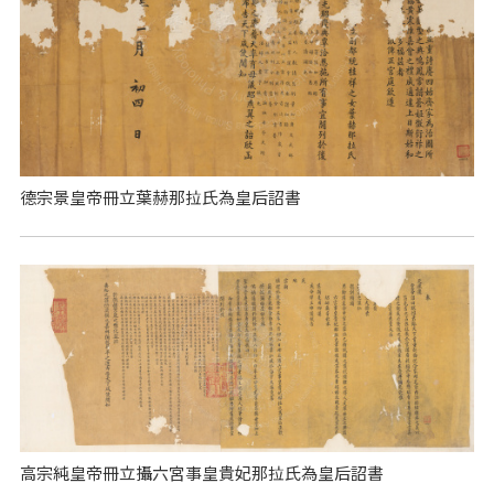
德宗景皇帝冊立葉赫那拉氏為皇后詔書
高宗純皇帝冊立攝六宮事皇貴妃那拉氏為皇后詔書