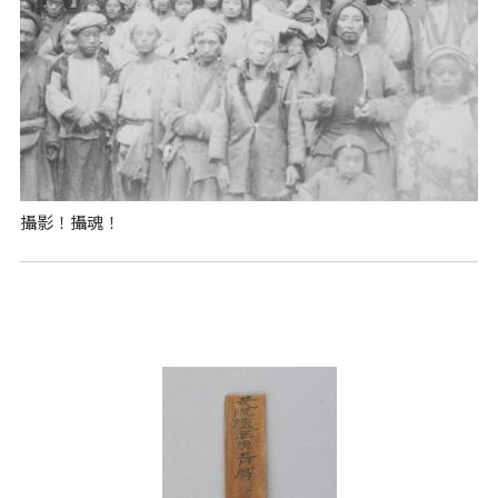
攝影！攝魂！