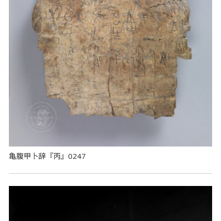
亀腹甲卜辞『丙』0247