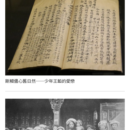
剛觸儂心舊日然──少年王韜的愛戀