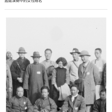
居延漢簡中的女性賤名