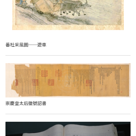
番社采風圖──遊車
崇慶皇太后徽號詔書