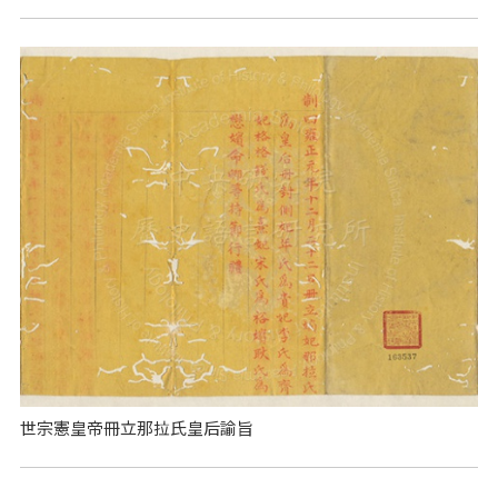
世宗憲皇帝冊立那拉氏皇后諭旨