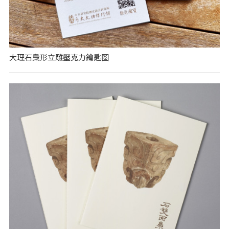
大理石梟形立雕壓克力鑰匙圈