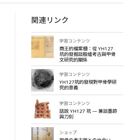
関連リンク
学習コンテンツ
商王的檔案櫃：從 YH127
坑的發掘談殷墟考古與甲骨
文研究的關係
学習コンテンツ
YH127坑的發現對甲骨學研
究的意義
学習コンテンツ
話說 YH127 坑 — 兼談墨跡
與刀刻
ショップ
甲骨の考古学との出会い