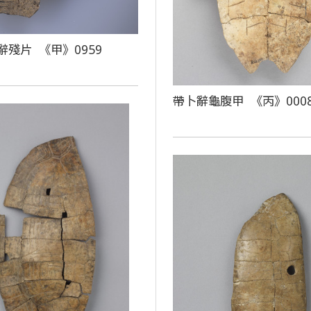
辭殘片 《甲》0959
帶卜辭龜腹甲 《丙》000