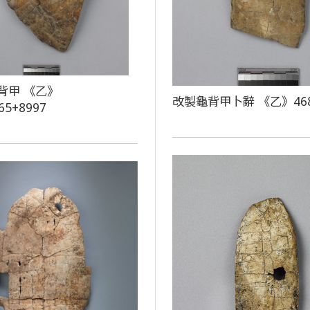
背甲 《乙》
改製龜背甲卜辭 《乙》46
65+8997