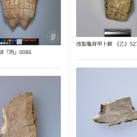
改製龜背甲卜辭 《乙》52
辞『丙』0086