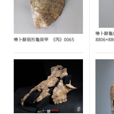
帶卜辭龜
帶卜辭扇形龜背甲 《丙》0065
8806+88