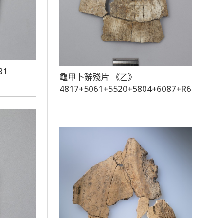
81
龜甲卜辭殘片 《乙》
4817+5061+5520+5804+6087+R60751