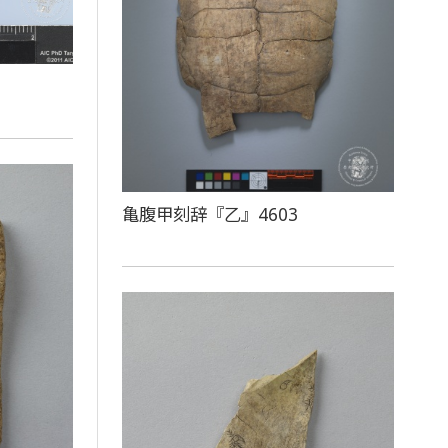
亀腹甲刻辞『乙』4603