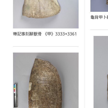
龜背甲卜
帶記事刻辭獸骨 《甲》3333+3361