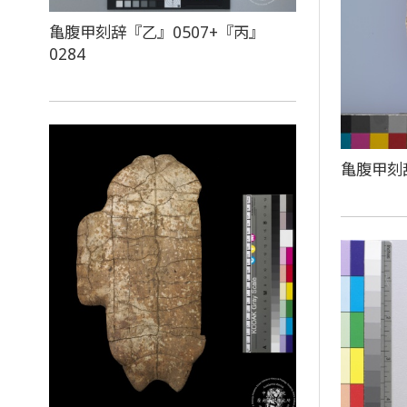
亀腹甲刻辞『乙』0507+『丙』
0284
亀腹甲刻