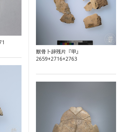
71
獣骨卜辞残片『甲』
2659+2716+2763