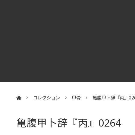
コレクション
甲骨
亀腹甲卜辞『丙』02
:::
亀腹甲卜辞『丙』0264