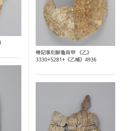
8
帶記事刻辭龜背甲 《乙》
3330+5281+《乙補》4936