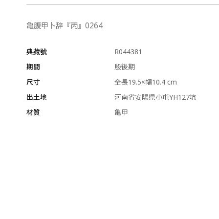
亀腹甲卜辞『丙』0264
典藏號
R044381
期間
殷後期
尺寸
全長19.5×幅10.4 cm
出土地
河南省安陽県小屯YH127坑
材質
亀甲