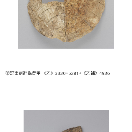
帶記事刻辭龜背甲 《乙》3330+5281+《乙補》4936