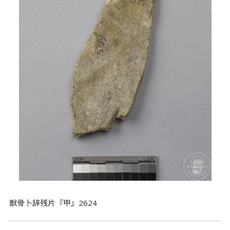
獣骨卜辞残片『甲』2624