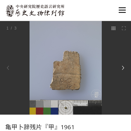
:::
1
/ 3
:::
亀甲卜辞残片『甲』1961