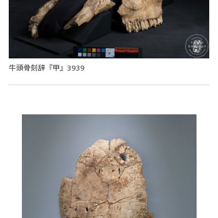
牛頭骨刻辞『甲』3939