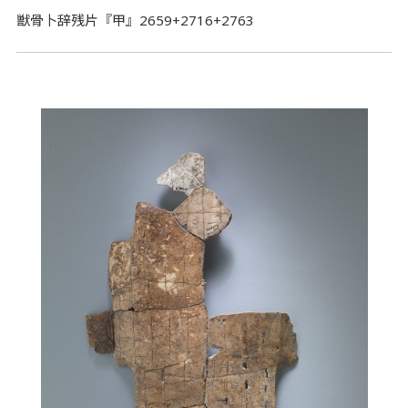
獣骨卜辞残片『甲』2659+2716+2763