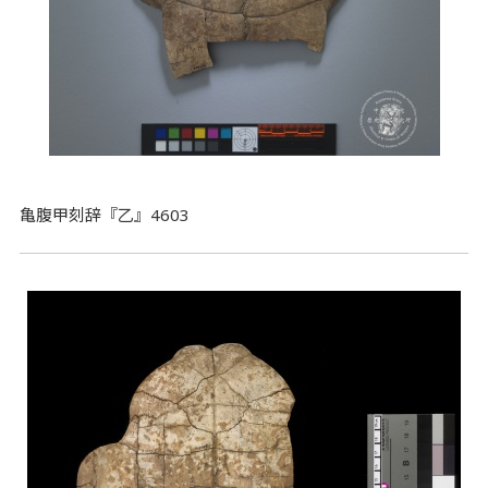
亀腹甲刻辞『乙』4603