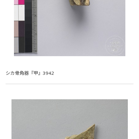
シカ骨角器『甲』3942