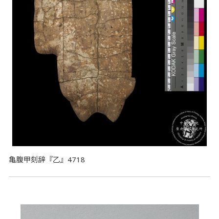
亀腹甲刻辞『乙』4718