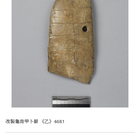
改製龜背甲卜辭 《乙》4681