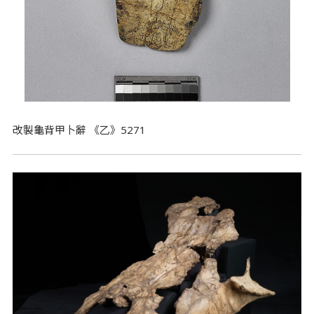
改製龜背甲卜辭 《乙》5271