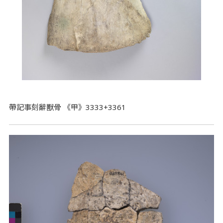
帶記事刻辭獸骨 《甲》3333+3361