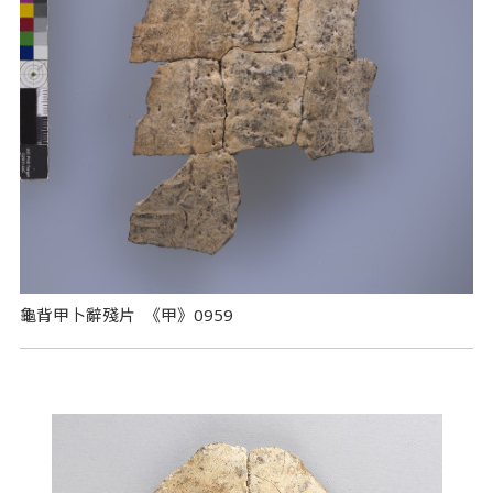
龜背甲卜辭殘片 《甲》0959