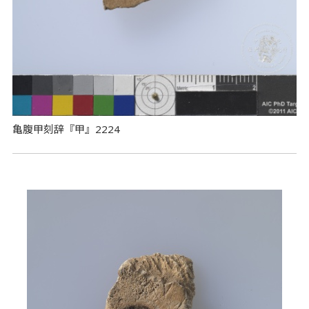
亀腹甲刻辞『甲』2224