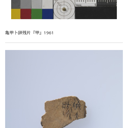
亀甲卜辞残片『甲』1961