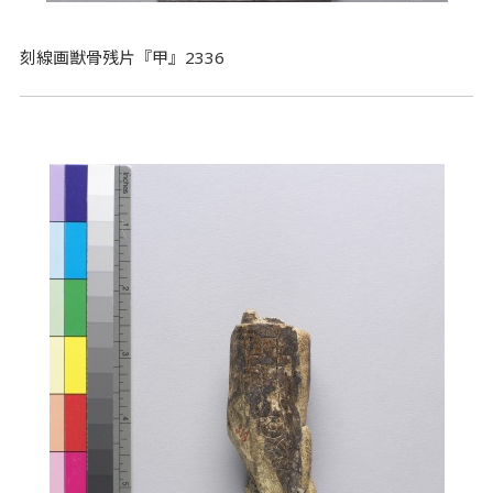
刻線画獣骨残片『甲』2336