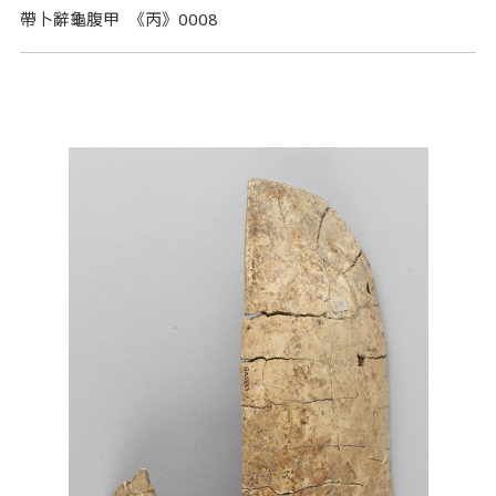
帶卜辭龜腹甲 《丙》0008