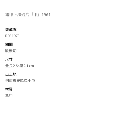
亀甲卜辞残片『甲』1961
典藏號
R031973
期間
殷後期
尺寸
全長2.6×幅2.1 cm
出土地
河南省安陽県小屯
材質
亀甲