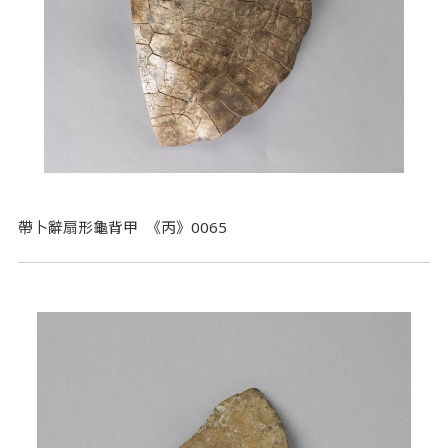
帶卜辭扇形龜背甲 《丙》0065