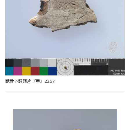
獣骨卜辞残片『甲』2367