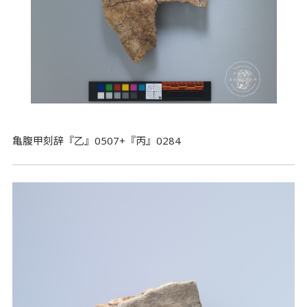
亀腹甲刻辞『乙』0507+『丙』0284