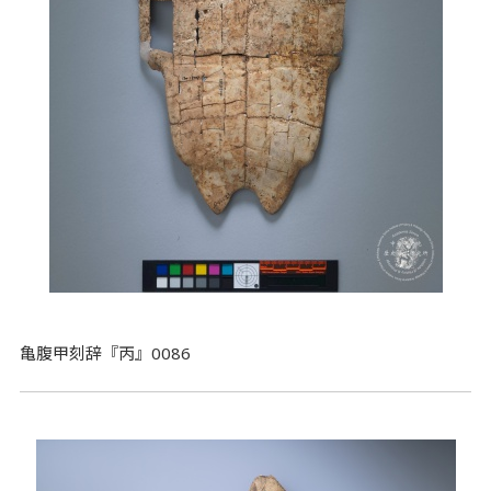
亀腹甲刻辞『丙』0086