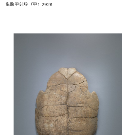
亀腹甲刻辞『甲』2928