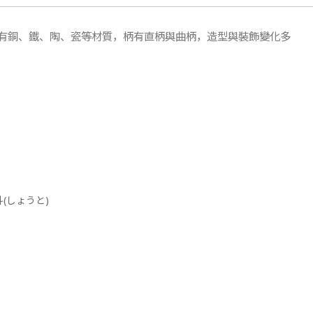
有銅、鐵、陶、瓷等材質，柄有直柄與曲柄，造型與裝飾變化多
(しょうと)