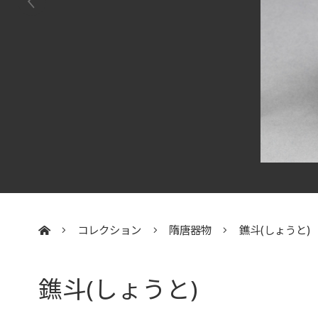
コレクション
隋唐器物
鐎斗(しょうと)
:::
鐎斗(しょうと)