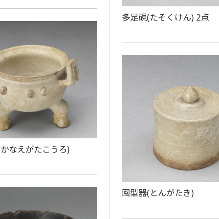
多足硯(たそくけん) 2点
(かなえがたこうろ)
囤型器(とんがたき)