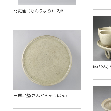
門吏俑（もんりよう） 2点
碗(わん) 
三環足盤(さんかんそくばん)