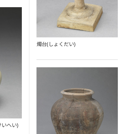
燭台(しょくだい)
けいへい)