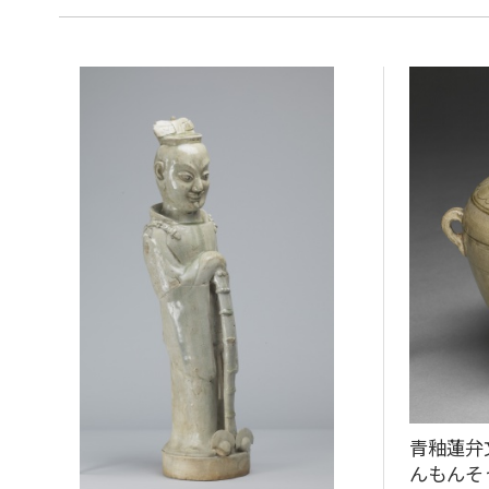
青釉蓮弁
んもんそ