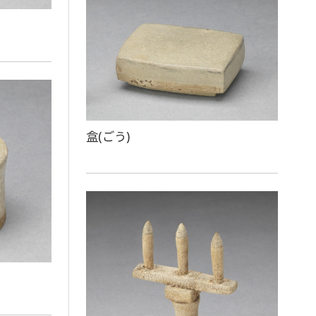
盒(ごう)