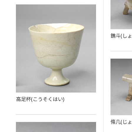
鐎斗(しょ
高足杯(こうそくはい)
條几(じょ