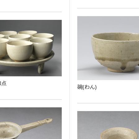
8点
碗(わん)