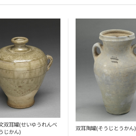
文双耳罐(せいゆうれんべ
双耳陶罐(そうじとうかん)
うじかん)