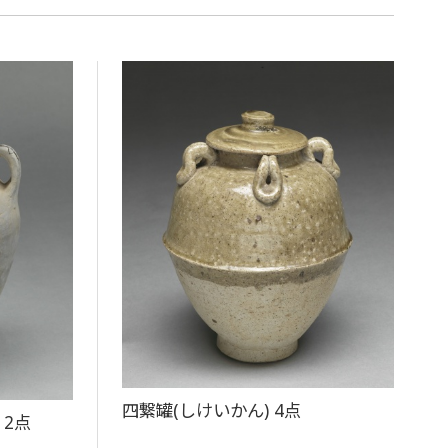
四繋罐(しけいかん) 4点
 2点