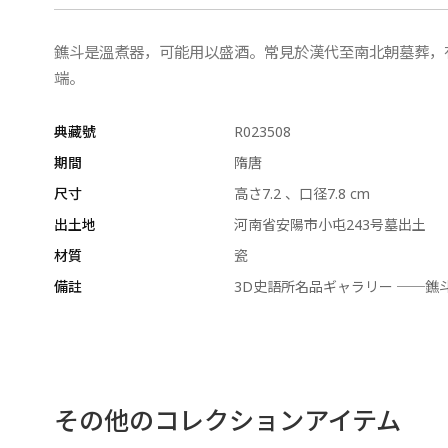
鐎斗是溫煮器，可能用以盛酒。常見於漢代至南北朝墓葬，
端。
典藏號
R023508
期間
隋唐
尺寸
高さ7.2 、口径7.8 cm
出土地
河南省安陽市小屯243号墓出土
材質
瓷
備註
3D史語所名品ギャラリー ──鐎斗
その他のコレクションアイテム