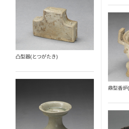
凸型器(とつがたき)
鼎型香炉