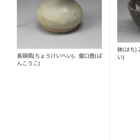
鉢(はち)
長頸瓶(ちょうけいへい)、盤口壺(ば
い)
んこうこ)