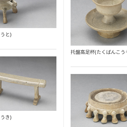
うと)
托盤高足杯(たくばんこう
うき)