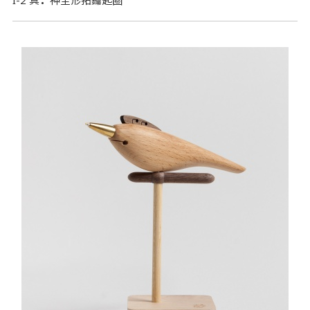
I-2 真
．
神全形拓鑰匙圈