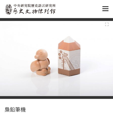
:::
:::
梟鉛筆機