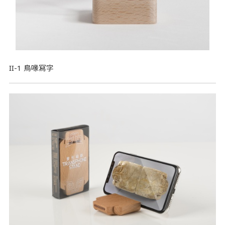
II-1 鳥喙寫字