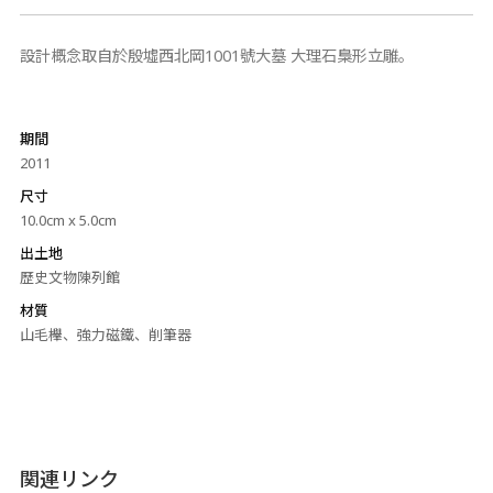
設計概念取自於殷墟西北岡1001號大墓 大理石梟形立雕。
期間
2011
尺寸
10.0cm x 5.0cm
出土地
歷史文物陳列館
材質
山毛櫸、強力磁鐵、削筆器
関連リンク