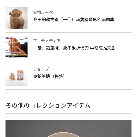
文物ルーペ
商王的動物園（一○）兩隻國寶級的貓頭鷹
マルチメディア
「梟」鉛筆機、象不象拆信刀 中研院推文創
ショップ
梟鉛筆機（售罄）
その他のコレクションアイテム