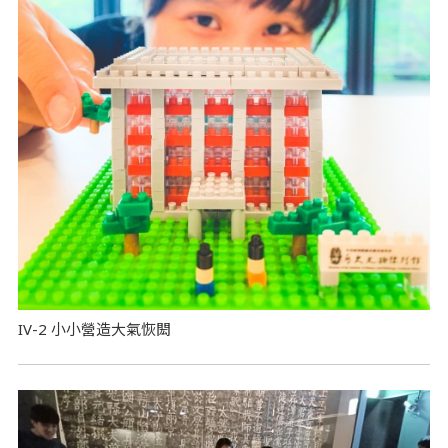
IV-2 小小營造大氣恢閎