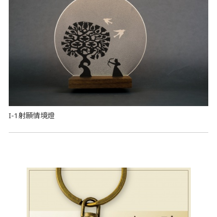
I-1射願情境燈