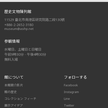
:::
歷史文物陳列館
11529 臺北市南港區研究院路二段130號
+886-2-2652-3180
museum@asihp.net
参観情報
水曜日、土曜日と日曜日
午前9時30分 - 午後4時30分
無料入場
館について
フォローする
本館簡介影片
Facebook
館の歴史
Instagram
コレクション フィーチ
Line
展示アイデア
Twitter