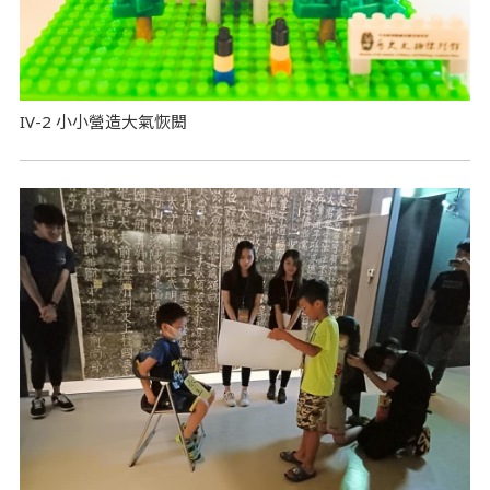
IV-2 小小營造大氣恢閎