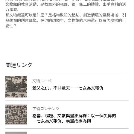
文物館的教育活動，是教室外的視野、獨一無二的體驗、出乎意料的活
力激發。
那文物館還可以是什麼？是格物致知的起點、創造情境的展覽場域、引
發想像的創意匯聚。在你的想像中，文物館的未來還可以有怎麼樣的可
能性？
関連リンク
文物ルーペ
殺父之仇，不共戴天──七女為父報仇
学習コンテンツ
格套、榜題、文獻與畫象解釋：以一個失傳的
「七女為父報仇」漢畫故事為例