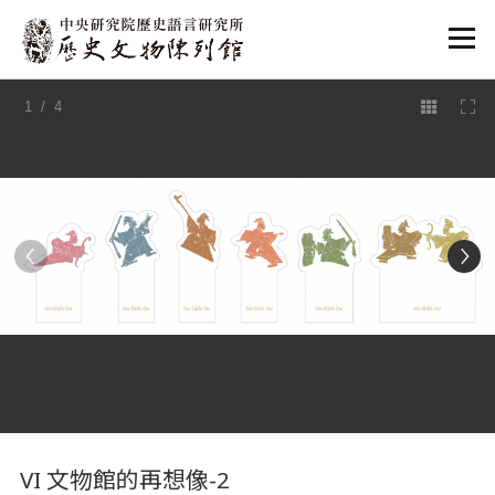
:::
1
/ 4
:::
VI 文物館的再想像-2