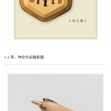
I-2 真
．
神全形拓鑰匙圈