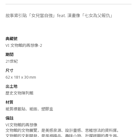
故事索引貼「女兒當自強」feat. 漢畫像「七女為父報仇」
典藏號
VI 文物館的再想像-2
期間
21世紀
尺寸
62 x 181 x 30 mm
出土地
歷史文物陳列館
材質
紙質標籤貼、紙版、塑膠盒
備註
VI文物館的再想像
文物館的文物展覽，是美感泉源、設計靈感、思維想法的資料庫。
文物館的文創開發，是風格精品、趣味小物、社媒哏圖的產生器。