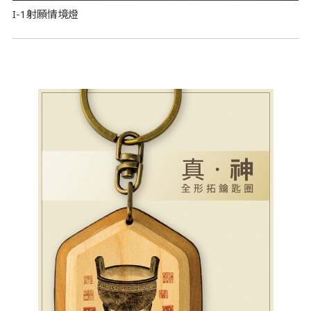
I-1射願情境燈