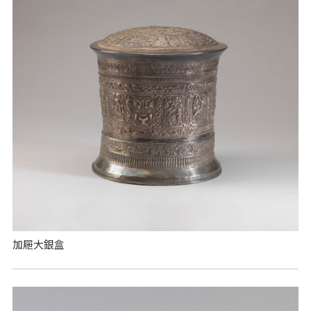
加屜大銀盒