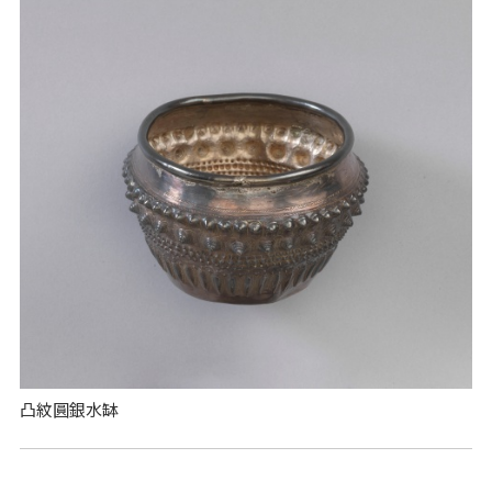
凸紋圓銀水缽