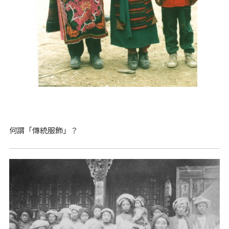
何謂「傳統服飾」？