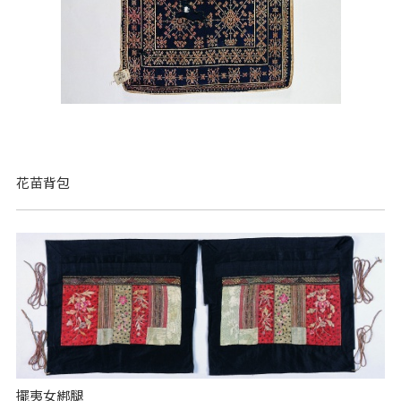
花苗背包
擺夷女綁腿