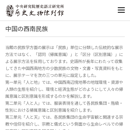
:::
:::
中国の西南民族
当館の民族学方面の展示は「民族」単位に分類した伝統的な展示
方法ではなく、「認同（帰属意識）」と「区分（区別意識）」に
よる展示方法を採用しております。史語所が長年にわたって収集
してきた中国西南地方の少数民族の文物・文書・写真資料をもと
に、展示テーマを次の三つの単元に設定しました。
第一単元「人と地」では、中国西南辺境地帯の地理環境・資源や
人類の生態を紹介し、環境と経済生態がどのようにして人々の帰
属意識と区別意識を形成するのかを解説します。
第二単元「人と人」では、服装表現を通して各民族集団・階級・
性別における帰属意識と区別意識を紹介します。
第三単元「人と天」では、各民族集団の生命宇宙観と関連する宗
教や信仰を紹介し、宗教と儀式という側面から生命レベルでの帰