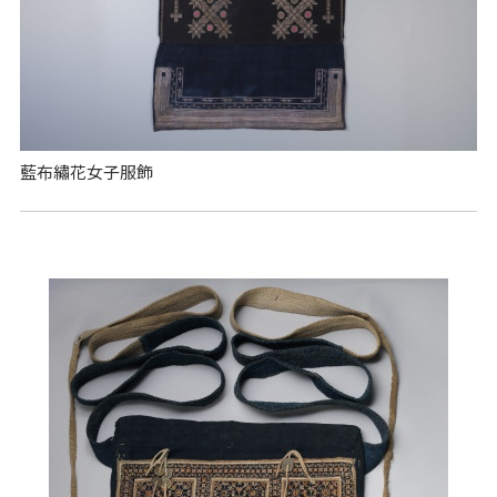
藍布繡花女子服飾