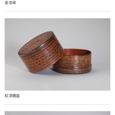
金漆傘
紅漆圓盒