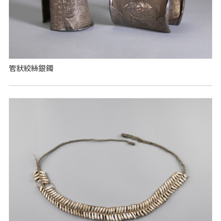
管狀絞絲銀鐲