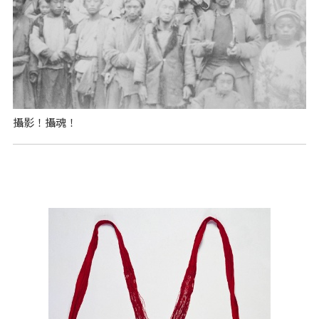
攝影！攝魂！