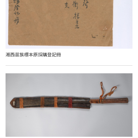
湘西苗族標本原採購登記冊