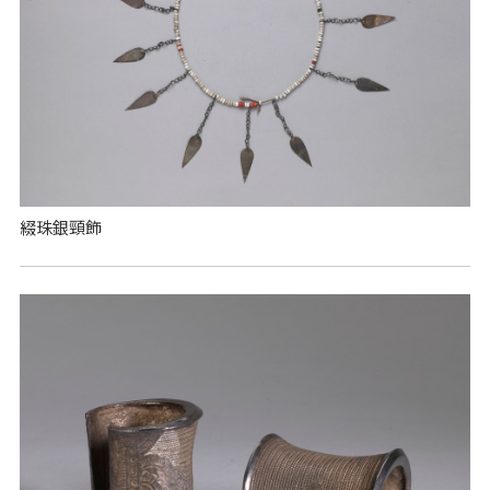
綴珠銀頸飾