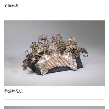
竹編魚斗
飾銀片花梳