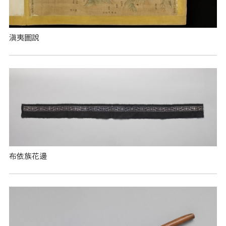
滇夷圖說
布依族花邊