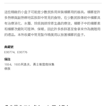
這些精緻的小盒子可能是少數民族用來裝檳榔用的器具。檳榔是許
多熱帶與副熱帶地區族群中常見的食物，在少數民族傳統中檳榔具
有治療消化、水腫、除痰與排除寄生蟲的療效，檳榔子中的檳榔素
和檳榔次鹼則可提神、保暖，因此許多族群甚至會拿來作為餽贈用
的禮品。本所收藏中常見製作精美用以放置檳榔的盒子。
典藏號
E00774、E00776
備註
1934、1935芮逸夫、勇士衡雲南採集
傣族