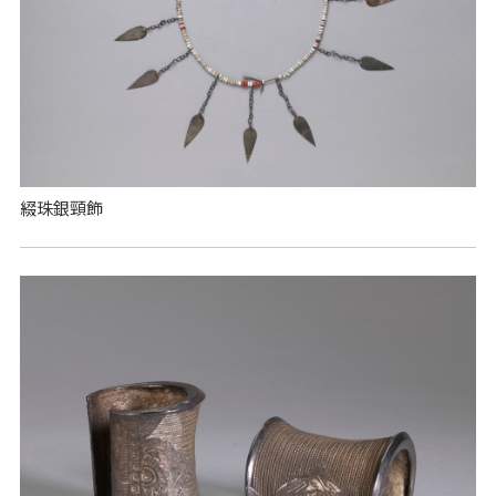
綴珠銀頸飾