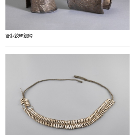
管狀絞絲銀鐲