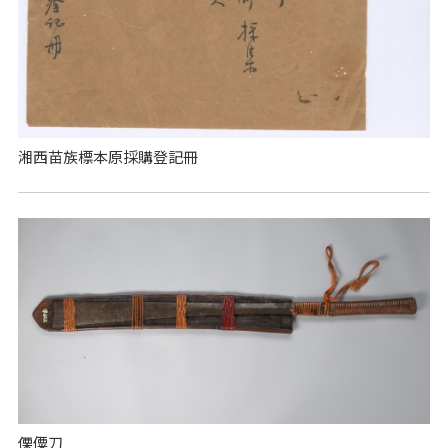
湘西苗族標本原採購登記冊
傈僳刀