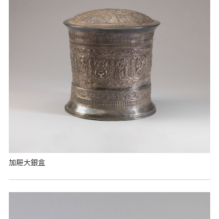
加屜大銀盒