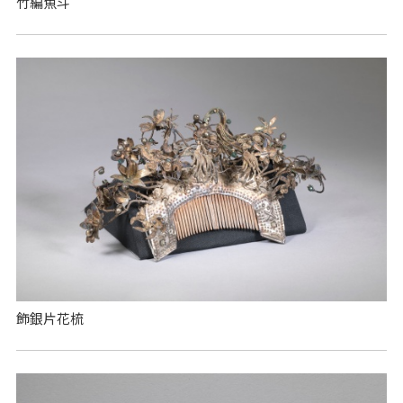
竹編魚斗
飾銀片花梳