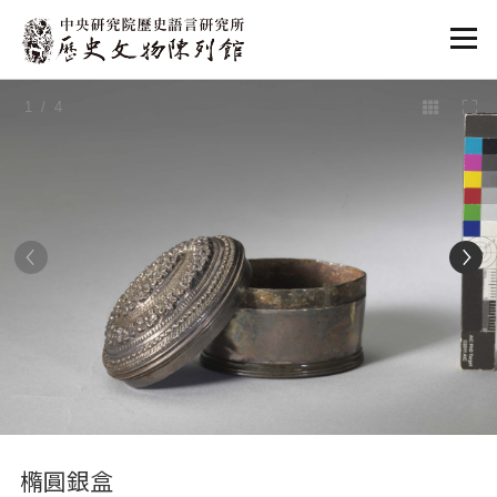
:::
1
/ 4
:::
橢圓銀盒