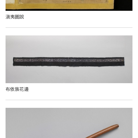
滇夷圖說
布依族花邊