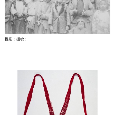
攝影！攝魂！