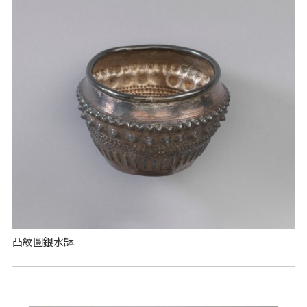
凸紋圓銀水缽