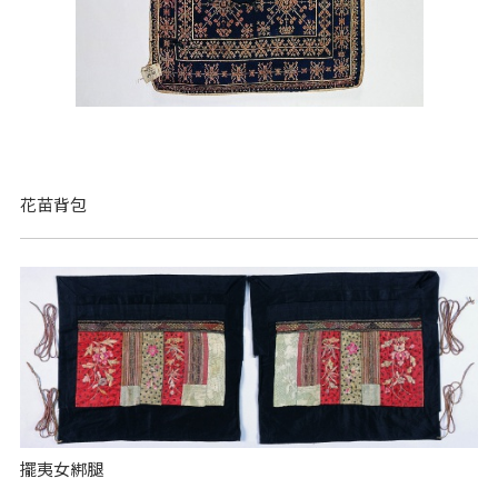
花苗背包
擺夷女綁腿