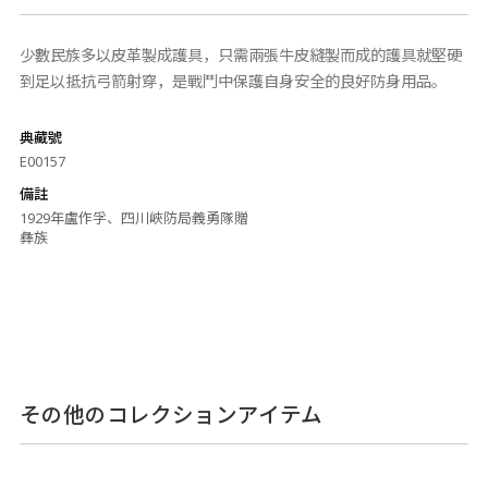
少數民族多以皮革製成護具，只需兩張牛皮縫製而成的護具就堅硬
到足以抵抗弓箭射穿，是戰鬥中保護自身安全的良好防身用品。
典藏號
E00157
備註
1929年盧作孚、四川峽防局義勇隊贈
彝族
その他のコレクションアイテム