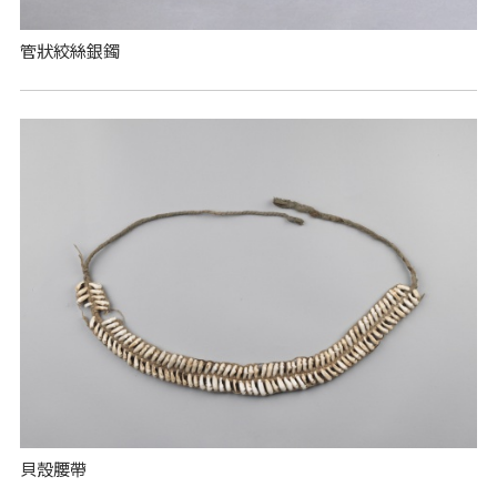
管狀絞絲銀鐲
貝殼腰帶