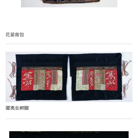
花苗背包
擺夷女綁腿