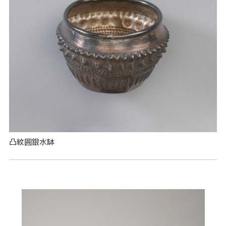
凸紋圓銀水缽