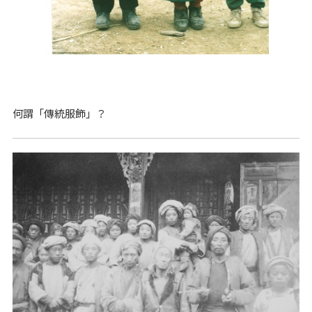
何謂「傳統服飾」？