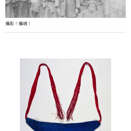
攝影！攝魂！