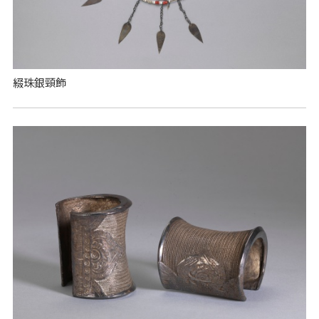
綴珠銀頸飾