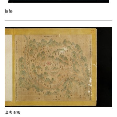
銀飾
滇夷圖說