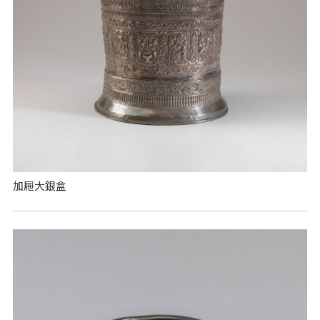
加屜大銀盒