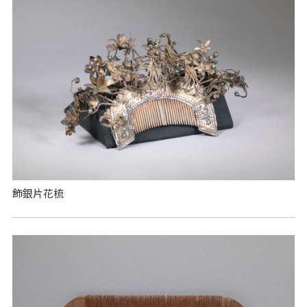
飾銀片花梳