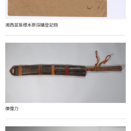
湘西苗族標本原採購登記冊
傈僳刀