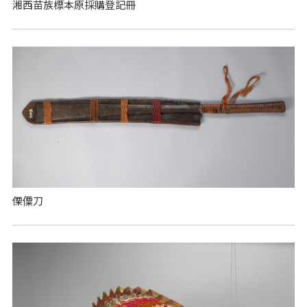
湘西苗族標本原採購登記冊
傈僳刀