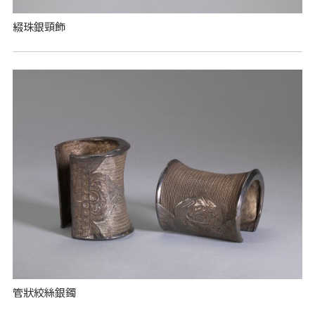
綴珠銀頸飾
管狀絞絲銀鐲