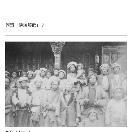
何謂「傳統服飾」？