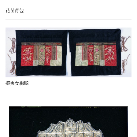
花苗背包
擺夷女綁腿