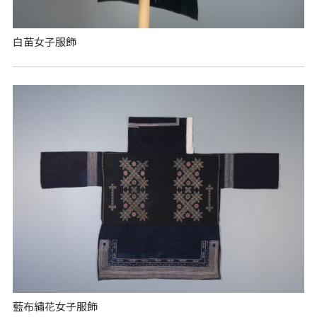
白苗女子服飾
藍布繡花女子服飾