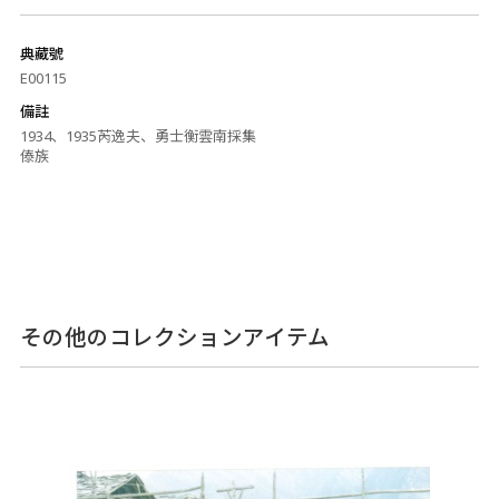
典藏號
E00115
備註
1934、1935芮逸夫、勇士衡雲南採集
傣族
その他のコレクションアイテム