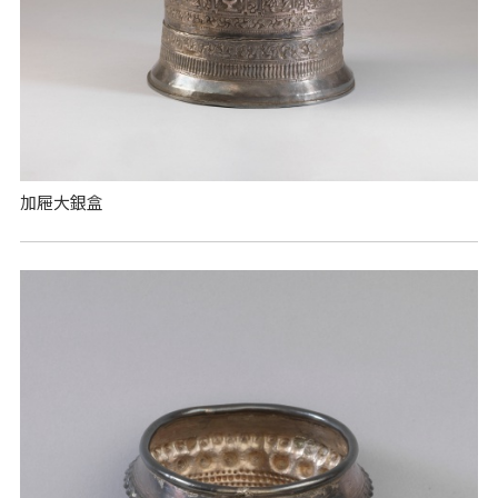
加屜大銀盒