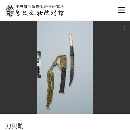
:::
:::
刀與鞘