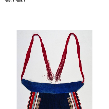
攝影！攝魂！