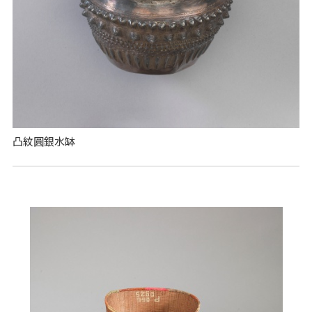
凸紋圓銀水缽