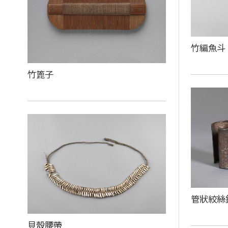
竹編魚斗
竹篦子
管狀絞絲
貝殼腰帶