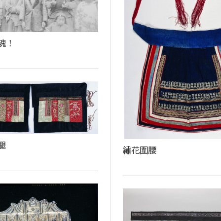
魂！
腿
繡花圍腰