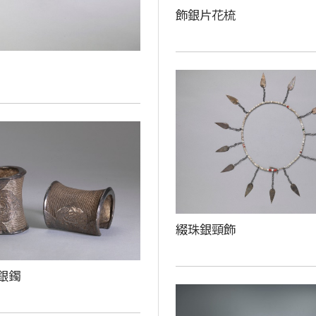
飾銀片花梳
綴珠銀頸飾
銀鐲