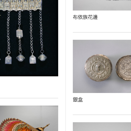
布依族花邊
銀盒