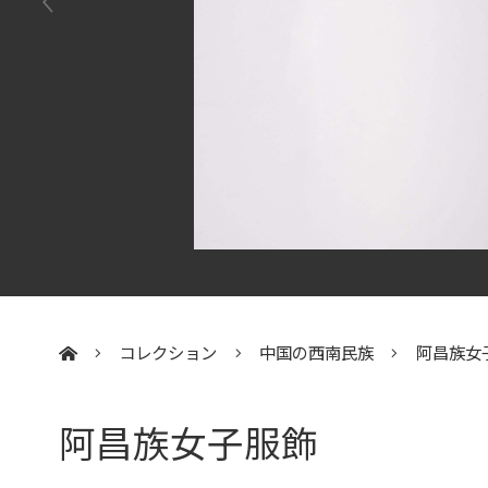
コレクション
中国の西南民族
阿昌族女
:::
阿昌族女子服飾