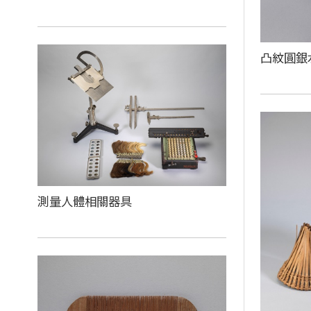
凸紋圓銀
測量人體相關器具