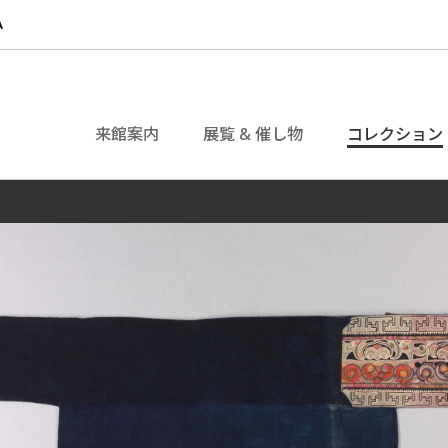
来館案内
展覧 & 催し物
コレクション