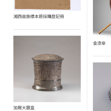
湘西苗族標本原採購登記冊
金漆傘
加屜大銀盒