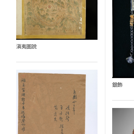
滇夷圖說
銀飾