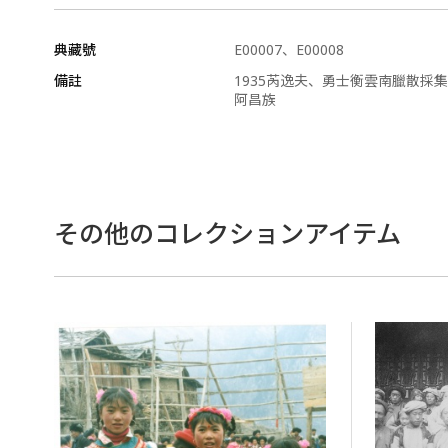
典藏號
E00007、E00008
備註
1935芮逸夫、勇士衡雲南臘散採集
阿昌族
その他のコレクションアイテム