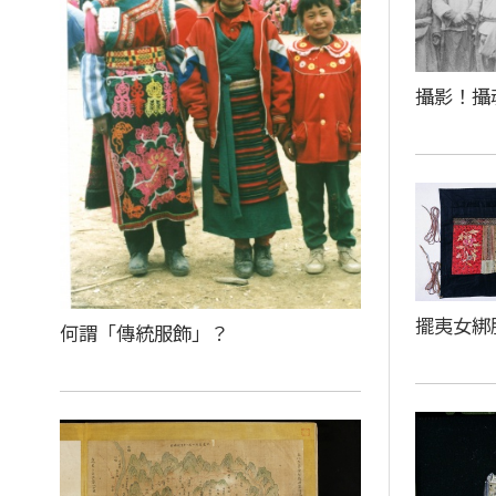
攝影！攝
擺夷女綁
何謂「傳統服飾」？