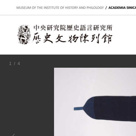
:::
1
/ 4