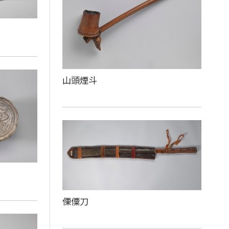
山頭煙斗
傈僳刀