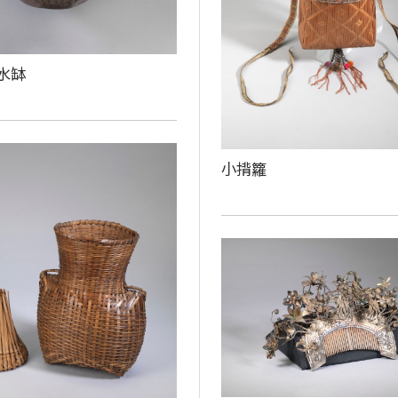
水缽
小揹籮