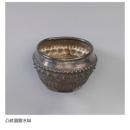
凸紋圓銀水缽