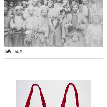
攝影！攝魂！