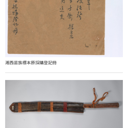
湘西苗族標本原採購登記冊