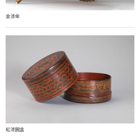
金漆傘
紅漆圓盒