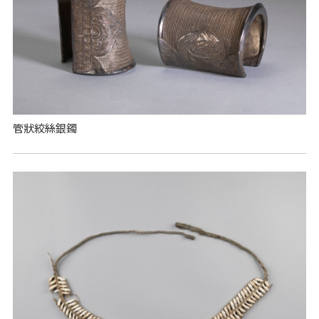
管狀絞絲銀鐲