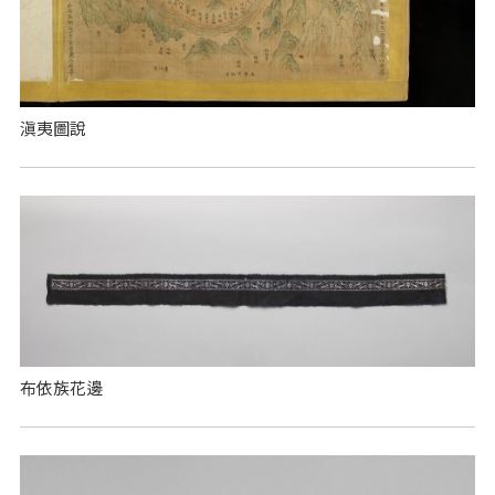
滇夷圖說
布依族花邊