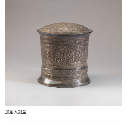
加屜大銀盒