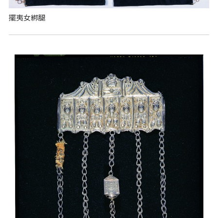
擺夷女綁腿