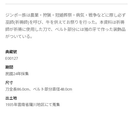
ジンポー族は農業・狩猟・冠婚葬祭・病気・戦争などに際し必ず
巫師(祈祷師)を呼び、牛を供えてお祭りを行った。本資料は祈祷
師が祈祷に使用した刀で、ベルト部分には猪の牙で作った装飾品
がついている。
典藏號
E00127
期間
民國24年採集
尺寸
刀全長86.0cm、ベルト部分直径48.0cm
出土地
1935年雲南省隴川地区にて蒐集