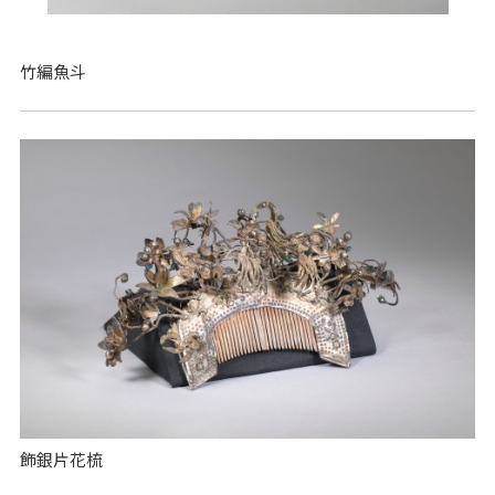
竹編魚斗
飾銀片花梳