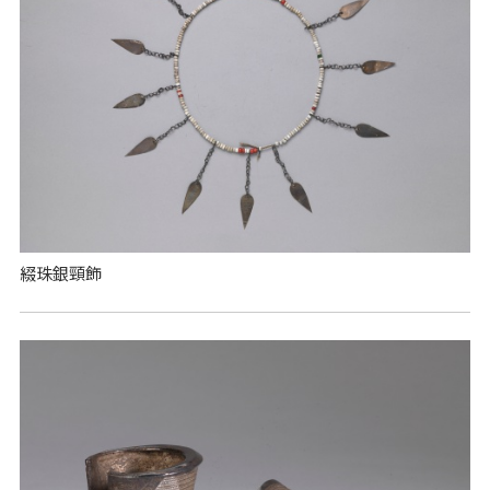
綴珠銀頸飾