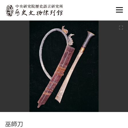
:::
:::
巫師刀