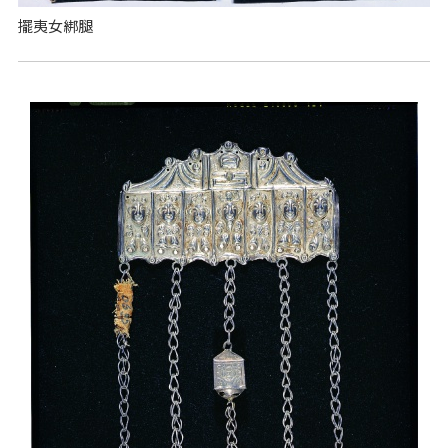
擺夷女綁腿