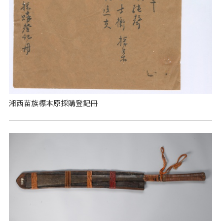
湘西苗族標本原採購登記冊