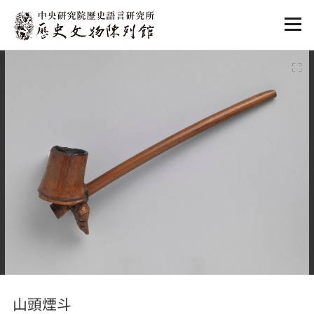
:::
:::
山頭煙斗