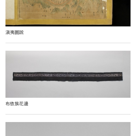
滇夷圖說
布依族花邊