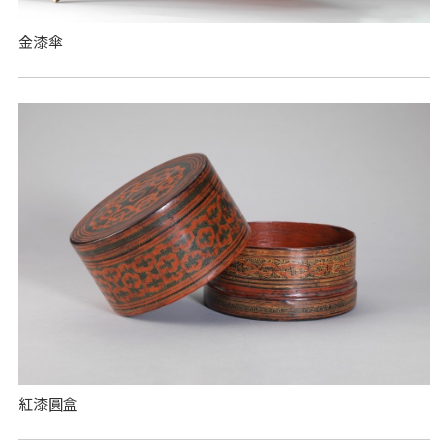
金漆傘
紅漆圓盒