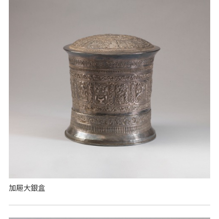
加屜大銀盒