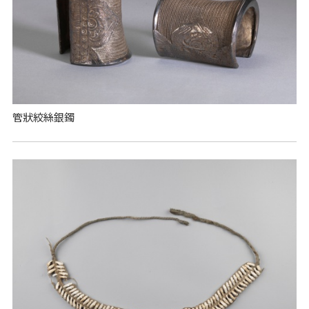
管狀絞絲銀鐲