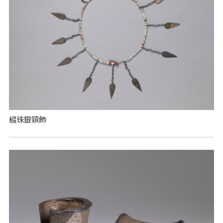
綴珠銀頸飾