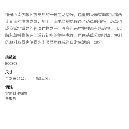
煙是西南少數民族常見的一種生活嗜好，適量的吸煙有助於抵擋西
南潮濕的瘴癘之氣，加上西南地區的氣候適合菸草的種植，菸草也
成為當地重要的經濟作物之一。許多西南村寨裡都有烤菸樓，可以
將菸草採收後在此進行初步的烘烤處理，再由菸草公司收購。便利
的原料取得也使得許多吸煙用品成為日常生活的一部分。
典藏號
E00808
尺寸
全器長21公分，斗高3公分。
備註
雲南蚌龍採集
景頗族