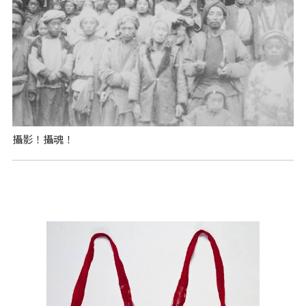
攝影！攝魂！