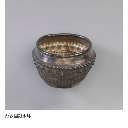
凸紋圓銀水缽