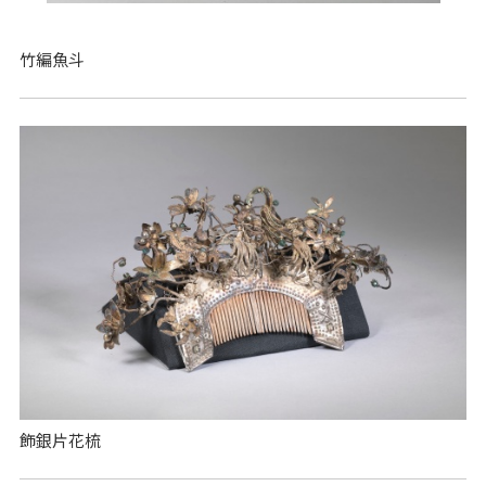
竹編魚斗
飾銀片花梳