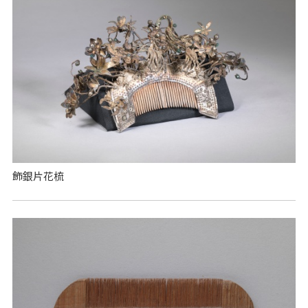
飾銀片花梳