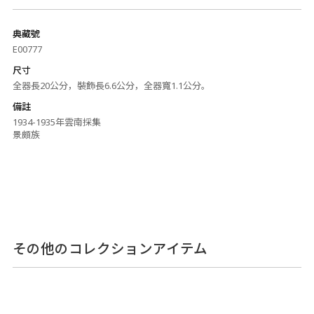
典藏號
E00777
尺寸
全器長20公分，裝飾長6.6公分，全器寬1.1公分。
備註
1934-1935年雲南採集
景頗族
その他のコレクションアイテム