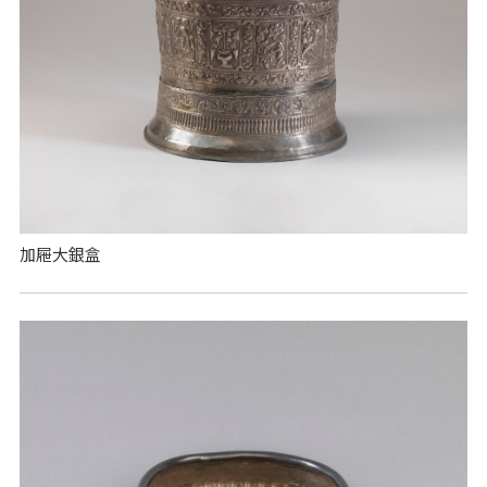
加屜大銀盒