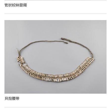
管狀絞絲銀鐲
貝殼腰帶