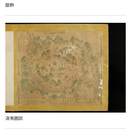
銀飾
滇夷圖說