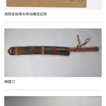
湘西苗族標本原採購登記冊
傈僳刀