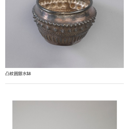
凸紋圓銀水缽