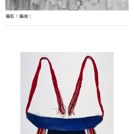
攝影！攝魂！