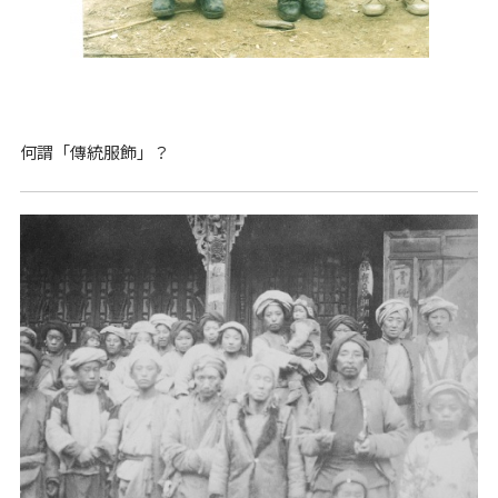
何謂「傳統服飾」？