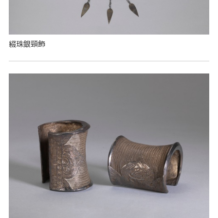
綴珠銀頸飾