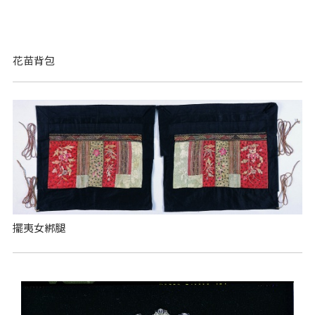
花苗背包
擺夷女綁腿