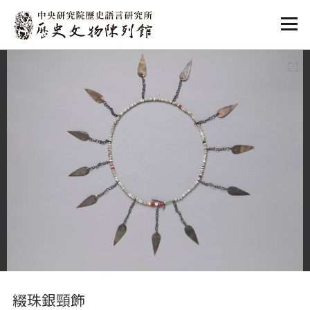
:::
:::
綴珠銀頸飾