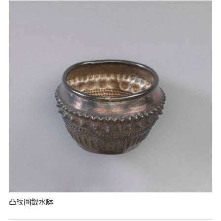
凸紋圓銀水缽