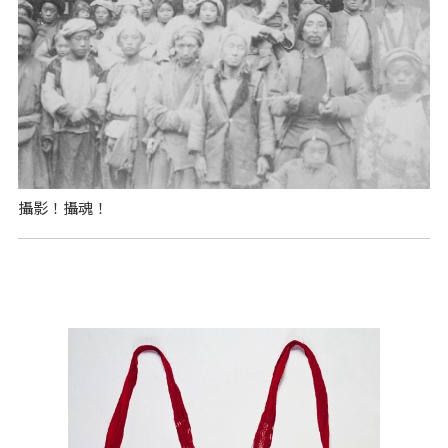
攝影！攝魂！