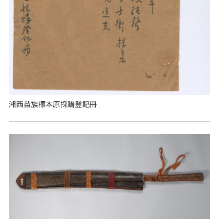
湘西苗族標本原採購登記冊