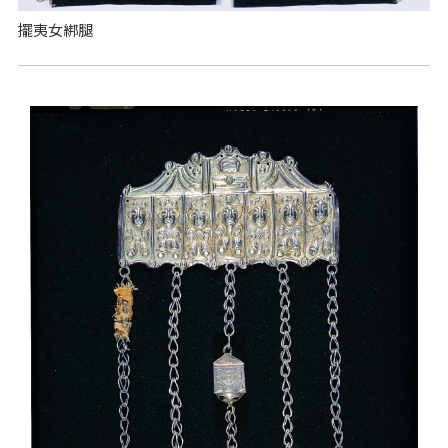
擺夷女綁腿