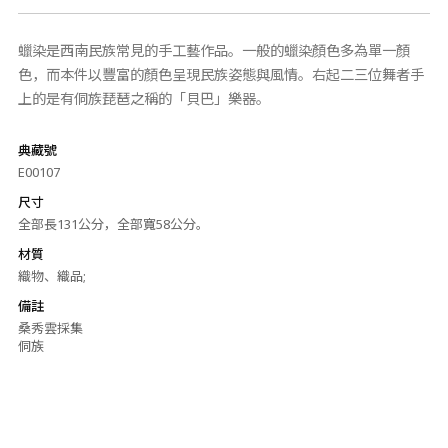
蠟染是西南民族常見的手工藝作品。一般的蠟染顏色多為單一顏
色，而本件以豐富的顏色呈現民族姿態與風情。右起二三位舞者手
上的是有侗族琵琶之稱的「貝巴」樂器。
典藏號
E00107
尺寸
全部長131公分，全部寬58公分。
材質
織物、織品;
備註
桑秀雲採集
侗族