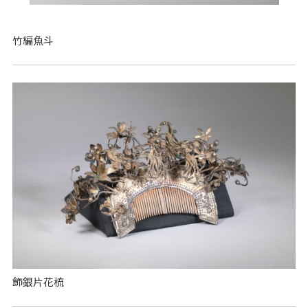
竹編魚斗
飾銀片花梳