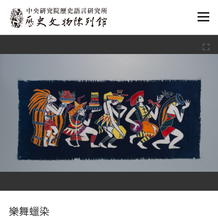
:::
:::
樂舞蠟染