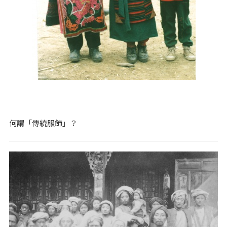
何謂「傳統服飾」？