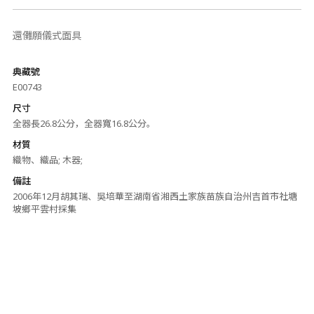
還儺願儀式面具
典藏號
E00743
尺寸
全器長26.8公分，全器寬16.8公分。
材質
織物、織品; 木器;
備註
2006年12月胡其瑞、吳培華至湖南省湘西土家族苗族自治州吉首市社塘
坡鄉平雲村採集