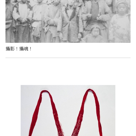
攝影！攝魂！