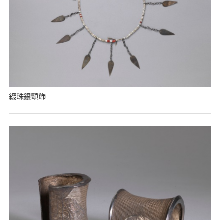
綴珠銀頸飾