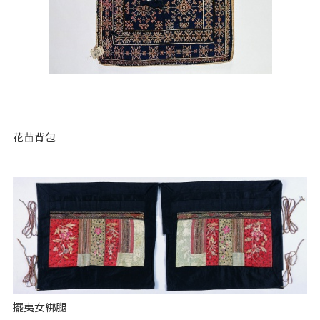
花苗背包
擺夷女綁腿