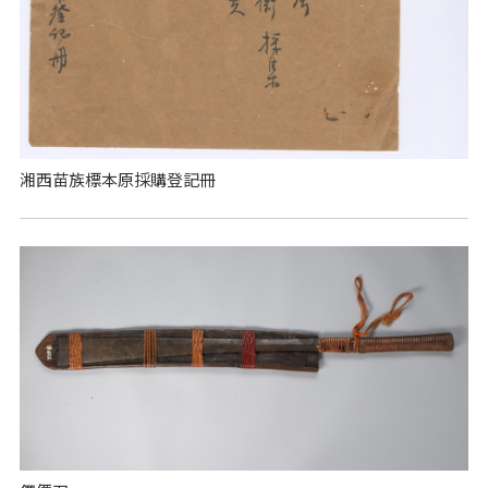
湘西苗族標本原採購登記冊