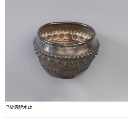
凸紋圓銀水缽