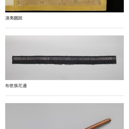
滇夷圖說
布依族花邊