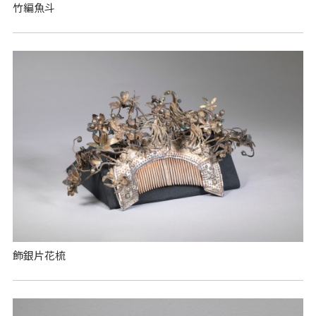
竹編魚斗
飾銀片花梳