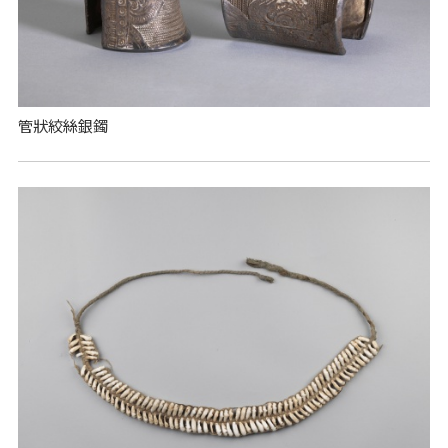
管狀絞絲銀鐲