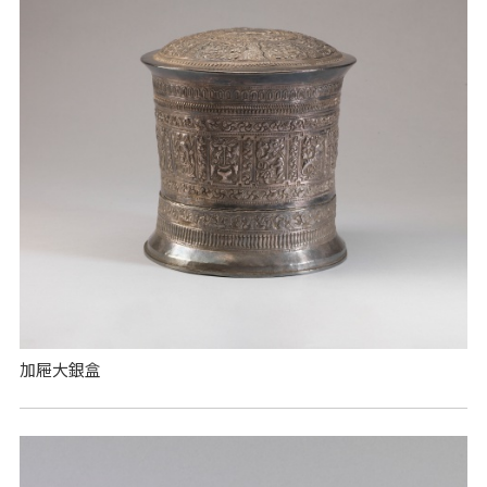
加屜大銀盒