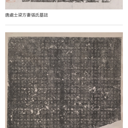
唐處士梁方妻張氏墓誌