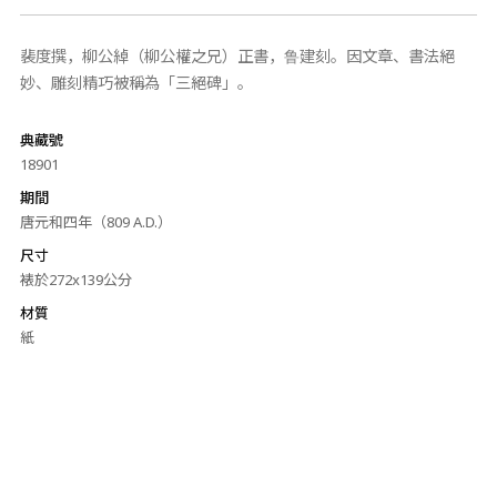
裴度撰，柳公綽（柳公權之兄）正書，鲁建刻。因文章、書法絕
妙、雕刻精巧被稱為「三絕碑」。
典藏號
18901
期間
唐元和四年（809 A.D.）
尺寸
裱於272x139公分
材質
紙