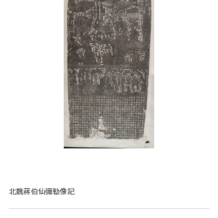
北魏蔣伯仙彌勒像記