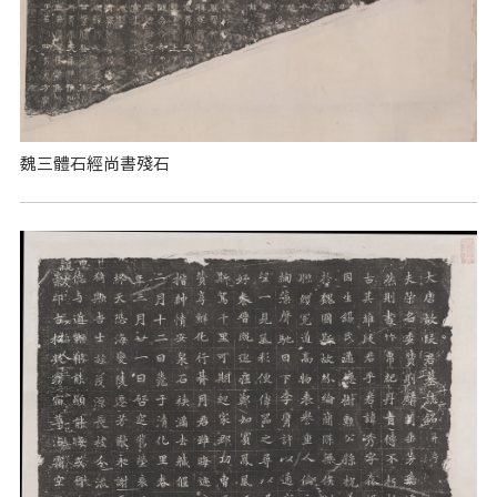
魏三體石經尚書殘石