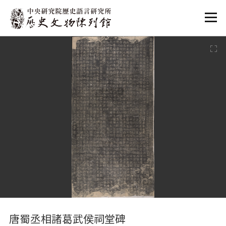
:::
:::
唐蜀丞相諸葛武侯祠堂碑