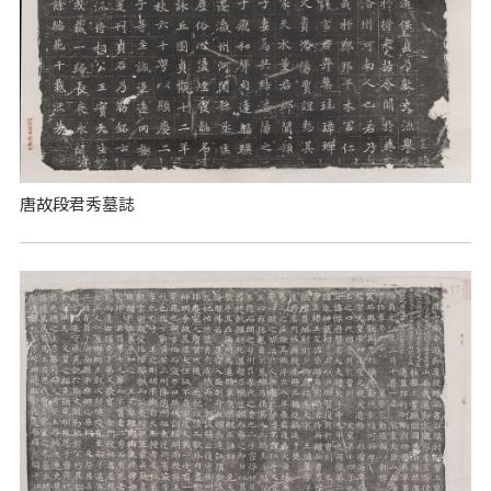
唐故段君秀墓誌