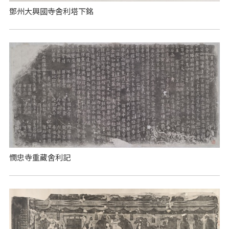
鄧州大興國寺舍利塔下銘
憫忠寺重藏舍利記