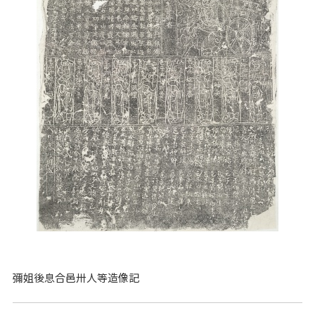
彌姐後息合邑卅人等造像記