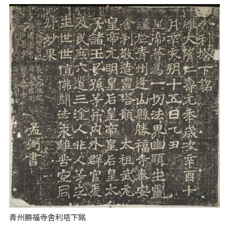
青州勝福寺舍利塔下銘