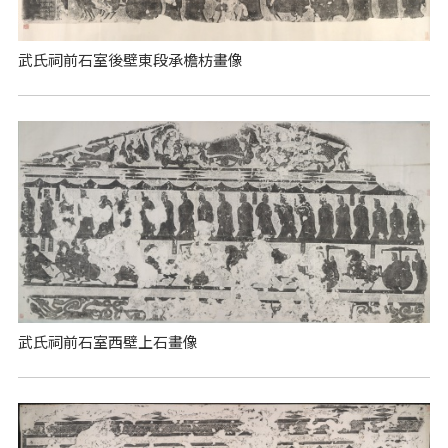
武氏祠前石室後壁東段承檐枋畫像
武氏祠前石室西壁上石畫像