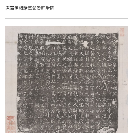
唐蜀丞相諸葛武侯祠堂碑