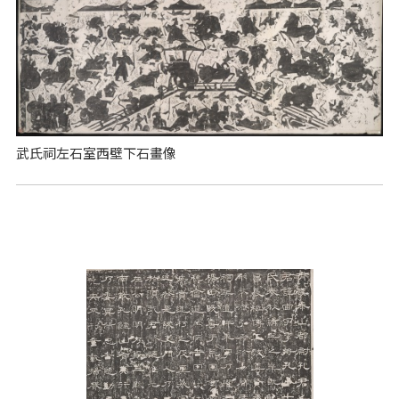
武氏祠左石室西壁下石畫像