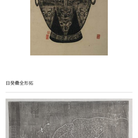
日癸罍全形拓