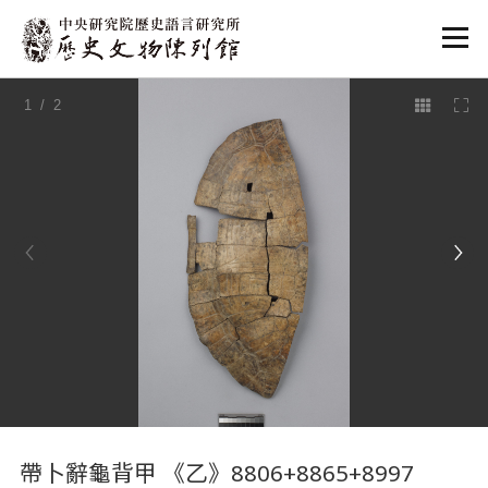
:::
1
/ 2
:::
帶卜辭龜背甲 《乙》8806+8865+8997