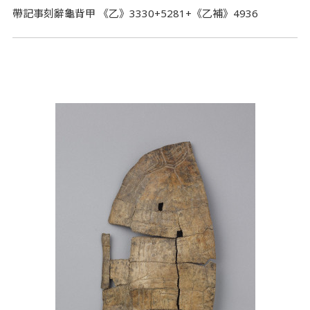
帶記事刻辭龜背甲 《乙》3330+5281+《乙補》4936