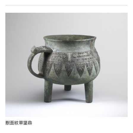
獸面紋單鋬鼎