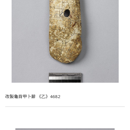
改製龜背甲卜辭 《乙》4682