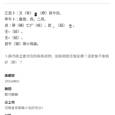
乙丑卜：又（有）
（瘳）目今日。
甲午卜：龍鬯、貝。二月。
貞：帚（婦）亡疒（疾），其
（延）
。
壬
（延）。
壬
（延）。
其午（御）用小母彘。
卜辭內容主要涉及到疾病貞問，如疾病是否會延續？或是會不會病
好（瘳）？
典藏號
ZR044855
期間
商代晚期
出土地
河南省安陽縣小屯灰坑251