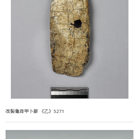
改製龜背甲卜辭 《乙》5271