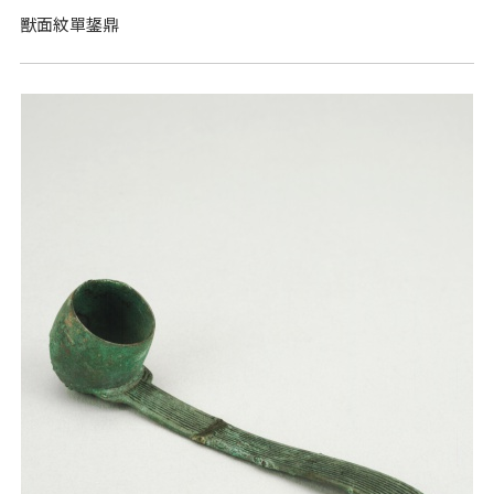
獸面紋單鋬鼎