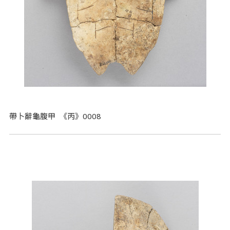
帶卜辭龜腹甲 《丙》0008