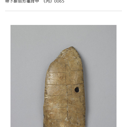
帶卜辭扇形龜背甲 《丙》0065