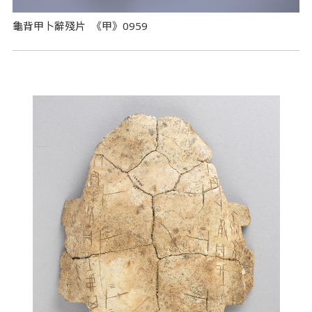
龜背甲卜辭殘片 《甲》0959