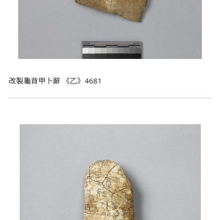
改製龜背甲卜辭 《乙》4681