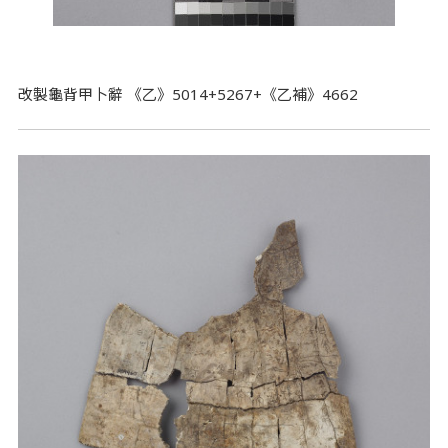
改製龜背甲卜辭 《乙》5014+5267+《乙補》4662