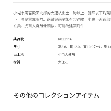
小屯宗廟宮殿區北部的大連坑出土，胸以上、腳踝以下均殘
下，將腿緊靠胸前。兩臂與兩腿飾有勾連紋，小腹下近蹊部位
立梟、虎首人身雕像類似，可能為建築附件
典藏號
R022116
尺寸
高8.6、長12.0、寬10.0公分，重1
出土地
小屯大連坑
材質
大理石
その他のコレクションアイテム