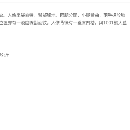
缺。人像坐姿奇特，臀部觸地，兩腿分開，小腿彎曲，兩手握於膝
置亦有一淺陰線獸面紋。人像背後有一垂直凹槽，與1001號大墓
.6公斤