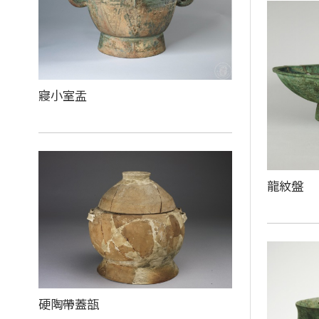
寢小室盂
龍紋盤
硬陶帶蓋瓿