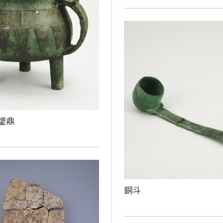
鋬鼎
銅斗