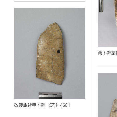
帶卜辭扇
改製龜背甲卜辭 《乙》4681