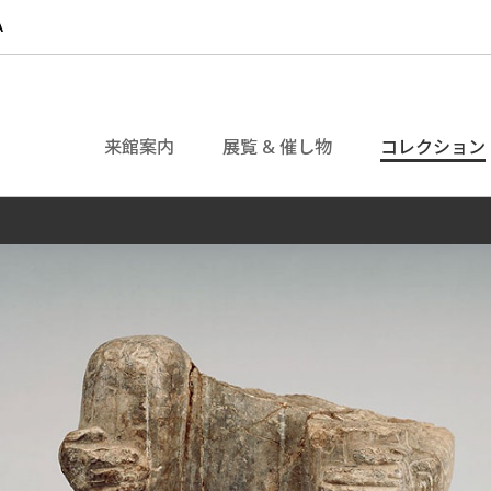
来館案内
展覧 & 催し物
コレクション