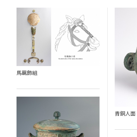
馬羈飾組
青銅人面