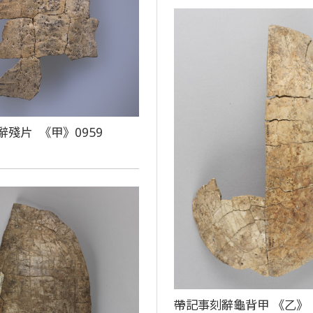
辭殘片 《甲》0959
帶記事刻辭龜背甲 《乙》