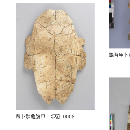
龜背甲卜
帶卜辭龜腹甲 《丙》0008