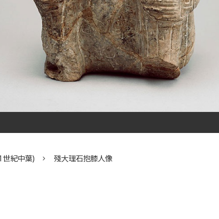
1世紀中葉)
殘大理石抱膝人像