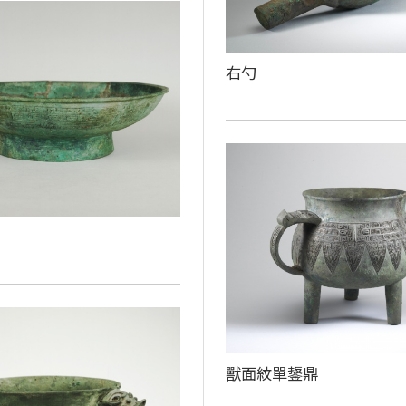
右勺
獸面紋單鋬鼎