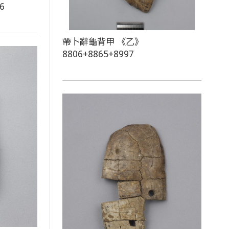
6
帶卜辭龜背甲 《乙》
8806+8865+8997