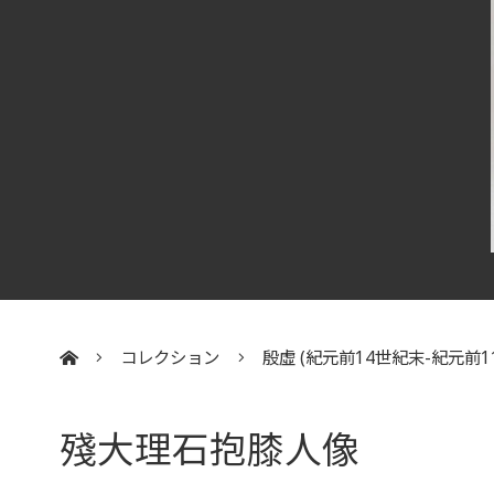
コレクション
殷虛 (紀元前14世紀末-紀元前1
:::
殘大理石抱膝人像