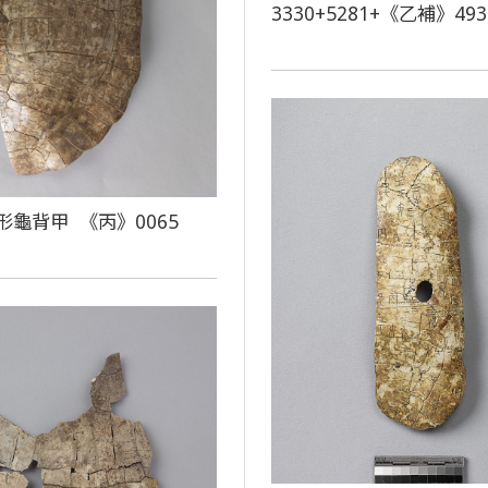
3330+5281+《乙補》493
形龜背甲 《丙》0065