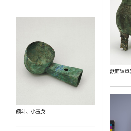
獸面紋單
銅斗、小玉戈