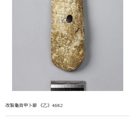
改製龜背甲卜辭 《乙》4682