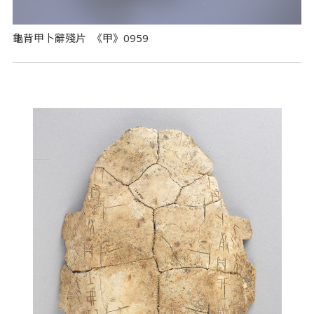
龜背甲卜辭殘片 《甲》0959