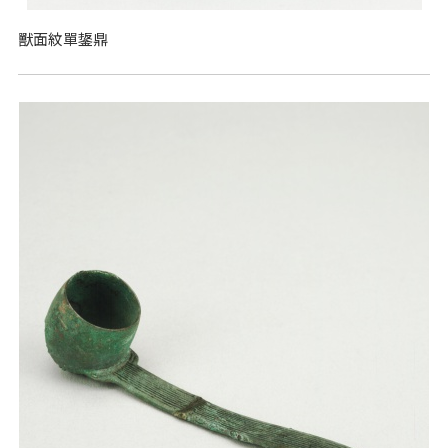
獸面紋單鋬鼎