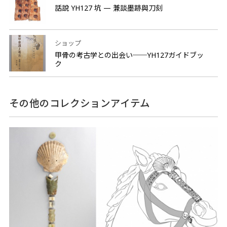
話說 YH127 坑 — 兼談墨跡與刀刻
ショップ
甲骨の考古学との出会い──YH127ガイドブッ
ク
その他のコレクションアイテム