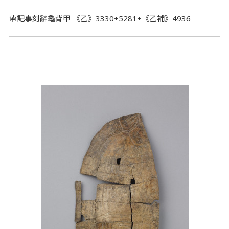
帶記事刻辭龜背甲 《乙》3330+5281+《乙補》4936