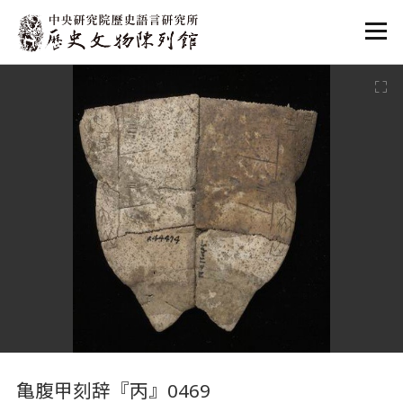
:::
:::
亀腹甲刻辞『丙』0469