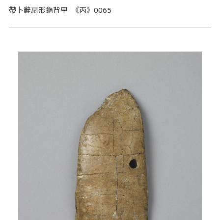
帶卜辭扇形龜背甲 《丙》0065