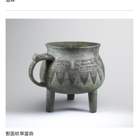
獸面紋單鋬鼎