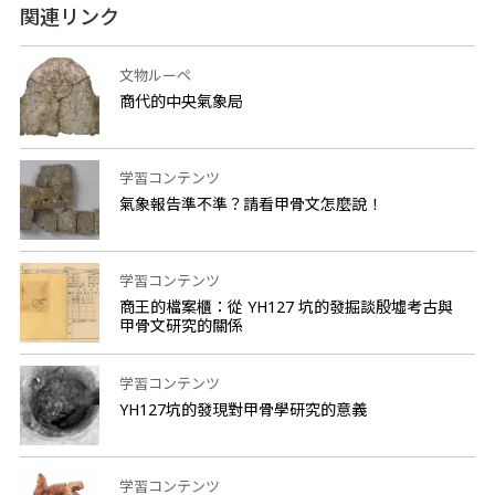
関連リンク
文物ルーペ
商代的中央氣象局
学習コンテンツ
氣象報告準不準？請看甲骨文怎麼說！
学習コンテンツ
商王的檔案櫃：從 YH127 坑的發掘談殷墟考古與
甲骨文研究的關係
学習コンテンツ
YH127坑的發現對甲骨學研究的意義
学習コンテンツ