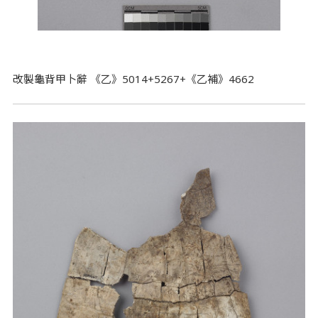
改製龜背甲卜辭 《乙》5014+5267+《乙補》4662