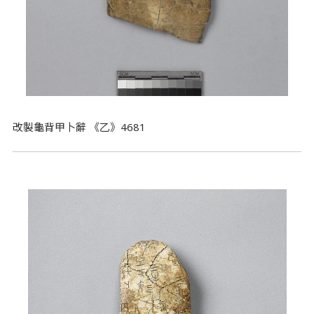
改製龜背甲卜辭 《乙》4681