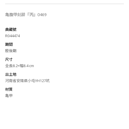
亀腹甲刻辞『丙』0469
典藏號
R044474
期間
殷後期
尺寸
全長8.2×幅8.4 cm
出土地
河南省安陽県小屯YH127坑
材質
亀甲