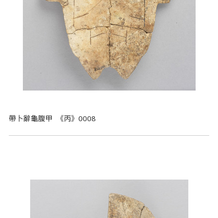
帶卜辭龜腹甲 《丙》0008