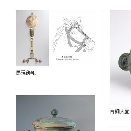
馬羈飾組
青銅人面