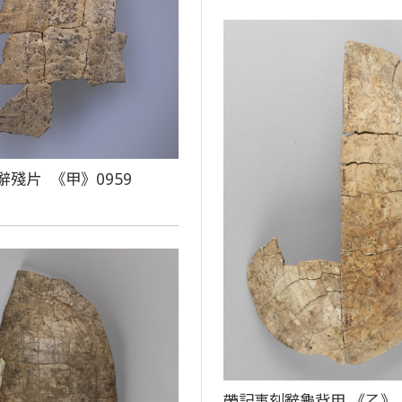
辭殘片 《甲》0959
帶記事刻辭龜背甲 《乙》