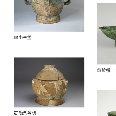
寢小室盂
龍紋盤
硬陶帶蓋瓿