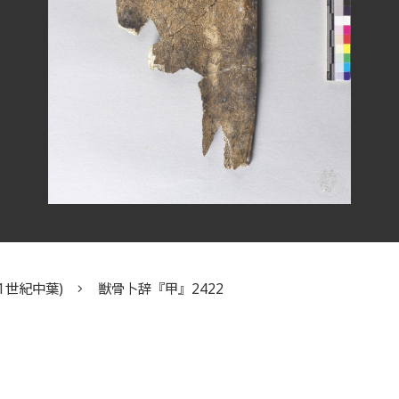
1世紀中葉)
獣骨卜辞『甲』2422