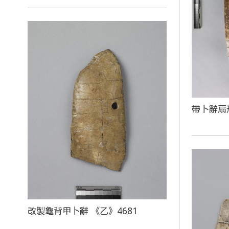
帶卜辭扇
改製龜背甲卜辭 《乙》4681