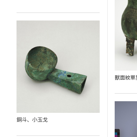
獸面紋單
銅斗、小玉戈