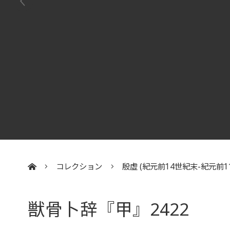
コレクション
殷虛 (紀元前14世紀末-紀元前1
:::
獣骨卜辞『甲』2422