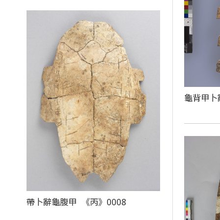
龜背甲卜
帶卜辭龜腹甲 《丙》0008