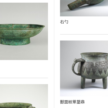
右勺
獸面紋單鋬鼎