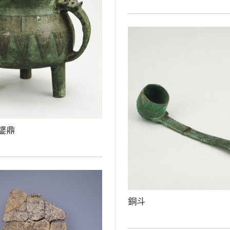
鋬鼎
銅斗