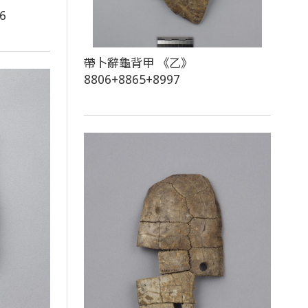
6
帶卜辭龜背甲 《乙》
8806+8865+8997