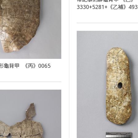
3330+5281+《乙補》493
形龜背甲 《丙》0065