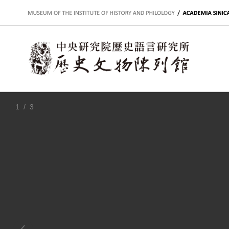
:::
1
/ 3