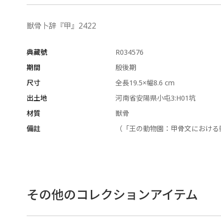
獣骨卜辞『甲』2422
典藏號
R034576
期間
殷後期
尺寸
全長19.5×幅8.6 cm
出土地
河南省安陽県小屯3:H01坑
材質
獣骨
備註
（「王の動物園：甲骨文における
その他のコレクションアイテム