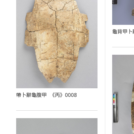
龜背甲卜
帶卜辭龜腹甲 《丙》0008