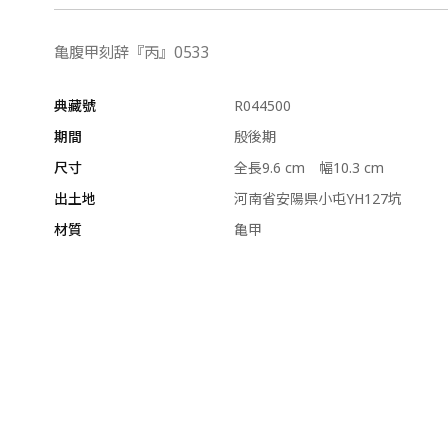
亀腹甲刻辞『丙』0533
典藏號
R044500
期間
殷後期
尺寸
全長9.6 cm 幅10.3 cm
出土地
河南省安陽県小屯YH127坑
材質
亀甲