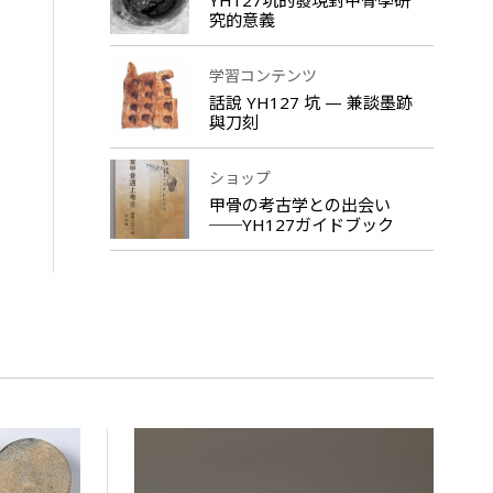
究的意義
学習コンテンツ
話說 YH127 坑 — 兼談墨跡
與刀刻
ショップ
甲骨の考古学との出会い
──YH127ガイドブック