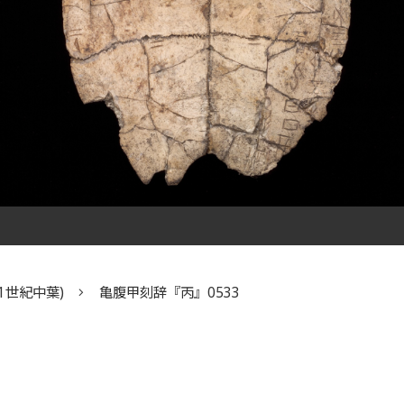
1世紀中葉)
亀腹甲刻辞『丙』0533