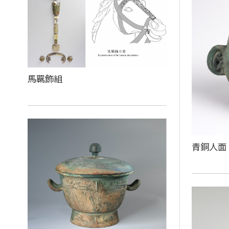
馬羈飾組
青銅人面