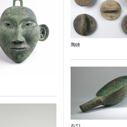
陶磢
右勺