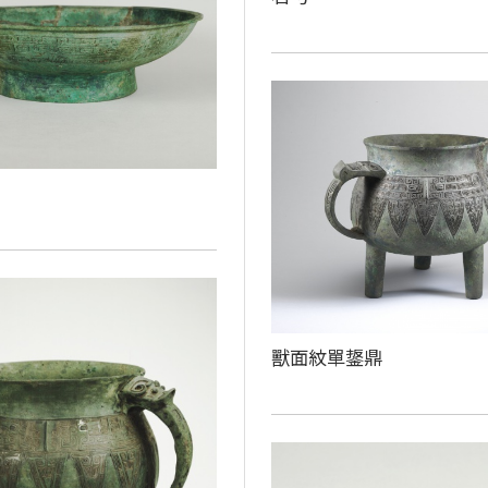
獸面紋單鋬鼎