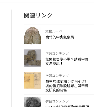
関連リンク
文物ルーペ
商代的中央氣象局
学習コンテンツ
氣象報告準不準？請看甲骨
文怎麼說！
学習コンテンツ
商王的檔案櫃：從 YH127
坑的發掘談殷墟考古與甲骨
文研究的關係
学習コンテンツ
YH127坑的發現對甲骨學研