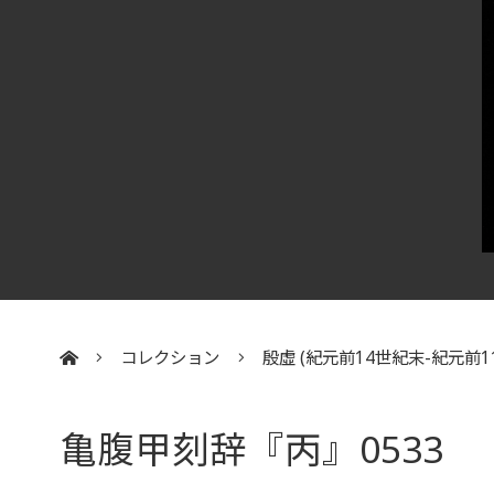
コレクション
殷虛 (紀元前14世紀末-紀元前1
:::
亀腹甲刻辞『丙』0533