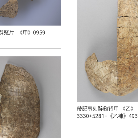
辭殘片 《甲》0959
帶記事刻辭龜背甲 《乙》
3330+5281+《乙補》493