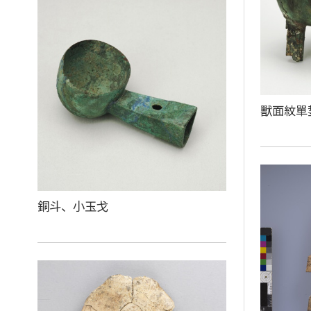
獸面紋單
銅斗、小玉戈