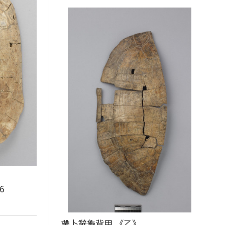
6
帶卜辭龜背甲 《乙》