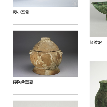
寢小室盂
龍紋盤
硬陶帶蓋瓿