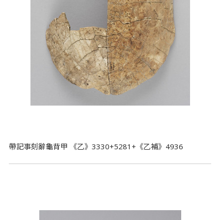
帶記事刻辭龜背甲 《乙》3330+5281+《乙補》4936