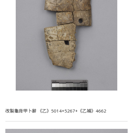
改製龜背甲卜辭 《乙》5014+5267+《乙補》4662