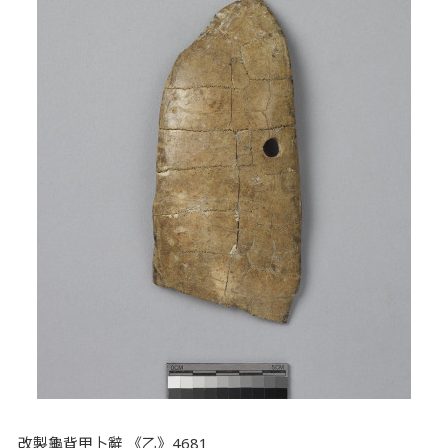
改製龜背甲卜辭 《乙》4681