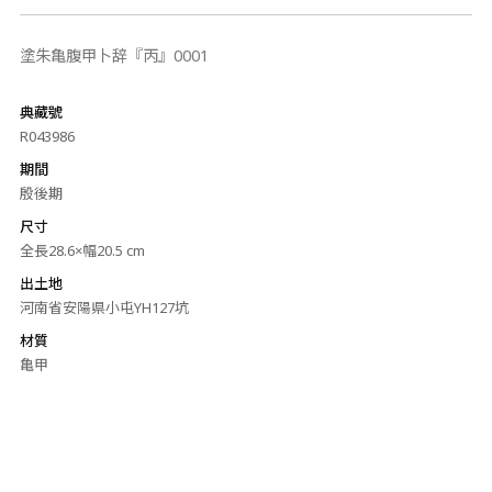
塗朱亀腹甲卜辞『丙』0001
典藏號
R043986
期間
殷後期
尺寸
全長28.6×幅20.5 cm
出土地
河南省安陽県小屯YH127坑
材質
亀甲