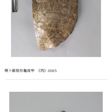
帶卜辭扇形龜背甲 《丙》0065