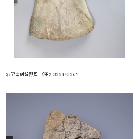
帶記事刻辭獸骨 《甲》3333+3361