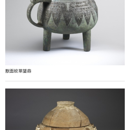
獸面紋單鋬鼎