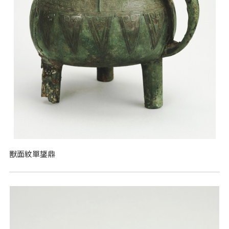
獸面紋單鋬鼎