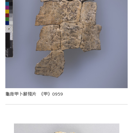
龜背甲卜辭殘片 《甲》0959