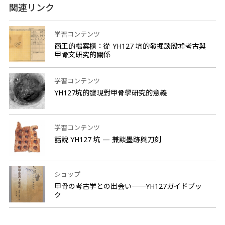
関連リンク
学習コンテンツ
商王的檔案櫃：從 YH127 坑的發掘談殷墟考古與
甲骨文研究的關係
学習コンテンツ
YH127坑的發現對甲骨學研究的意義
学習コンテンツ
話說 YH127 坑 — 兼談墨跡與刀刻
ショップ
甲骨の考古学との出会い──YH127ガイドブッ
ク