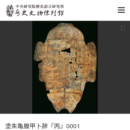
:::
:::
塗朱亀腹甲卜辞『丙』0001