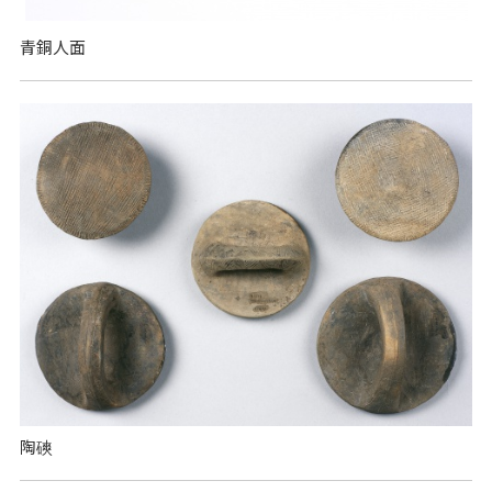
青銅人面
陶磢