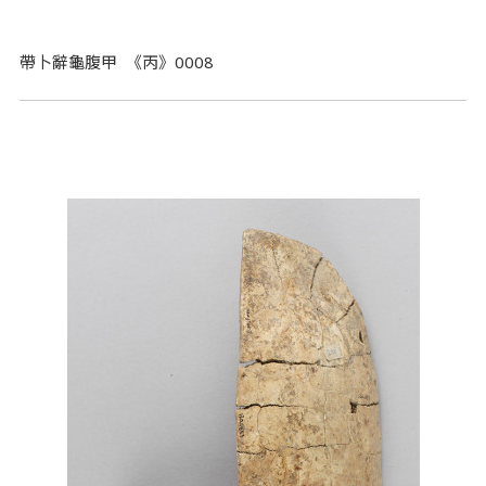
帶卜辭龜腹甲 《丙》0008