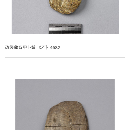
改製龜背甲卜辭 《乙》4682