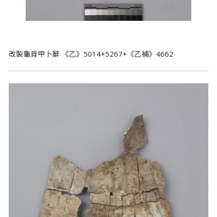
改製龜背甲卜辭 《乙》5014+5267+《乙補》4662