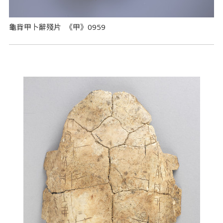
龜背甲卜辭殘片 《甲》0959