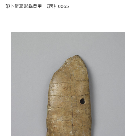
帶卜辭扇形龜背甲 《丙》0065