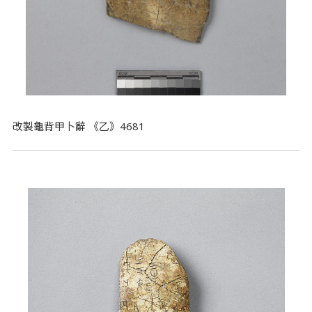
改製龜背甲卜辭 《乙》4681