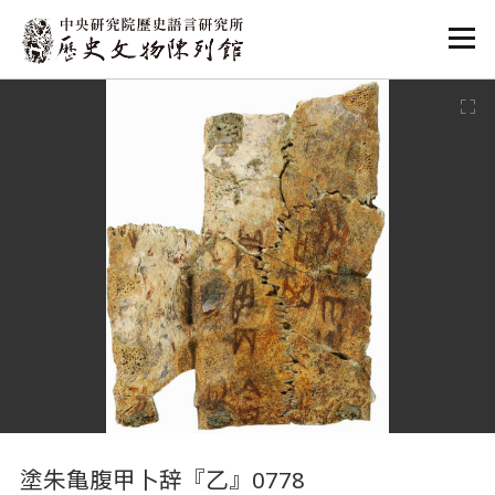
:::
:::
塗朱亀腹甲卜辞『乙』0778