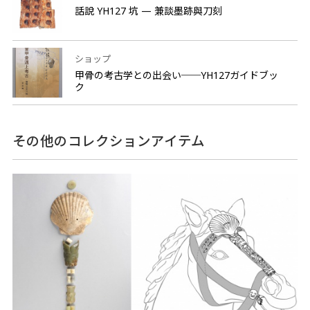
話說 YH127 坑 — 兼談墨跡與刀刻
ショップ
甲骨の考古学との出会い──YH127ガイドブッ
ク
その他のコレクションアイテム