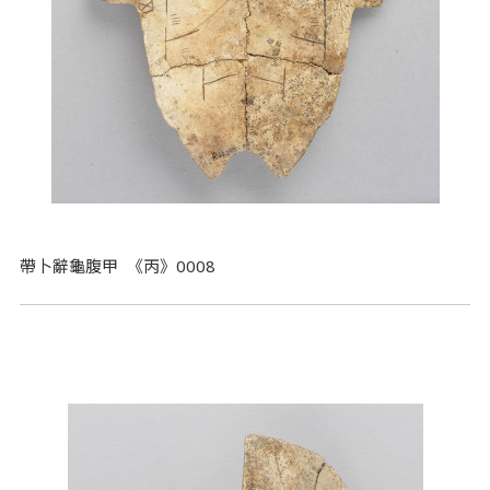
帶卜辭龜腹甲 《丙》0008