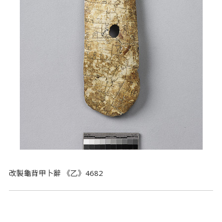
改製龜背甲卜辭 《乙》4682