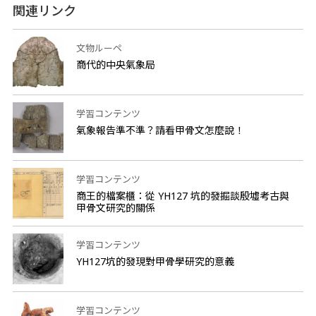
関連リンク
文物ルーペ
商代的中央氣象局
学習コンテンツ
氣象報告準不準？請看甲骨文怎麼說！
学習コンテンツ
商王的檔案櫃：從 YH127 坑的發掘談殷墟考古與
甲骨文研究的關係
学習コンテンツ
YH127坑的發現對甲骨學研究的意義
学習コンテンツ