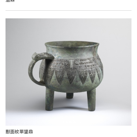
獸面紋單鋬鼎