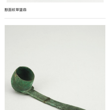
獸面紋單鋬鼎