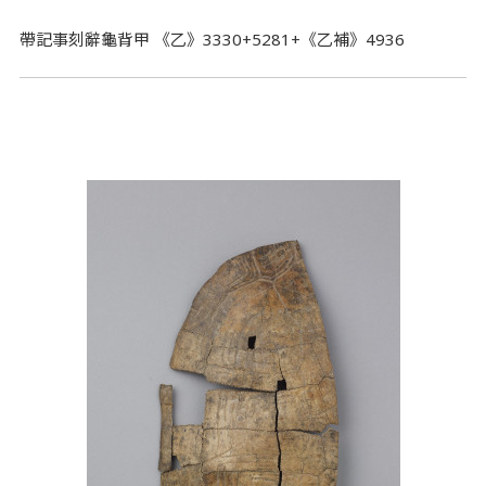
帶記事刻辭龜背甲 《乙》3330+5281+《乙補》4936