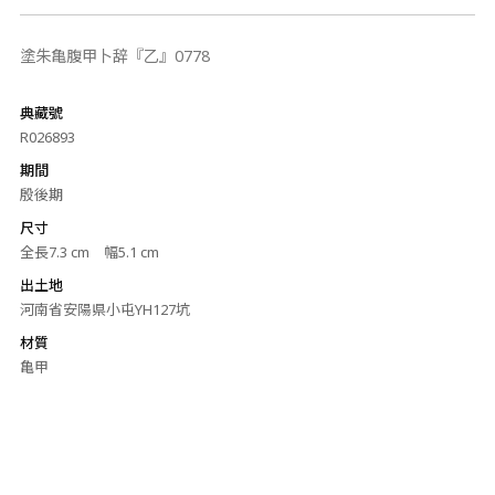
塗朱亀腹甲卜辞『乙』0778
典藏號
R026893
期間
殷後期
尺寸
全長7.3 cm 幅5.1 cm
出土地
河南省安陽県小屯YH127坑
材質
亀甲