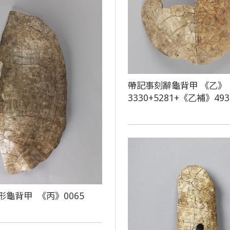
帶記事刻辭龜背甲 《乙》
3330+5281+《乙補》493
形龜背甲 《丙》0065