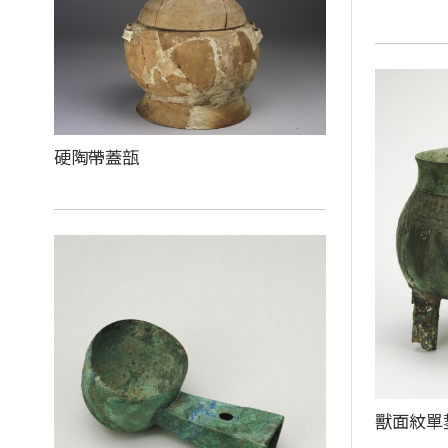
硬陶帶蓋瓿
獸面紋單