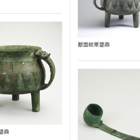
獸面紋單鋬鼎
鋬鼎