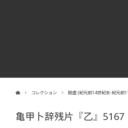
コレクション
殷虛 (紀元前14世紀末-紀元前1
:::
亀甲卜辞残片『乙』5167