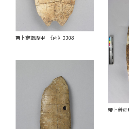
帶卜辭龜腹甲 《丙》0008
帶卜辭扇