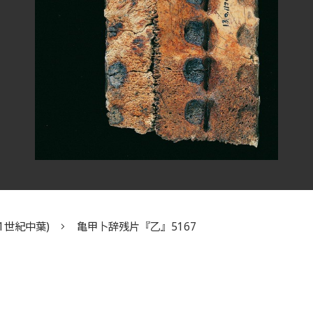
1世紀中葉)
亀甲卜辞残片『乙』5167