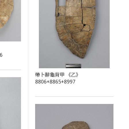
6
帶卜辭龜背甲 《乙》
8806+8865+8997