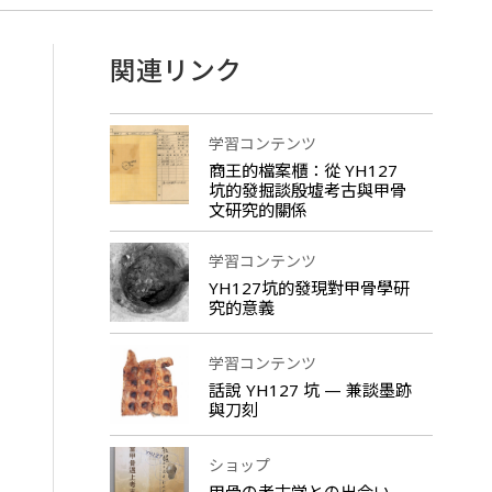
関連リンク
学習コンテンツ
商王的檔案櫃：從 YH127
坑的發掘談殷墟考古與甲骨
文研究的關係
学習コンテンツ
YH127坑的發現對甲骨學研
究的意義
学習コンテンツ
話說 YH127 坑 — 兼談墨跡
與刀刻
ショップ
甲骨の考古学との出会い