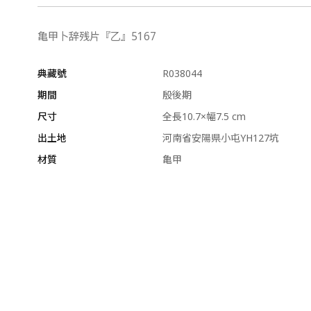
亀甲卜辞残片『乙』5167
典藏號
R038044
期間
殷後期
尺寸
全長10.7×幅7.5 cm
出土地
河南省安陽県小屯YH127坑
材質
亀甲