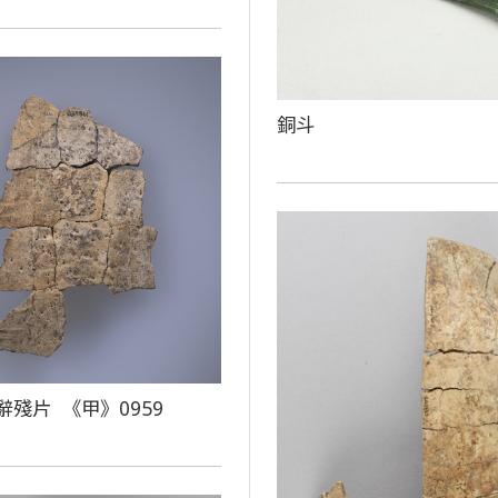
銅斗
辭殘片 《甲》0959