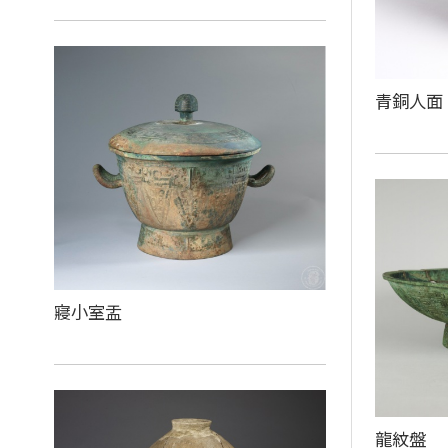
青銅人面
寢小室盂
龍紋盤