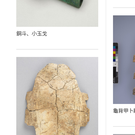
銅斗、小玉戈
龜背甲卜