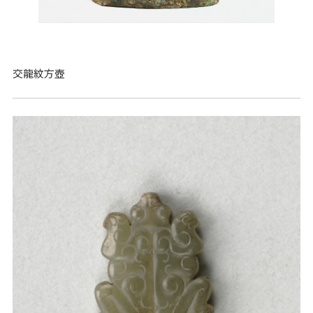
交龍紋方壺