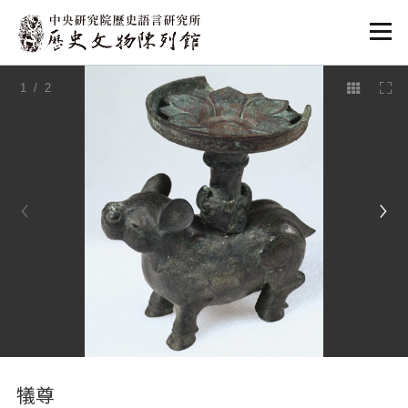
:::
1
/ 2
:::
犠尊