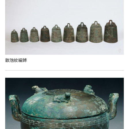
散虺紋編鎛