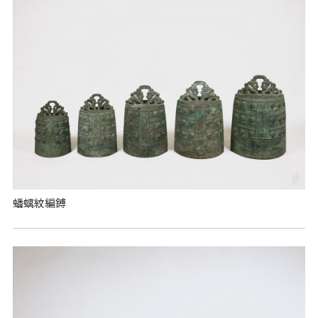
蟠螭紋編鎛