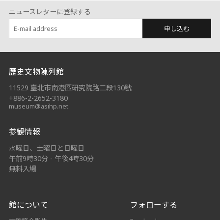
ニュースレターに登録する
申し込む
:::
歷史文物陳列館
11529 臺北市南港區研究院路二段130號
+886-2-2652-3180
museum@asihp.net
参観情報
水曜日、土曜日と日曜日
午前9時30分 - 午後4時30分
無料入場
館について
フォローする