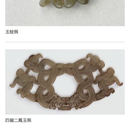
玉蛙佩
四龍二鳳玉佩