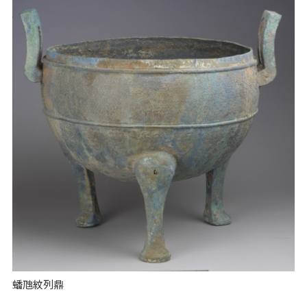
蟠虺紋列鼎