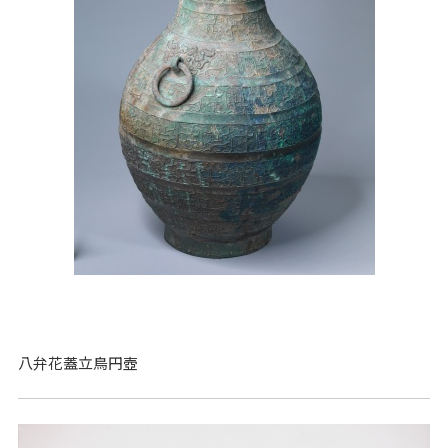
八弁花蓋立鳥円壺