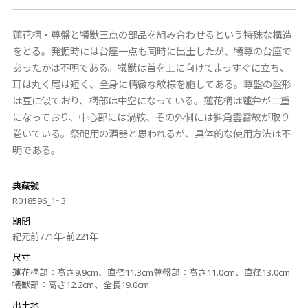
蓮花柄・尊盤と犧獣三点の部品を組み合わせるという特殊な構造
をとる。発掘時には台座一点も同時に出土したが、犠尊の台座で
あったかは不明である。犠獣は首を上に向けてまっすぐに立ち、
耳は丸く尾は短く、全身に精緻な紋様を施してある。尊盤の盤形
は豆に似ており、柄部は中空になっている。蓮花柄は蓮弁が二重
になっており、中心部には渦紋、その外側には斜角雲雷紋が取り
巻いている。祭祀用の酒器と思われるが、具体的な使用方法は不
明である。
典藏號
R018596_1~3
期間
紀元前771年-前221年
尺寸
蓮花柄部：高さ9.9cm、直径11.3cm尊盤部：高さ11.0cm、直径13.0cm
犠獣部：高さ12.2cm、全長19.0cm
出土地