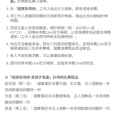
贏
」
計時排名賽入場券。
向「
國寶有得拼
」工作人員出示入場券，即有資格參賽。
待工作人員確認拼圖狀況及歸零計時器，請由左至右開始計時
拼圖。
完成五套九宮格拼圖後，總計時間（例：4分3秒21或
4’3”21），回傳給本館Line官方帳號，以便後續排名紀錄及得獎
通知（工作人員也將同時紙本記錄時間）。
待五月活動結束後，將在六月底前統整排名，並用本館Line官方
帳號通知前三名的參賽者，聯繫後續獎品寄送事宜。
每人不限挑戰次數，可以最優成績紀錄。
請勿封鎖本館Line官方帳號，並留意本館Line的訊息。
⊗「
國寶有得拼
愛拼才會贏
」計時排名賽獎品
超光速（第一名）：國寶筆記本鹿方鼎、石立梟、玉人頭飾各一本
及侗族蠟染拼圖球一份
光速（第二名）：國寶筆記本石雙面梟首、玉人頭飾各一本及侗族
蠟染拼圖球一份
音速（第三名）：國寶筆記本玉人頭飾一本及侗族蠟染拼圖球一份