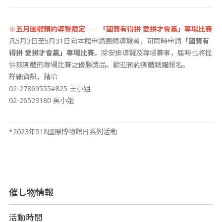
※
五月團體預約導覽限定──「
國寶有得拼
愛拼才會贏
」專場比賽
凡5月3日至5月31日向本館申請團體導覽者，可同時申請
「
國寶有
得拼
愛拼才會贏
」專場比賽
。除安排導覽及專場賽事，屆時也將提
供該團體的專場比賽之優勝獎品。歡迎預約團體踴躍報名。
詳細資訊，請洽
02-27869555#825 王小姐
02-26523180 吳小姐
*2023年518國際博物館日系列活動
催し物情報
活動時間