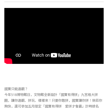
國寶只能遠觀？
今年518博物館日，文物館全新設計「國寶有得拼」九宮格大拼
圖，讓你遠觀、拼玩、樣樣來！只要你敢拼，國寶讓你拼！倘若你
夠快，還可參加五月限定「國寶有得拼 愛拼才會贏」計時排名