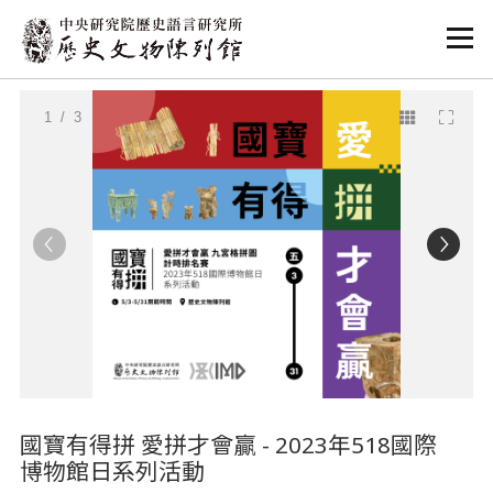
:::
:::
1
/ 3
國寶有得拼 愛拼才會贏 - 2023年518國際
博物館日系列活動