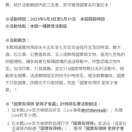
賽，統計活動期間內前三名者，即可獲得國寶系列筆記本！
⊗活動時間：2023年5月3日至5月31日 本館開館時間
⊗活動地點：本館一樓教育活動區
⊗活動概念：
本館精選廣地南部永元五年至七年官兵釜磑月言及四時簿、鹿方
鼎、石立梟、石雙面鳥首、玉人頭飾等國寶級文物，運用九宮格的
拼圖機制，讓參與者在解構建構的退送移動中，拼整認識文物外
型，加深印象、引發興趣。並在518國際博物館日系列活動中，規
劃排名競賽，透過期間限定的快手計時排名，增添競賽趣味，國寶
不只是國寶，拼圖也不只是拼圖，而是「國寶有得拼 愛拼才會
贏」！
⊗「
國寶有得拼
愛拼才會贏
」計時排名賽
活動辦法
：
加本館Line官方帳號為好友（Line搜尋
@010wveub
），先贈
Line好友小禮。
在本館Line官方帳號對話裡打字
「
國寶有得拼
」
並送出（或是在
主選單內點選
「
國寶有得拼
」
），獲得
「
國寶有得拼
愛拼才會